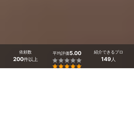
依頼数
紹介できるプロ
5.00
平均評価
200
149
件以上
人


東京都の酒類販売業免許申請の行政書士はミツモアで。
お酒を売るには、酒類販売業免許が必要です。酒類販売業
免許といっても酒類小売業免許や酒類卸売業免許のように
さまざまな種類があるので、どの資格を取得すべきか分か
らないという方も多いはずです。
販売方法や仕入れ先、酒の種類によって、販売に必要な免
許が変わります。プロがご要望に沿った免許取得申請を行
いますのでご安心ください。