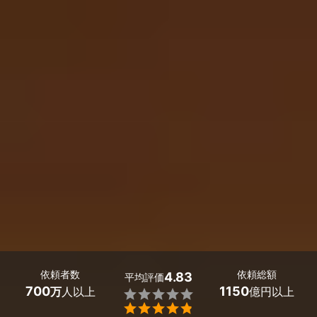
依頼者数
依頼総額
4.83
平均評価
700
1150
万
人以上
億円以上

