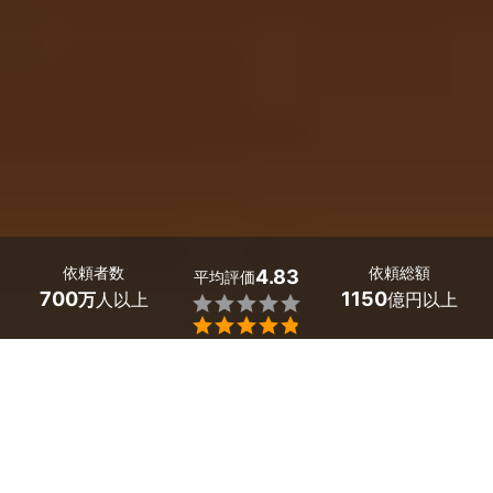
依頼者数
依頼総額
4.83
平均評価
700
1150
万
人以上
億円以上


愛媛県宇和島市の物件撮影カメラマン探しはミツモアで。
 「美しい写真」が集客のカギ。それは、ホテル・旅館・a
irbnbなどの宿泊施設や、戸建て住宅・マンション、大型
商業施設・ビル・オフィス・店舗など、すべての建築にお
いて共通です。