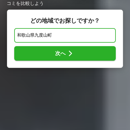
コミを比較しよう
どの地域でお探しですか？
次へ