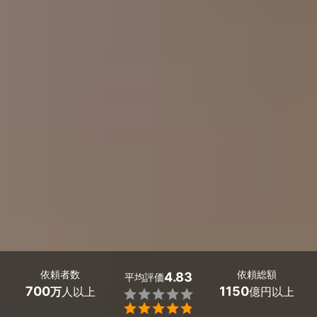
依頼者数
依頼総額
4.83
平均評価
700
1150
万
人以上
億円以上

