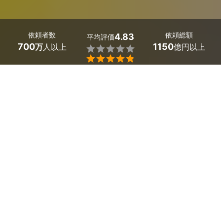
依頼者数
依頼総額
4.83
平均評価
700
1150
万
人以上
億円以上


東京都あきる野市のチラシデザイン・フライヤー作成のプ
ロを探しましょう。
新規顧客獲得のためのチラシの作成や、既に店舗を利用い
ただいているお客様に配るフライヤーは、お店の売り上げ
アップのための必需品です。
重要な宣伝ツールのチラシ・フライヤー作成を、デザイン
のプロに依頼してみましょう。
大手のデザイン事務所に頼むとオリジナリティが失われて
しまいそう、かと言って自分では本格的な物を作るのは難
しいという方におすすめです。
イラストや写真を駆使し、ターゲットに向けて最適なデザ
インに仕上げてくれますよ。
あなたのお店の魅力を120％伝えてくれるプロに出会いま