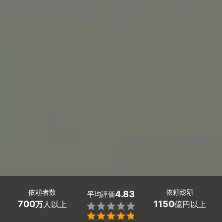
依頼者数
依頼総額
4.83
平均評価
700
1150
万
人以上
億円以上

