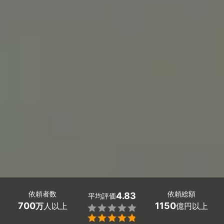
依頼者数
依頼総額
4.83
平均評価
700
1150
万
人以上
億円以上

