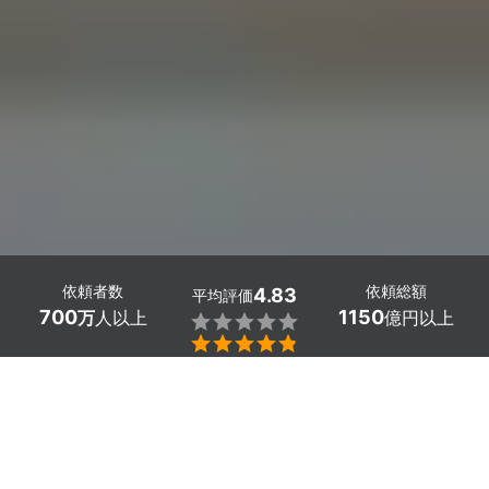
依頼者数
依頼総額
4.83
平均評価
700
1150
万
人以上
億円以上


熊本県甲佐町の玄関・ポーチ・エントランスクリーニング
のプロ探しはミツモアで。
玄関や玄関ポーチ、エントランスは家に出入りするときに
必ず通る場所なので、タイルや床に靴や衣服から落ちた泥