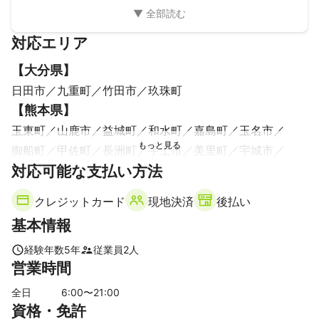
対応エリア
【
大分県
】
日田市
九重町
竹田市
玖珠町
【
熊本県
】
玉東町
山鹿市
益城町
和水町
嘉島町
玉名市
御船町
甲佐町
長洲町
宇土市
美里町
宇城市
対応可能な支払い方法
上天草市
山都町
氷川町
合志市
菊陽町
菊池市
大津町
南関町
荒尾市
阿蘇市
産山村
高森町
クレジットカード
現地決済
後払い
熊本市
八代市
西原村
南阿蘇村
南小国町
小国町
基本情報
【
福岡県
】
大牟田市
みやま市
八女市
柳川市
広川町
筑後市
経験年数
5
年
従業員
2
人
営業時間
うきは市
大木町
大川市
久留米市
全日
6
:00〜
21
:00
資格・免許