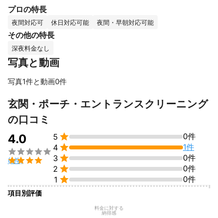
プロの特長
☆今までの仕事の経験は、電気工事業、ハウスクリーニング業、
引っ越し業、配送業、車の鈑金塗装業、接客業、農業たくさんの
夜間対応可
休日対応可能
夜間・早朝対応可能
業種をやってまいりました。

その他の特長
人一倍多業種に触れたので、よく手先が器用だね。物知りだねと
深夜料金なし
言われます。

写真と動画
多くのお客様から仕事を頂き、技術やサービス

が、さらに向上してまいりました。

写真1件と動画0件
玄関・ポーチ・エントランスクリーニング
これまで仕事いただいた方々や、リピーター様への感謝は忘れま
せん。これから出会う方々にも

の口コミ
ふみちゃんに頼んで良かった。と言って頂けるよう取り組んでま

0件
4.0
5
いります。


1件
4

定期清掃の受付もしております。ハウスクリーニングは是非当店

0件
3

(1件)
へお任せ下さい(*^^*)

0件
2
これまでの実績

0件
1
■□昨年□■2024年度

項目別評価
エアコンクリーニング

料金に対する
納得感