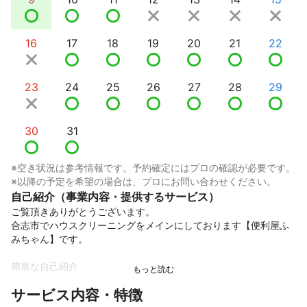
16
17
18
19
20
21
22
23
24
25
26
27
28
29
30
31
※空き状況は参考情報です。予約確定にはプロの確認が必要です。
※以降の予定を希望の場合は、プロにお問い合わせください。
自己紹介（事業内容・提供するサービス）
ご覧頂きありがとうございます。

合志市でハウスクリーニングをメインにしております【便利屋ふ
みちゃん】です。

簡単な自己紹介

サービス内容・特徴
☆1988年生まれ、生まれも育ちも熊本県です。
