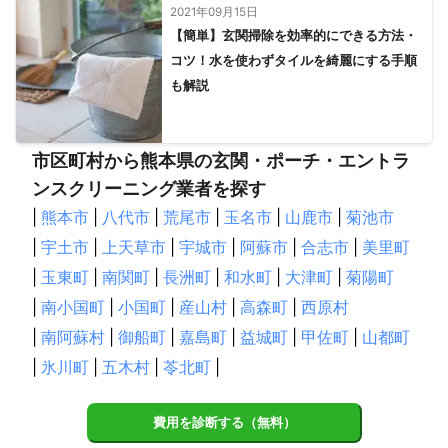
2021年09月15日
【簡単】玄関掃除を効率的にできる方法・
コツ！水を使わずタイルを綺麗にする手順
も解説
市区町村から熊本県の玄関・ポーチ・エントラ
ンスクリーニング業者を探す
|
熊本市
|
八代市
|
荒尾市
|
玉名市
|
山鹿市
|
菊池市
|
宇土市
|
上天草市
|
宇城市
|
阿蘇市
|
合志市
|
美里町
|
玉東町
|
南関町
|
長洲町
|
和水町
|
大津町
|
菊陽町
|
南小国町
|
小国町
|
産山村
|
高森町
|
西原村
|
南阿蘇村
|
御船町
|
嘉島町
|
益城町
|
甲佐町
|
山都町
|
氷川町
|
五木村
|
苓北町
|
費用を診断する（無料）