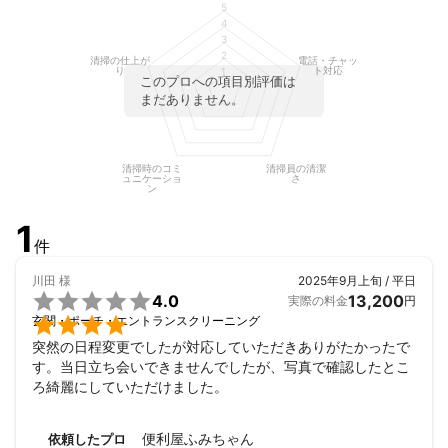
5
年間1000台以上

4
3
2
清掃の仕上が
電話・チャッ
り
ト対応
1
このプロへの項目別評価は
まだありません。
清掃時のコミ
清掃員の清潔
ュニケーショ
さ
ン
1
件
川田
様
2025年9月上旬 / 平日

4.0
13,200
実際の料金
円

玄関・ポーチ・エントランスクリーニング
突然の日程変更でしたが対応していただきありがたかったで
す。当日立ち会いできませんでしたが、写真で確認したとこ
ろ綺麗にしていただけました。
便利屋ふみちゃん
依頼したプロ