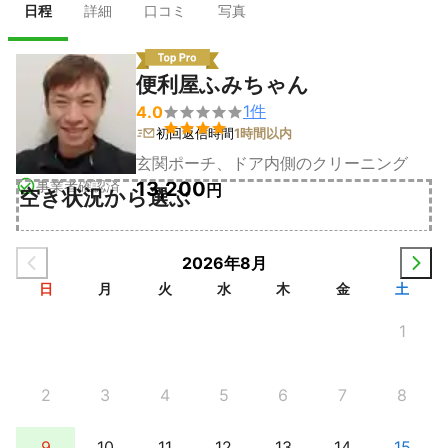
日程
詳細
口コミ
写真
便利屋ふみちゃん
1
件
4.0


初回返信時間
1時間以内
玄関ポーチ、ドア内側のクリーニング
事業者確認済
13,200
円
空き状況から選ぶ
2026年8月
日
月
火
水
木
金
土
1
2
3
4
5
6
7
8
9
10
11
12
13
14
15