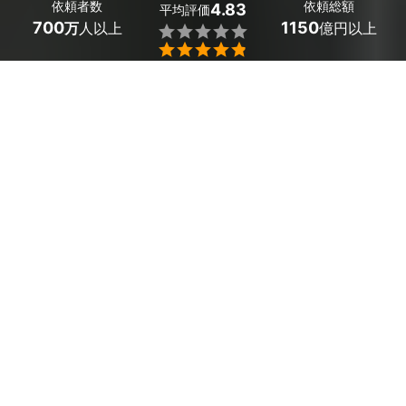
依頼者数
依頼総額
4.83
平均評価
700
1150
万
人以上
億円以上


鳥取県八頭町の竹の駆除・伐採業者探しはミツモアで。
竹の駆除・伐採に関してお困りごとはありませんか？
地下茎を伸ばして成長していく竹は成長速度が早く、1日
でも管理を怠ってしまうと、ほかの作物に悪影響を及ぼす
といったトラブルに発展してしまうかもしれません。ま
た、竹の放置は今後の管理にも影響してしまうので、竹の
駆除・伐採のプロである業者に相談してみませんか？
実績と経験があるプロが専用道具を用いて、様々な方法で
竹の駆除・伐採を行います。
高くまで伸びきった竹の駆除・伐採は危険なので、安心安
全でお客様の要望に沿った施工をします。
剪定にかかる費用についても、気軽に相談して、庭の景観
を美しく保ちましょう。
かんたん・お得な見積もり体験を、ミツモアで。