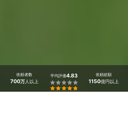
依頼者数
依頼総額
4.83
平均評価
700
1150
万
人以上
億円以上


鳥取県の評判の良い芝生エアレーション業者探しはミツモ
アで。
手入れの行き届いた青々とした芝生が広がる庭は、気持ち
がいい空間ですよね。
美しい芝生づくりには、定期的なメンテナンスが必要で