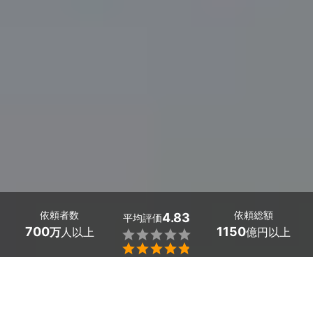
依頼者数
依頼総額
4.83
平均評価
700
1150
万
人以上
億円以上


山口県山陽小野田市の宣材写真・オーディション写真のカ
メラマンを探しましょう。
モデルのオーディション写真や宣材写真が必要になった