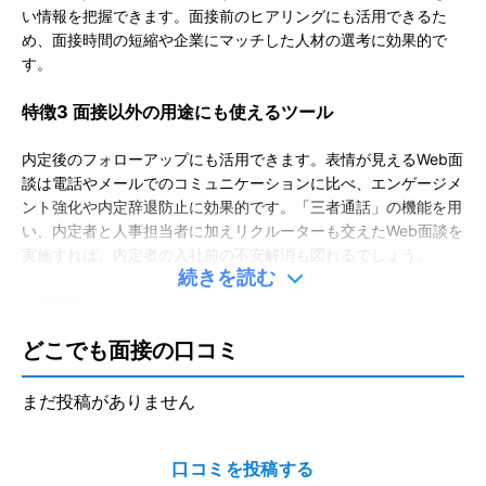
い情報を把握できます。
面接前のヒアリングにも活用できるた
め、面接時間の短縮や企業にマッチした人材の選考に効果的で
す。
特徴3 面接以外の用途にも使えるツール
内定後のフォローアップにも活用できます。表情が見えるWeb面
談は電話やメールでのコミュニケーションに比べ、エンゲージメ
ント強化や内定辞退防止に効果的です。
「三者通話」の機能を用
い、内定者と人事担当者に加えリクルーターも交えたWeb面談を
実施すれば、内定者の入社前の不安解消も図れるでしょう。
続きを読む
製品URL
https://livecall.jp/mensetsu/
どこでも面接の口コミ
更新日：
2025/09/09
※本ページは、公表されている情報を元にミツモアが作成したものです。
まだ投稿がありません
掲載に関するお問い合わせ
口コミを投稿する
口コミを投稿する