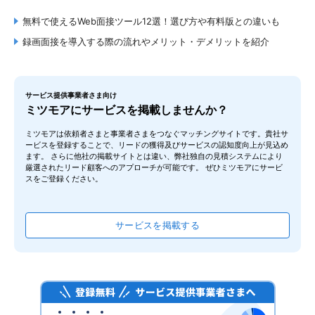
無料で使えるWeb面接ツール12選！選び方や有料版との違いも
録画録音
録画面接を導入する際の流れやメリット・デメリットを紹介
ES・履歴書登録
面談日程調整
harutaka
サービス提供事業者さま向け
データ管理
ミツモアにサービスを掲載しませんか？
株式会社ZENKIGEN
ミツモアは依頼者さまと事業者さまをつなぐマッチングサイトです。貴社サ
ービスを登録することで、リードの獲得及びサービスの認知度向上が見込め
ます。 さらに他社の掲載サイトとは違い、弊社独自の見積システムにより
厳選されたリード顧客へのアプローチが可能です。 ぜひミツモアにサービ
スをご登録ください。
エンタープライズプラン
サービスを掲載する
BioGraph（バイオグラフ）
株式会社マージナル
要問い合わせ
1会議の参加人数上限
要問合せ