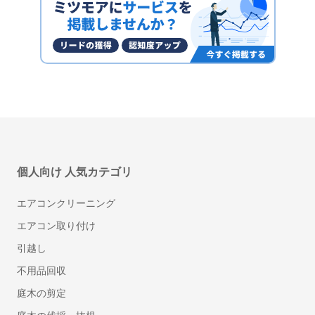
Web面接時間制限
要問合せ
ITSUMEN
株式会社 マルジュ
選考対応
録画録音
ES・履歴書登録
面談日程調整
個人向け 人気カテゴリ
SOKUMEN
データ管理
株式会社 マルジュ
エアコンクリーニング
エアコン取り付け
引越し
不用品回収
ソフトウェアを探す
庭木の剪定
Whereby（ウェアバイ）