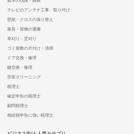
庭木の伐採・抜根
Videonor AS
4.0
テレビのアンテナ工事・取り付け
（
1
件）
壁紙・クロスの張り替え
家具・荷物の運搬
草刈り・芝刈り
ゴミ屋敷の片付け・清掃
ドア交換・修理
鍵交換・修理
空室クリーニング
税理士
確定申告の税理士
顧問税理士
相続税申告に強い税理士
ビジネス向け 人気カテゴリ