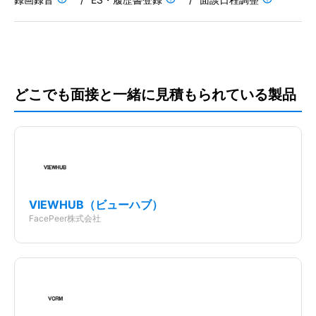
0
円
月
初期費用
107,800円
/初期費用
どこでも面接と一緒に見積もられている製品
1会議の参加人数上限
要問合せ
Web面接時間制限
要問合せ
選考対応
VIEWHUB（ビューハブ）
FacePeer株式会社
録画録音
ES・履歴書登録
面談日程調整
データ管理