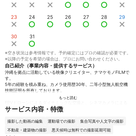
23
24
25
26
27
28
29
30
31
※空き状況は参考情報です。予約確定にはプロの確認が必要です。
※以降の予定を希望の場合は、プロにお問い合わせください。
自己紹介（事業内容・提供するサービス）
沖縄を拠点に活動している映像クリエイター、ナマケモノFILMで
す。

5年の経験を積み重ね、カメラ使用歴30年、二等小型無人航空機
技能証明を所有しております。

FPVドローンによるダイナミックな空撮と、シネマカメラによる
サービス内容・特徴
地上撮影を組み合わせた「ストーリー性のある映像制作」が強み
です。ただ飛ばす・ただ撮るだけではなく、視聴者の感情を動か
すカット構成を意識して撮影しています。

撮影した動画の編集
運動場での撮影
集合写真や人文字の撮影
不動産・建築物の撮影
悪天候時は無料での撮影延期可能
沖縄の自然・街並み・店舗・人物を熟知しているため、観光PR、