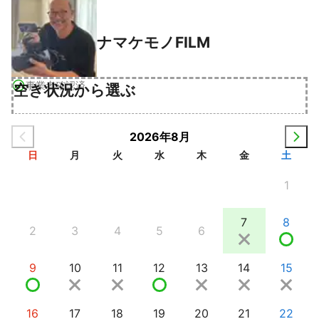
ナマケモノFILM
事業者確認済
空き状況から選ぶ
2026年8月
日
月
火
水
木
金
土
1
7
8
2
3
4
5
6
9
10
11
12
13
14
15
16
17
18
19
20
21
22