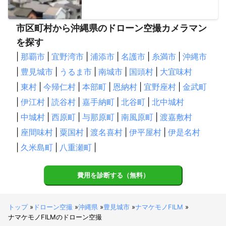
市区町村から沖縄県のドローン空撮カメラマン
を探す
|
那覇市
|
宜野湾市
|
浦添市
|
名護市
|
糸満市
|
沖縄市
|
豊見城市
|
うるま市
|
南城市
|
国頭村
|
大宜味村
|
東村
|
今帰仁村
|
本部町
|
恩納村
|
宜野座村
|
金武町
|
伊江村
|
読谷村
|
嘉手納町
|
北谷町
|
北中城村
|
中城村
|
西原町
|
与那原町
|
南風原町
|
渡嘉敷村
|
座間味村
|
粟国村
|
渡名喜村
|
伊平屋村
|
伊是名村
|
久米島町
|
八重瀬町
|
費用を診断する（無料）
トップ
»
ドローン空撮
»
沖縄県
»
豊見城市
»
ナマケモノFILM
»
ナマケモノFILMのドローン空撮