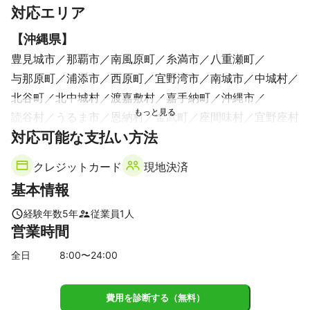
すべて見る
対応エリア
【
沖縄県
】
豊見城市
那覇市
南風原町
糸満市
八重瀬町
与那原町
浦添市
西原町
宜野湾市
南城市
中城村
北谷町
北中城村
渡嘉敷村
嘉手納町
沖縄市
読谷村
うるま市
恩納村
金武町
座間味村
宜野座村
対応可能な支払い方法
クレジットカード
現地決済
基本情報
経験年数
5
年
従業員
1
人
営業時間
全日
8
:00〜
24
:00
費用を診断する（無料）