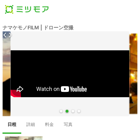
ナマケモノFILM | ドローン空撮
●
●
●
●
日程
詳細
料金
写真