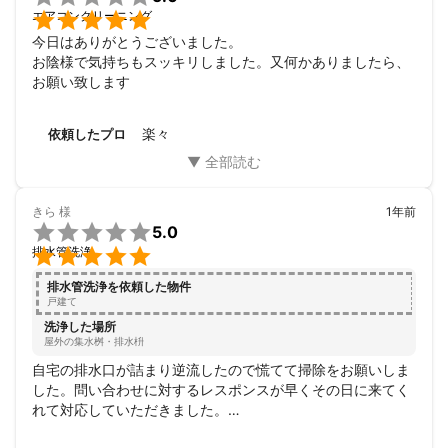

エアコンクリーニング
今日はありがとうございました。

お陰様で気持ちもスッキリしました。又何かありましたら、
お願い致します
楽々
依頼したプロ
きら
様
1年前

5.0

排水管洗浄
排水管洗浄を依頼した物件
戸建て
洗浄した場所
屋外の集水桝・排水枡
自宅の排水口が詰まり逆流したので慌てて掃除をお願いしま
した。問い合わせに対するレスポンスが早くその日に来てく
れて対応していただきました。

また、作業に取り掛かる前に詳しい状況や作業内容を説明し