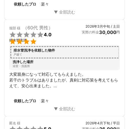
てくれるのでとても安心です。

楽々
依頼したプロ
また何かありましたらお願いしたいと思います。この度はあ
りがとうございました。
2026年3月中旬 / 土日
（60代 男性）
堀部
様
30,000
実際の料金
円

4.0

排水管洗浄
排水管洗浄を依頼した物件
戸建て
洗浄した場所
浴室・洗面所
大変親身になって対応してもらえました。

若干のトラブルはありましたが、真剣に対応策を考えてもら
えて、安心出来ました。

又、何かあればお願いしたいと思いました。
楽々
依頼したプロ
匿名
様
2026年4月下旬 / 平日
実際の料金
円