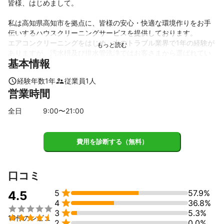
皆様、はじめまして。

私は高知県高知市を拠点に、皆様の安心・快適な環境作りをお手
伝いするハウスクリーニングサービスを提供しております。

エアコンクリーニングをはじめ、水のトラブル業界で1年の経験が
ありますが、汚水枡及び排水管洗浄ではお客さまから選ばれてい
基本情報
ます。実績はグリストラップ清掃や汚水枡及び排水管の洗浄で
す。依頼者様のことを常に一番に考えて、良きご提案が出来る様
経験年数
1
年
従業員
1
人
に日々研鑽に励んでおります。私一人の小さな会社ですが、お客
営業時間
さま一人一人に寄り添い、満足いただけるサービスを提供するこ
とを心がけています。どうぞよろしくお願いいたします。
全日
9
:00〜
21
:00
これまでの実績
エアコンクリーニングをはじめ、グリストラップ清掃、他には汚
水枡及び排水管洗浄の実績があります。
費用を診断する（無料）
アピールポイント
依頼者様のことを常に一番に考えています。

良きご提案が出来る様に日々、研鑽に励んでおります。
口コミ

5
57.9%
4.5

4
36.8%


3
5.3%

19件のレビュ

2
0.0%