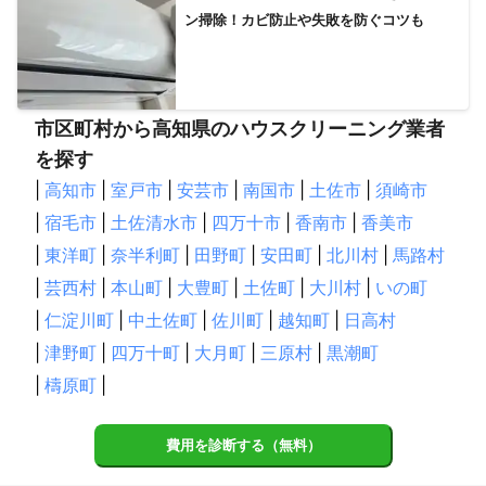
ン掃除！カビ防止や失敗を防ぐコツも
市区町村から高知県のハウスクリーニング業者
を探す
|
高知市
|
室戸市
|
安芸市
|
南国市
|
土佐市
|
須崎市
|
宿毛市
|
土佐清水市
|
四万十市
|
香南市
|
香美市
|
東洋町
|
奈半利町
|
田野町
|
安田町
|
北川村
|
馬路村
|
芸西村
|
本山町
|
大豊町
|
土佐町
|
大川村
|
いの町
|
仁淀川町
|
中土佐町
|
佐川町
|
越知町
|
日高村
|
津野町
|
四万十町
|
大月町
|
三原村
|
黒潮町
|
檮原町
|
費用を診断する（無料）