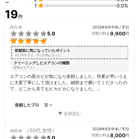
ー

1
0.0%
19
件
田代
様
2025年8月中旬 / 平日

5.0
9,900
実際の料金
円

エアコンクリーニング
依頼前に気になっていたポイント
カビやホコリ、ダニが気になった
クリーニングしたエアコンの種類
壁掛けエアコン
エアコンの黒カビが気になり依頼しました。作業が早いうえ
に大変丁寧にして頂けました。細部まで磨いてくださったの
で、どこから見てもピカピカになりました。

古いエアコンですが、綺麗になりまだ大丈夫そうです。

日々のお手入れの仕方も教えてもらえました。また、次回も
楽々
依頼したプロ
お願いしたいと思います。
2026年6月中旬 / 平日
（50代 女性）
井関
様
8,000
実際の料金
円

5.0