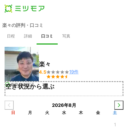
楽々の評判・口コミ
日程
詳細
口コミ
写真
楽々
19
件
4.5


事業者確認済
空き状況から選ぶ
2026年8月
日
月
火
水
木
金
土
1