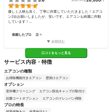

5.0
26,000

エアコンクリーニング
優しく人柄も良く、丁寧に作業していただきました！エアコ
ン2台お願いしましたが、安いです。エアコンも綺麗に作動
しています！

ありがとうございました。またお願いします☺️
楽々
依頼したプロ
口コミをもっと見る
サービス内容・特徴
エアコンの種類
お掃除機能付きエアコン
壁掛けエアコン
オプション
室外機クリーニング
エアコン防虫キャップの取付け
抗菌コートオプション
エアコンのドレンパン掃除
プロの特長
損害保険あり
作業外注なし