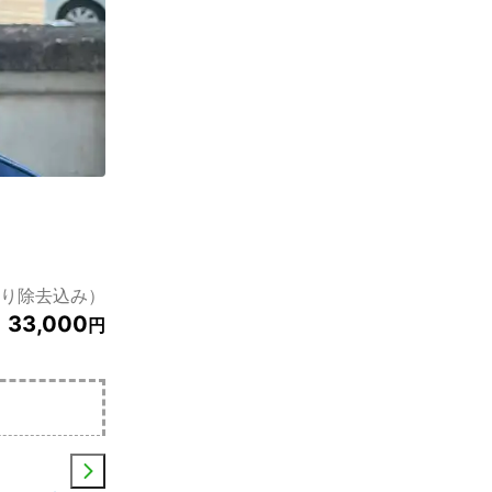
まり除去込み）
33,000
円