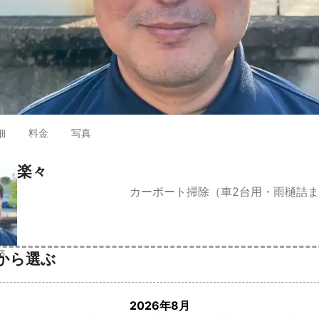
細
料金
写真
楽々
カーポート掃除（車2台用・雨樋詰
済
から選ぶ
2026年8月