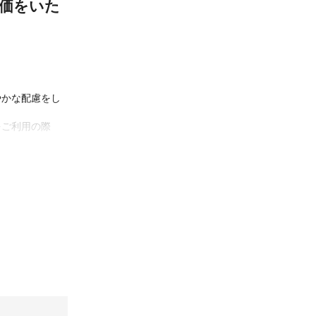
評価をいた
やかな配慮をし
をご利用の際
ご相談くださ
の実績がありま