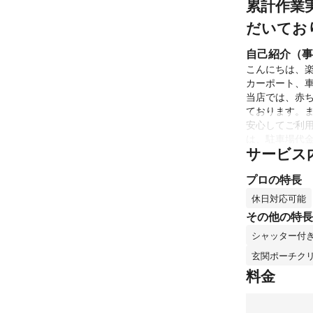
累計作業
だいてお
自己紹介（事
こんにちは、楽
カーポート、車
当店では、赤
ております。ま
安心してご利
は、駐車場代金
サービス
お客様の快適
い。熟練した
プロの特長
これまでの実
エアコンクリ
休日対応可能
す。
その他の特長
アピールポイ
シャッター付
依頼者様のこと
良きご提案が
玄関ポーチク
料金