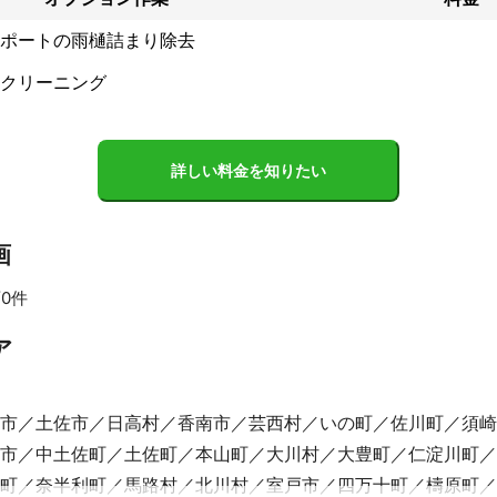
ポートの雨樋詰まり除去
クリーニング
詳しい料金を知りたい
画
0件
ア
市
土佐市
日高村
香南市
芸西村
いの町
佐川町
須崎
市
中土佐町
土佐町
本山町
大川村
大豊町
仁淀川町
町
奈半利町
馬路村
北川村
室戸市
四万十町
檮原町