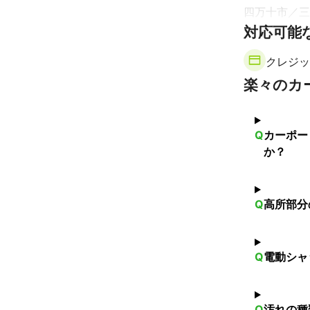
四万十市
三
対応可能
クレジッ
楽々のカ
Q
カーポー
か？
Q
高所部分
Q
電動シャ
Q
汚れの種