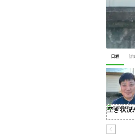
日程
詳
事業者確認
空き状況