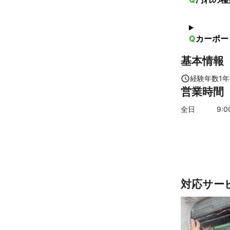
Q
カーポー
基本情報
経験年数
1
年
営業時間
全日
9
:
対応サー