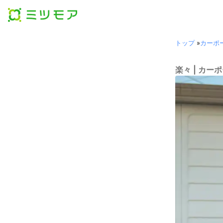
トップ
»
カーポ
楽々 | カ