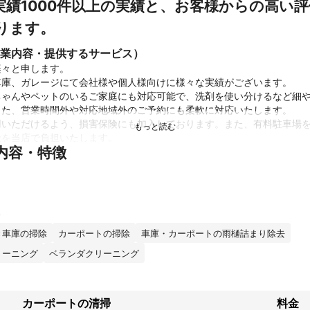
実績1000件以上の実績と、お客様からの高い
ります。
業内容・提供するサービス）
々と申します。

庫、ガレージにて会社様や個人様向けに様々な実績がございます。

ちゃんやペットのいるご家庭にも対応可能で、洗剤を使い分けるなど細
た、営業時間外や対応地域外のご予約にも柔軟に対応いたします。

用いただけるよう、損害保険にも加入しております。また、有料駐車場
を当店で負担いたします。

内容・特徴
な生活のために、カーポートのことでお悩みがあれば、まずはお気軽に
スタッフが、あなたの大切な空間を快適にリフレッシュいたします。
績
ーニングをはじめ、グリストラップ清掃、他には汚水枡及び排水管洗浄
ント
き車庫の掃除
カーポートの掃除
車庫・カーポートの雨樋詰まり除去
を常に一番に考えています。

出来る様に日々、研鑽に励んでおります。
リーニング
ベランダクリーニング
カーポートの清掃
料金