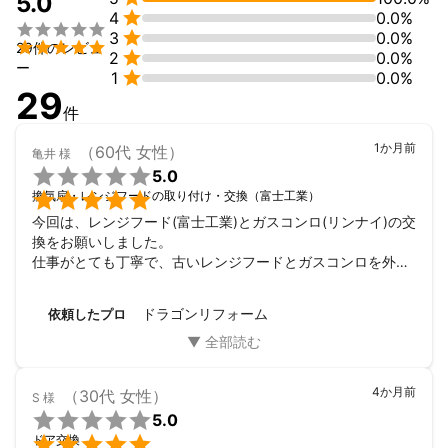
5.0

4
0.0%


3
0.0%

29件のレビュ

2
0.0%
ー

1
0.0%
29
件
1か月前
（60代 女性）
亀井
様

5.0

換気扇・レンジフードの取り付け・交換（富士工業）
今回は、レンジフード(富士工業)とガスコンロ(リンナイ)の交
換をお願いしました。

仕事がとても丁寧で、古いレンジフードとガスコンロを外し
た後の汚れなどもきれいに掃除してくださり、きれいになっ
た上に新しい機械を取り付けてくださったので本当に気持ち
ドラゴンリフォーム
依頼したプロ
が良かったです。手際も良く予定していた時間よりもかなり
早く終わりました。

またコンロ下の収納引き出しが一部壊れていたのですが、つ
いでに修理もしてくださいました。ずっと気になっていて、
4か月前
（30代 女性）
S
様
これ以上壊れないように恐る恐る使っていたので、本当に助

5.0
かりました。


ドア交換
レンジフードとガスコンロの取り付け後の説明もわかりやす