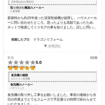
天井埋め込み(電気式)
取り付けた機器のメーカー
三菱電機
新築時から約25年使った浴室乾燥機が故障し、ハウスメーカ
ーに問い合わせたところ、思ったよりも高額であったため、
ネットで検索してミツモアの事を知りました。試しに問い合
わせをと思いメールした所、ドラゴンリフォームさんからそ
の当日に連絡をもらい、その数日後に現場確認と見積もりと
ドラゴンリフォーム
依頼したプロ
なりました、その迅速さとハウスメーカーとの金額差に驚き
即決、工事となりました。工事に関しても全く問題はありま
せんでした。工事完了まで約1時間で取り扱いの説明も丁寧
に行ってもらいました。また、現場確認、工事開始とも約束
菅
様
5日前
した時間の10分前には当家に到着しており、非常に好感が持

5.0
てました。また何か不都合があればお願いしたいと思いま

食洗機取り付け・交換
す。
食洗機の種類
ビルトイン食洗機
食洗機のメーカー
パナソニック
食洗機の取り外し工事をお願いしました。事前の連絡から当
日の作業までとてもスムーズで予定通りの時間で終わらせて
いただきました。
