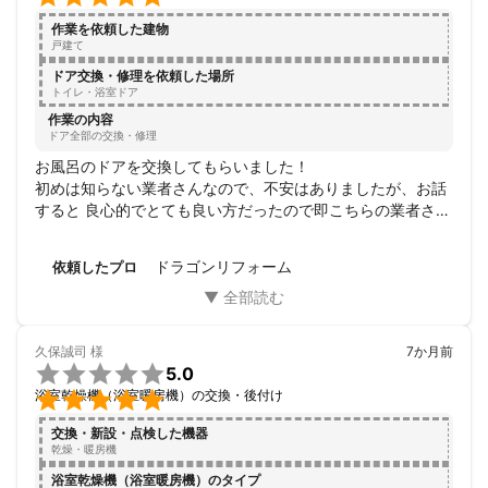
く、丁寧に教えて下さいました。

作業を依頼した建物
お支払いした工事料金以上の気持ちの良い仕事をしてくださ
戸建て
ったと感謝しています。

ドア交換・修理を依頼した場所
また何かありましたらお願いいたします。

トイレ・浴室ドア
どうもありがとうございました。
作業の内容
ドア全部の交換・修理
お風呂のドアを交換してもらいました！

初めは知らない業者さんなので、不安はありましたが、お話
すると 良心的でとても良い方だったので即こちらの業者さん
に決定しました！施工後の後片付けもとても綺麗にしてくれ
ていて、全く不安や不満はありませんでした。また次何かあ
ドラゴンリフォーム
依頼したプロ
った時もドラゴンさんにお願いしたいと思っています！是
非！おすすめの業者さんです★
久保誠司
様
7か月前

5.0

浴室乾燥機（浴室暖房機）の交換・後付け
交換・新設・点検した機器
乾燥・暖房機
浴室乾燥機（浴室暖房機）のタイプ