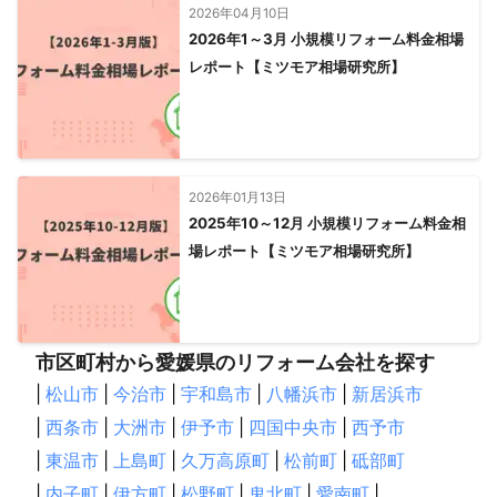
2026年04月10日
2026年1～3月 小規模リフォーム料金相場
レポート【ミツモア相場研究所】
2026年01月13日
2025年10～12月 小規模リフォーム料金相
場レポート【ミツモア相場研究所】
市区町村から愛媛県のリフォーム会社を探す
|
松山市
|
今治市
|
宇和島市
|
八幡浜市
|
新居浜市
|
西条市
|
大洲市
|
伊予市
|
四国中央市
|
西予市
|
東温市
|
上島町
|
久万高原町
|
松前町
|
砥部町
|
内子町
|
伊方町
|
松野町
|
鬼北町
|
愛南町
|