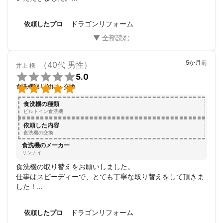
また。機会があればぜひお願いしたいと思います。

ありがとうございました。
ドラゴンリフォーム
依頼したプロ
5か月前
（40代 男性）
井上
様

5.0

食洗機取り付け・交換
食洗機の種類
ビルトイン食洗機
依頼した内容
食洗機の交換
食洗機のメーカー
リンナイ
食洗機の取り替えをお願いしました。

仕事はスピーディーで、とても丁寧な取り替えをして頂きま
した！

説明もとても良かったです。
ドラゴンリフォーム
依頼したプロ