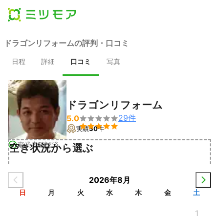
ドラゴンリフォームの評判・口コミ
日程
詳細
口コミ
写真
ドラゴンリフォーム
29
件
5.0


実績
30
件
事業者確認済
空き状況から選ぶ
2026年8月
日
月
火
水
木
金
土
1