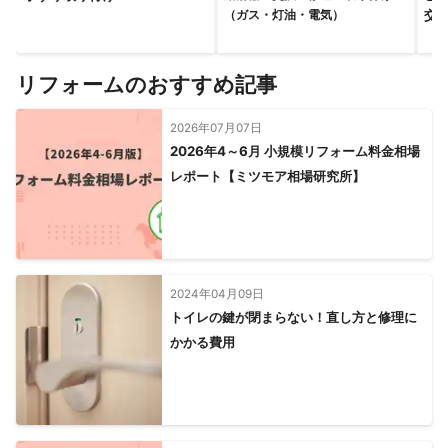
交
（ガス・灯油・電気）
リフォームのおすすめ記事
2026年07月07日
2026年4～6月 小規模リフォーム料金相場
レポート【ミツモア相場研究所】
2024年04月09日
トイレの鍵が閉まらない！直し方と修理に
かかる費用