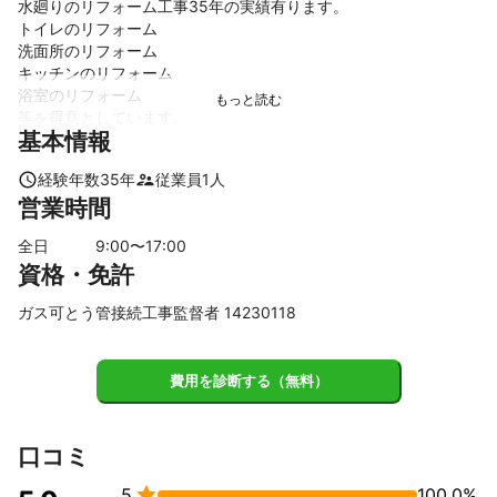
水廻りのリフォーム工事35年の実績有ります。

トイレのリフォーム

洗面所のリフォーム

キッチンのリフォーム

浴室のリフォーム

等を得意としています。
基本情報
これまでの実績
水廻りのリフォーム工事35年
経験年数
35
年
従業員
1
人
アピールポイント
営業時間
迅速、丁寧な工事
全日
9
:00〜
17
:00
資格・免許
ガス可とう管接続工事監督者 14230118
費用を診断する（無料）
口コミ

5
100.0%