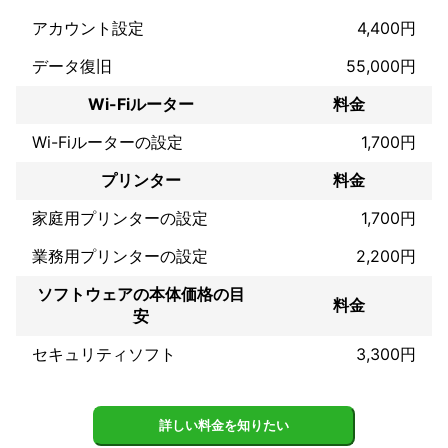
アピールポイント
アカウント設定
4,400円
「細かい部分まで丁寧にやってくれる」といったお声を多く頂い
ており、リピーターのお客様も増えてきました。

データ復旧
55,000円
お客様の満足度を最優先に考え、迅速かつ確実な対応を心がけて
います。

Wi-Fiルーター
料金
安心してお任せいただける確かな技術と信頼がありますので、ど
Wi-Fiルーターの設定
1,700円
うぞお気軽にご依頼ください。
プリンター
料金
家庭用プリンターの設定
1,700円
業務用プリンターの設定
2,200円
ソフトウェアの本体価格の目
料金
安
セキュリティソフト
3,300円
詳しい料金を知りたい