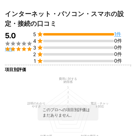
インターネット・パソコン・スマホの設
定・接続の口コミ

1件
5.0
5

0件
4


0件
3

(1件)

0件
2

0件
1
項目別評価
費用に対する
納得感
5
4
3
2
説明のわかり
電話・チャッ
やすさ
ト対応
1
このプロへの項目別評価は
まだありません。