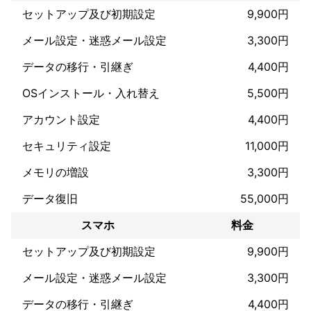
これまでの実績
セットアップ及び初期設定
9,900円
オカザキローカルサービスでは、これまで多くのお客様にご満足
メール設定・迷惑メール設定
3,300円
いただいております。日常生活でのお困りごとに対応し、以下の
ような作業を迅速かつ丁寧に行ってまいりました。

データの移行・引継ぎ
4,400円
・側溝掃除：雨水やゴミが溜まりやすい側溝を徹底的に清掃し、
OSインストール・入れ替え
5,500円
詰まりの解消や悪臭防止に貢献。

アカウント設定
4,400円
・電球交換：高所や難所の電球交換もスムーズに対応。小さな作
業でも安心してお任せいただけます。

セキュリティ設定
11,000円
・カーポート清掃：カーポートの汚れやコケを除去し、清潔な状
メモリの増設
3,300円
態を保つお手伝いをしています。

データ復旧
55,000円
・エアコン掃除：エアコン内部のホコリやカビをしっかり除去
し、快適な空気環境を提供します。効率的な冷暖房のためのメン
スマホ
料金
テナンスもお任せください。

セットアップ及び初期設定
9,900円
この他にも、家具の組み立てや簡単な修繕など、幅広い作業を行
っております。「こんなこともお願いできるの？」というような
メール設定・迷惑メール設定
3,300円
ご依頼も、ぜひご相談ください。お客様の生活をもっと便利にす
データの移行・引継ぎ
4,400円
るために、全力でサポートいたします！