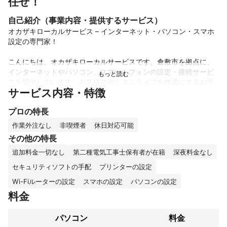
任せ！
自己紹介（事業内容・提供するサービス）
オカザキローカルサービス – インターネット・パソコン・スマホ
設定の専門家！

こんにちは、オカザキローカルサービスです。倉敷市を拠点に、
インターネットやパソコン、スマートフォンの設定・接続サービ
スを提供しています。お客様のデジタルライフを快適にするお手
サービス内容・特徴
伝いをいたします。

プロの特長
私たちは、電気工事士の免許を持つスタッフが作業を行い、安全
で確実な施工を心掛けています。インターネット接続やデバイス
作業外注なし
非喫煙者
休日対応可能
設定に関するお悩みも、迅速かつ丁寧に対応します。

その他の特長
追加料金一切なし
第二種電気工事士保有者が在籍
深夜料金なし
・スムーズで安心なデバイス設定を提供！

セキュリティソフトの手配
プリンターの設定
・お客様のニーズに合わせた柔軟な対応が可能です。

Wi-Fiルーターの設定
スマホの設定
パソコンの設定
・お見積もりは無料で、安心してご相談いただけます。

料金
デジタル環境を整え、より快適な生活を実現するために全力を尽
パソコン
料金
くしますので、ぜひお気軽にお問い合わせください！