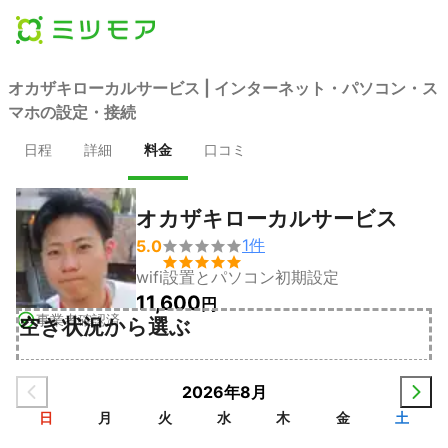
オカザキローカルサービス | インターネット・パソコン・ス
マホの設定・接続
日程
詳細
料金
口コミ
オカザキローカルサービス
1
件
5.0


wifi設置とパソコン初期設定
11,600
円
事業者確認済
空き状況から選ぶ
2026年8月
日
月
火
水
木
金
土