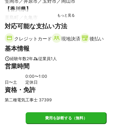
笠岡市
井原市
玉野市
岡山市
【
香川県
】
直島町
丸亀市
対応可能な支払い方法
クレジットカード
現地決済
後払い
基本情報
経験年数
2
年
従業員
1
人
営業時間
0
:00〜
1
:00
日〜土
定休日
資格・免許
第二種電気工事士 37399
費用を診断する（無料）