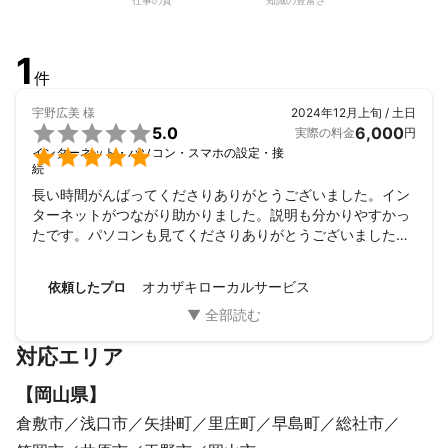
仕事の質
知識の豊富さ
1
件
宇野広美
様
2024年12月上旬 / 土日

5.0
6,000
実際の料金
円

インターネット・パソコン・スマホの設定・接
続
長い時間がんばってくださりありがとうございました。イン
ターネットがつながり助かりました。説明も分かりやすかっ
たです。パソコンも見てくださりありがとうございました。
また機会があればよろしくお願いします。
オカザキローカルサービス
依頼したプロ
対応エリア
【
岡山県
】
倉敷市
浅口市
矢掛町
里庄町
早島町
総社市