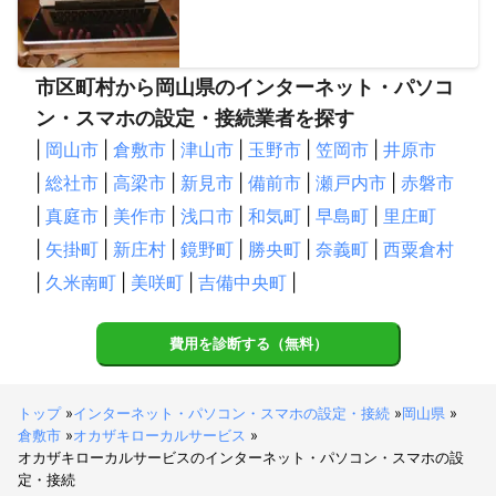
市区町村から岡山県のインターネット・パソコ
ン・スマホの設定・接続業者を探す
|
岡山市
|
倉敷市
|
津山市
|
玉野市
|
笠岡市
|
井原市
|
総社市
|
高梁市
|
新見市
|
備前市
|
瀬戸内市
|
赤磐市
|
真庭市
|
美作市
|
浅口市
|
和気町
|
早島町
|
里庄町
|
矢掛町
|
新庄村
|
鏡野町
|
勝央町
|
奈義町
|
西粟倉村
|
久米南町
|
美咲町
|
吉備中央町
|
費用を診断する（無料）
トップ
»
インターネット・パソコン・スマホの設定・接続
»
岡山県
»
倉敷市
»
オカザキローカルサービス
»
オカザキローカルサービスのインターネット・パソコン・スマホの設
定・接続