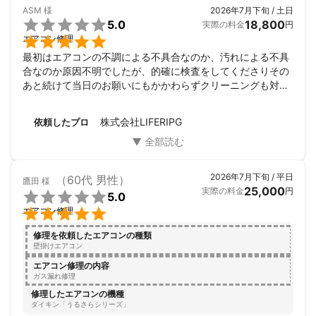
ASM
様
2026年7月下旬 / 土日

5.0
18,800
実際の料金
円

エアコン修理
最初はエアコンの不調による不具合なのか、汚れによる不具
合なのか原因不明でしたが、的確に検査をしてくださりその
あと続けて当日のお願いにもかかわらずクリーニングも対応
頂きました。

事前の段階でも電話で丁寧にヒアリング頂きその点も大変安
株式会社LIFERIPG
依頼したプロ
心できました。

迅速さ、丁寧さ、シームレスさ、お値段、どれも大満足で
す。ありがとうございました。
2026年7月下旬 / 平日
（60代 男性）
鷹田
様
25,000
実際の料金
円

5.0

エアコン修理
修理を依頼したエアコンの種類
壁掛けエアコン
エアコン修理の内容
ガス漏れ修理
修理したエアコンの機種
ダイキン「うるさらシリーズ」