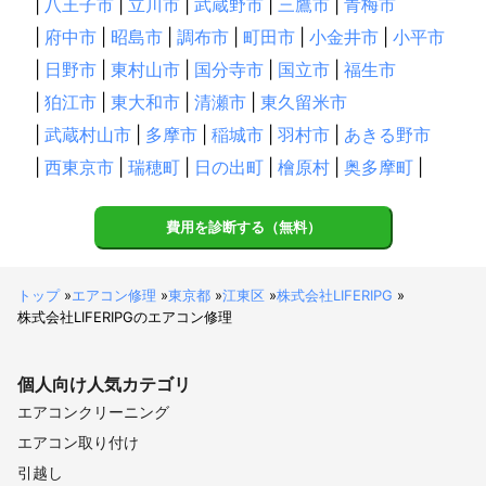
|
八王子市
|
立川市
|
武蔵野市
|
三鷹市
|
青梅市
|
府中市
|
昭島市
|
調布市
|
町田市
|
小金井市
|
小平市
|
日野市
|
東村山市
|
国分寺市
|
国立市
|
福生市
|
狛江市
|
東大和市
|
清瀬市
|
東久留米市
|
武蔵村山市
|
多摩市
|
稲城市
|
羽村市
|
あきる野市
|
西東京市
|
瑞穂町
|
日の出町
|
檜原村
|
奥多摩町
|
費用を診断する（無料）
トップ
»
エアコン修理
»
東京都
»
江東区
»
株式会社LIFERIPG
»
株式会社LIFERIPGのエアコン修理
個人向け
人気カテゴリ
エアコンクリーニング
エアコン取り付け
引越し