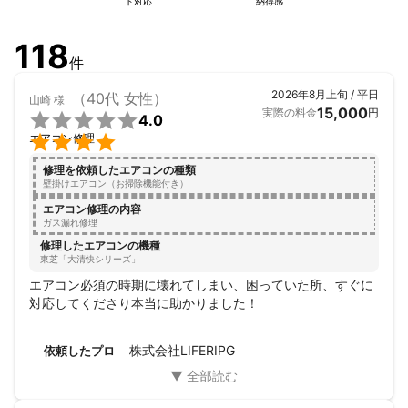
ト対応
納得感
118
件
2026年8月上旬 / 平日
（40代 女性）
山崎
様
15,000
実際の料金
円

4.0

エアコン修理
修理を依頼したエアコンの種類
壁掛けエアコン（お掃除機能付き）
エアコン修理の内容
ガス漏れ修理
修理したエアコンの機種
東芝「大清快シリーズ」
エアコン必須の時期に壊れてしまい、困っていた所、すぐに
対応してくださり本当に助かりました！
株式会社LIFERIPG
依頼したプロ