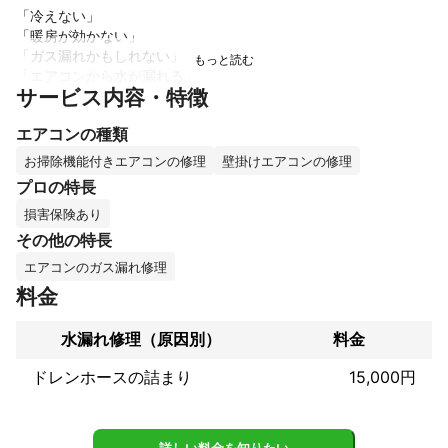
「冷えない」

「暖房が効かない」

「ガス漏れかもしれない」

「エアコンから水が漏れる」

サービス内容・特徴
そんなエアコントラブルに迅速対応いたします！

エアコンの種類
量販店やメーカーへ依頼すると数週間待ちになるケースもありま
お掃除機能付きエアコンの修理
壁掛けエアコンの修理
すが、当店では最短即日で対応可能です。

プロの特長
損害保険あり
■料金案内

その他の特長
・ガス補充　16,000円

エアコンのガス漏れ修理
・配管修復工事（真空引きのみ）13,000円

料金
・修理不可の場合　8,800円

※部品交換が必要な場合は別途お見積りとなります。

水漏れ修理（原因別）
料金
■当店の強み

ドレンホースの詰まり
15,000円
・最短即日対応

・事前説明を徹底
