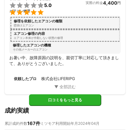
4,400
実際の料金
円

5.0

エアコン修理
修理を依頼したエアコンの種類
壁掛けエアコン
エアコン修理の内容
エアコン本体が作動しない状態の修理
修理したエアコンの機種
その他メーカーのエアコン
お暑い中、故障原因の説明を、親切丁寧に対応して頂きまし
て、ありがとうございました。
株式会社LIFERIPG
依頼したプロ
口コミをもっと見る
成約実績
167
件
累計成約件数
ミツモア利用開始年月
2024年04月