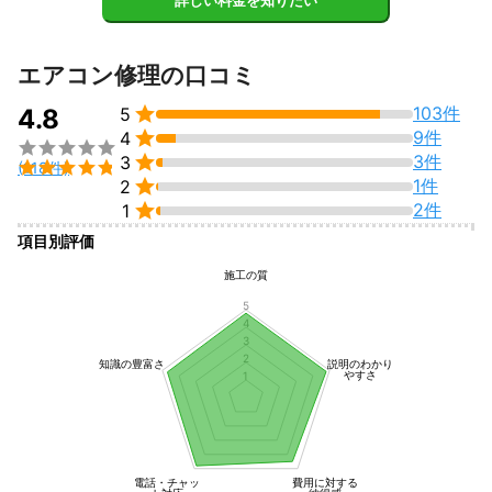
詳しい料金を知りたい
・原因をしっかり調査

・不要な修理や工事は提案しません

・作業後の動作確認まで丁寧に対応

エアコン修理の口コミ
ガスが減っている場合でも、ただ補充するだけでは再発する可能

103件
4.8
5
性があります。


9件
4


3件
3
当店では症状の確認から原因調査まで行い、お客様に最適な修理

(118件)
方法をご提案いたします。


1件
2

2件
1
「他社で断られた」

項目別評価
「どこに頼めばいいかわからない」

施工の質
そんな場合もお気軽にご相談ください！

5
4
お客様の大切なエアコンを少しでも早く快適な状態へ戻せるよう
3
全力で対応いたします。
2
知識の豊富さ
説明のわかり
やすさ
1
アピールポイント
★エアコン修理★（作業前の丁寧な説明と経験を重ねてきたスキ
ルが好評です！） （こんな症状） 　　〇風が冷えない、暖まらな
い（ほぼ送風になる） 　　〇水漏れ 　　〇風が弱い 　　〇冷暖
房が逆になる 　　
電話・チャッ
費用に対する