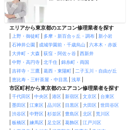
エリアから東京都のエアコン修理業者を探す
|
上野・御徒町
|
多摩・新百合ヶ丘・調布
|
新小岩
|
石神井公園
|
成城学園前・千歳烏山
|
六本木・赤坂
|
大井町・大森
|
荻窪・阿佐ヶ谷
|
西新井
|
中野・高円寺
|
北千住
|
錦糸町・両国
|
吉祥寺・三鷹
|
葛西・東陽町
|
二子玉川・自由が丘
|
恵比寿・三軒茶屋・中目黒
|
浅草
|
市区町村から東京都のエアコン修理業者を探す
|
千代田区
|
中央区
|
港区
|
新宿区
|
文京区
|
台東区
|
墨田区
|
江東区
|
品川区
|
目黒区
|
大田区
|
世田谷区
|
渋谷区
|
中野区
|
杉並区
|
豊島区
|
北区
|
荒川区
|
板橋区
|
練馬区
|
足立区
|
葛飾区
|
江戸川区