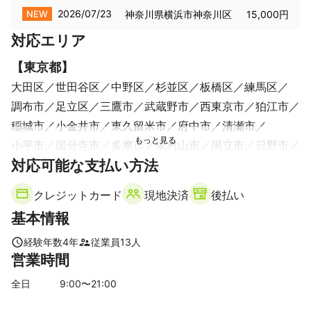
2026/07/23
NEW
神奈川県横浜市神奈川区
15,000円
対応エリア
【
東京都
】
大田区
世田谷区
中野区
杉並区
板橋区
練馬区
調布市
足立区
三鷹市
武蔵野市
西東京市
狛江市
稲城市
小金井市
東久留米市
府中市
清瀬市
小平市
国分寺市
多摩市
東村山市
国立市
日野市
対応可能な支払い方法
東大和市
立川市
武蔵村山市
昭島市
【
埼玉県
】
クレジットカード
現地決済
後払い
草加市
朝霞市
新座市
川口市
和光市
戸田市
蕨市
基本情報
【
神奈川県
】
川崎市
経験年数
4
年
従業員
13
人
営業時間
全日
9
:00〜
21
:00