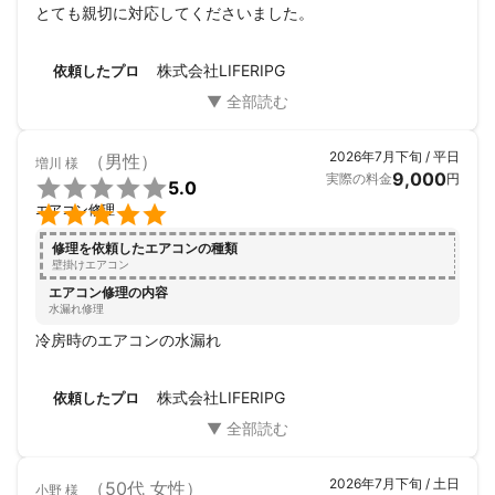
とても親切に対応してくださいました。
株式会社LIFERIPG
依頼したプロ
2026年7月下旬 / 平日
（男性）
増川
様
9,000
実際の料金
円

5.0

エアコン修理
修理を依頼したエアコンの種類
壁掛けエアコン
エアコン修理の内容
水漏れ修理
冷房時のエアコンの水漏れ
株式会社LIFERIPG
依頼したプロ
2026年7月下旬 / 土日
（50代 女性）
小野
様