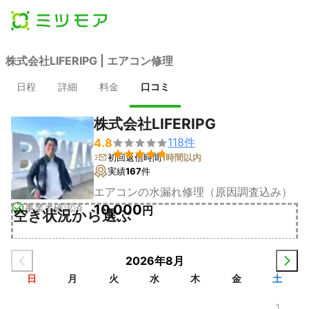
株式会社LIFERIPG | エアコン修理
日程
詳細
料金
口コミ
株式会社LIFERIPG
118
件
4.8


初回返信時間
1時間以内
実績
167
件
エアコンの水漏れ修理（原因調査込み）
事業者確認済
10,000
円
空き状況から選ぶ
2026年8月
日
月
火
水
木
金
土
1