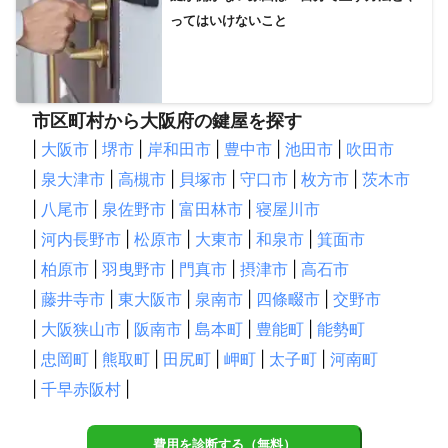
ってはいけないこと
市区町村から大阪府の鍵屋を探す
|
大阪市
|
堺市
|
岸和田市
|
豊中市
|
池田市
|
吹田市
|
泉大津市
|
高槻市
|
貝塚市
|
守口市
|
枚方市
|
茨木市
|
八尾市
|
泉佐野市
|
富田林市
|
寝屋川市
|
河内長野市
|
松原市
|
大東市
|
和泉市
|
箕面市
|
柏原市
|
羽曳野市
|
門真市
|
摂津市
|
高石市
|
藤井寺市
|
東大阪市
|
泉南市
|
四條畷市
|
交野市
|
大阪狭山市
|
阪南市
|
島本町
|
豊能町
|
能勢町
|
忠岡町
|
熊取町
|
田尻町
|
岬町
|
太子町
|
河南町
|
千早赤阪村
|
費用を診断する（無料）