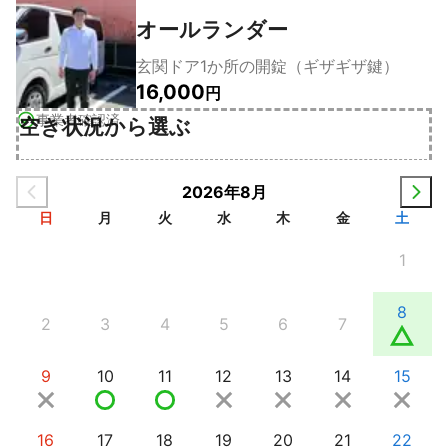
オールランダー
玄関ドア1か所の開錠（ギザギザ鍵）
16,000
円
事業者確認済
空き状況から選ぶ
2026年8月
日
月
火
水
木
金
土
1
8
2
3
4
5
6
7
9
10
11
12
13
14
15
16
17
18
19
20
21
22