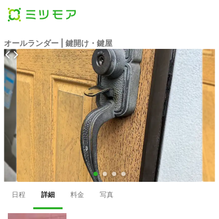
オールランダー | 鍵開け・鍵屋
●
●
●
●
日程
詳細
料金
写真