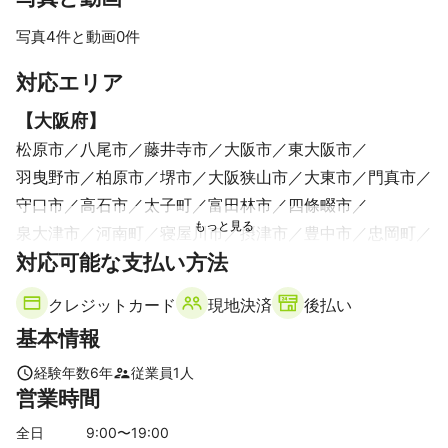
いるかと思います。

年数より数だと思います。

写真4件と動画0件
理由、10年働いて300件より5年働いて1,000件の方が経験値は高
いかと思います！

すべて見る
対応エリア
僕自身5年間での現場数は1,000件を超えております。

【
大阪府
】
安心してご依頼頂ければと思います！

松原市
八尾市
藤井寺市
大阪市
東大阪市
ここも気になってたなど気軽にお声掛け頂ければすぐ修繕出来ま
羽曳野市
柏原市
堺市
大阪狭山市
大東市
門真市
守口市
高石市
太子町
富田林市
四條畷市
アピールポイント
泉大津市
河南町
寝屋川市
摂津市
豊中市
忠岡町
何でも出来ますので気軽にお声掛け下さい！

箇所が増えたり、例えば鍵も調子が悪いから変えて欲しいの場合
対応可能な支払い方法
吹田市
和泉市
千早赤阪村
交野市
河内長野市
同時依頼になりますので値引き大幅に可能！

岸和田市
池田市
茨木市
枚方市
貝塚市
箕面市
クレジットカード
現地決済
後払い
また、僕1人でやらせて頂いておりますので、最初から最後まで全
【
奈良県
】
基本情報
三郷町
平群町
王寺町
香芝市
上牧町
斑鳩町
河合町
生駒市
安堵町
葛城市
広陵町
川西町
経験年数
6
年
従業員
1
人
営業時間
大和郡山市
三宅町
大和高田市
田原本町
奈良市
御所市
橿原市
天理市
全日
9
:00〜
19
:00