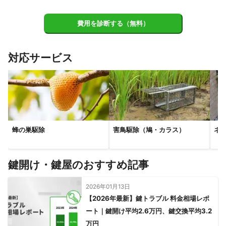
【
京都府
】
精華町
京田辺市
費用を診断する（無料）
【
兵庫県
】
尼崎市
伊丹市
芦屋市
西宮市
対応サービス
蜂の巣駆除
害鳥駆除（鳩・カラス）
ネ
鍵開け・鍵屋のおすすめ記事
2026年01月13日
【2026年最新】鍵トラブル 料金相場レポ
ート｜鍵開け平均2.6万円、鍵交換平均3.2
万円