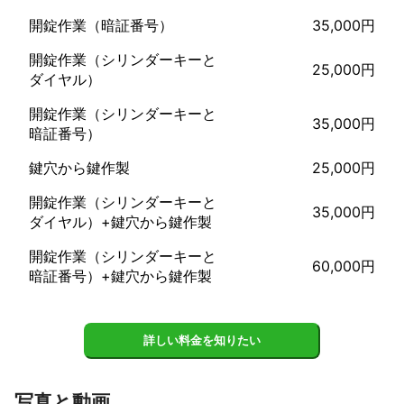
実際何かが故障しないと気がいかない場所があるかと思いますそ
開錠作業（暗証番号）
35,000円
の際に予約時に言っていなかったここもここもが大歓迎です！

開錠作業（シリンダーキーと
また他社さんの見積もりより安くしてくれる所はないかとお困り
25,000円
ダイヤル）
の方、ご相談して下さい！

開錠作業（シリンダーキーと
19時以降は対応しておりません。

35,000円
暗証番号）
※

鍵穴から鍵作製
25,000円
休日

2024年

開錠作業（シリンダーキーと
4/17 4/24

35,000円
ダイヤル）+鍵穴から鍵作製
5/3〜5/9

上記日程はお休みです。

開錠作業（シリンダーキーと
60,000円
暗証番号）+鍵穴から鍵作製
これまでの実績
大手広告媒体の生活トラブル解決をする会社に5年程勤めてありま
した。

年間総現場最多！リピーター数最多！

詳しい料金を知りたい
現場を多くこなす➕丁寧かつ親切にさせていただく為リピーター
数も多かったです。

現場を多く回っている分色々な状況があり、経験は人一倍出来て
写真と動画