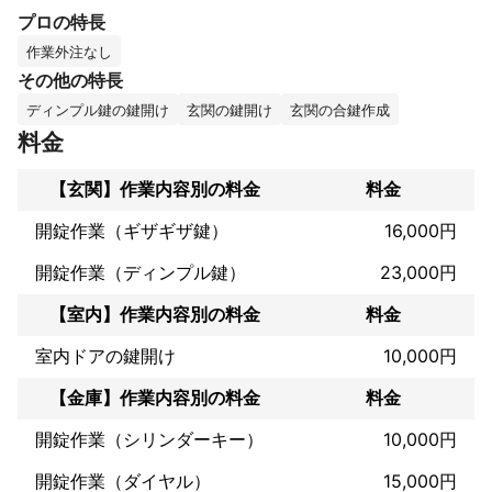
プロの特長
:本文

経歴ですが、

作業外注なし
元々大手広告媒体の生活のトラブルを解決させていただく仕事を5
その他の特長
年間しておりました。

ディンプル鍵の鍵開け
玄関の鍵開け
玄関の合鍵作成
そこでは、全国で最多の現場数とリピーター数(顧客満足度)を獲得
しておりました。

料金
その為丁寧かつ迅速に対応出来ます。

独立理由は、大手広告媒体の為広告費用が高く

【玄関】作業内容別の料金
料金
どうしても請求金額が高くなり、自分ですればもっとお安く提供
出来るのにと思い独立致しました。

開錠作業（ギザギザ鍵）
16,000円
ディンプルキーの場合破壊開錠になります。

開錠作業（ディンプル鍵）
23,000円
綺麗に開けることは不可です。

予めご了承ください。

【室内】作業内容別の料金
料金
破壊したら終わりかなと疑問に思われる方が居られると思います
が、その際に作業前鍵の交換のご案内もさせていただきます。

室内ドアの鍵開け
10,000円
メッセージにてご問い合わせ下さい。

【金庫】作業内容別の料金
料金
記載金額につきまして、部材費用の兼ね合いもありますのでまず
開錠作業（シリンダーキー）
10,000円
は無料お見積もりからさせていただければと思います。

１番の売りは、お客様からの丁度ここも困ってたから直してくれ
開錠作業（ダイヤル）
15,000円
ない?が直せる可能性がかなり高い事です。
