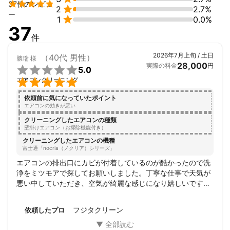

37件のレビュ

2
2.7%
アピールポイント
ー

1
0.0%
お互い納得いく内容にするために作業説明を丁寧に分かりやすく
37
伝えます。
件
2026年7月上旬 / 土日
（40代 男性）
勝瑞
様
28,000
実際の料金
円

5.0

エアコンクリーニング
依頼前に気になっていたポイント
エアコンの効きが悪い
クリーニングしたエアコンの種類
壁掛けエアコン（お掃除機能付き）
クリーニングしたエアコンの機種
富士通「nocria（ノクリア）シリーズ」
エアコンの排出口にカビが付着しているのが酷かったので洗
浄をミツモアで探してお願いしました。丁寧な仕事で天気が
悪い中していただき、空気が綺麗な感じになり嬉しいです。
ありがとうございました。
フジタクリーン
依頼したプロ