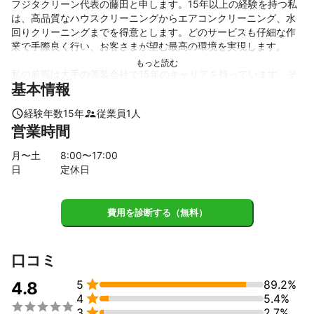
フジタクリーン代表の藤田と申します。15年以上の経験を持つ私
は、高品質なハウスクリーニングからエアコンクリーニング、水
回りクリーニングまでを得意とします。どのサービスも仔細な作
業で手際良く行い、お客さまが望む最高の環境を実現します。

私の前職は大手の美装会社で15年のキャリアを持っています。そ
基本情報
の中で確かな知識と技術を磨き、私たちが提供する各種クリーニ
ングサービスの品質を保証します。一人一人のお客さまに対して
経験年数
15
年
従業員
1
人
誠実な対応を心掛けており、お客さまが抱える問題を解決するた
営業時間
めの最適な解決策を提供します。

月〜土
8
:00〜
17
:00
私たちのアピールポイントは、仕事の内容をお客さまに詳しく説
日
定休日
明することです。仕事についてどのような手順で行い、なぜそれ
が必要なのかを、わかりやすくお伝えします。これにより、お客
さまが私たちのサービスに納得していただける環境をつくってい
費用を診断する（無料）
ます。

全てのサービスは、純粋で確かな技術を通じて提供します。その
結果、お客さまからの信頼を受け、親切かつ丁寧なサービスを提
口コミ
供しています。どのような状況でも最高のサービスを提供するこ

5
89.2%
4.8

4
5.4%
これまでの実績


3
2.7%