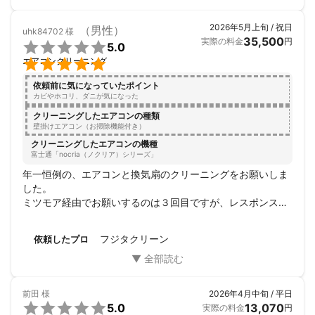
2026年5月上旬 / 祝日
（男性）
uhk84702
様
35,500
実際の料金
円

5.0

エアコンクリーニング
依頼前に気になっていたポイント
カビやホコリ、ダニが気になった
クリーニングしたエアコンの種類
壁掛けエアコン（お掃除機能付き）
クリーニングしたエアコンの機種
富士通「nocria（ノクリア）シリーズ」
年一恒例の、エアコンと換気扇のクリーニングをお願いしま
した。

ミツモア経由でお願いするのは３回目ですが、レスポンスの
速さ、お値段の手ごろさから、いつもフジタクリーンさんに
お願いしてしまいます。今回も丁寧に仕事をしていただき、
フジタクリーン
依頼したプロ
満足しています。自信を持っておすすめする業者さんです。
前田
様
2026年4月中旬 / 平日

5.0
13,070
実際の料金
円