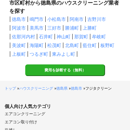
市区町村から徳島県のハウスクリーニング業者
を探す
|
徳島市
|
鳴門市
|
小松島市
|
阿南市
|
吉野川市
|
阿波市
|
美馬市
|
三好市
|
勝浦町
|
上勝町
|
佐那河内村
|
石井町
|
神山町
|
那賀町
|
牟岐町
|
美波町
|
海陽町
|
松茂町
|
北島町
|
藍住町
|
板野町
|
上板町
|
つるぎ町
|
東みよし町
|
費用を診断する（無料）
トップ
»
ハウスクリーニング
»
徳島県
»
徳島市
»
フジタクリーン
個人向け
人気カテゴリ
エアコンクリーニング
エアコン取り付け
引越し