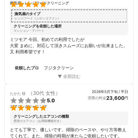

換気扇・レンジフードクリーニング
換気扇のタイプ
レンジフード（シロッコファン）
クリーニングを依頼した場所
マンション・アパート
ミツモア 今回、初めての利用でしたが

大変 まめに、対応して頂きスムーズにお願いが出来ました。 

又 利用希望です！
フジタクリーン
依頼したプロ
2026年5月下旬 / 平日
（30代 女性）
たかた
様
23,600
実際の料金
円

5.0

エアコンクリーニング
クリーニングしたエアコンの種類
壁掛けエアコン（お掃除機能付き）
とても丁寧で、優しいです。掃除のペースや、やり方等教え
てくれて、また、掃除の時期が来たらご依頼したいです。