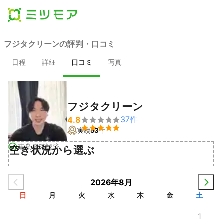
フジタクリーンの評判・口コミ
日程
詳細
口コミ
写真
フジタクリーン
37
件
4.8


実績
53
件
事業者確認済
空き状況から選ぶ
2026年8月
日
月
火
水
木
金
土
1