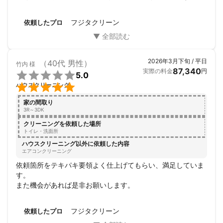
フジタクリーン
依頼したプロ
2026年3月下旬 / 平日
（40代 男性）
竹内
様
87,340
実際の料金
円

5.0

ハウスクリーニング
家の間取り
3R～3DK
クリーニングを依頼した場所
トイレ・洗面所
ハウスクリーニング以外に依頼した内容
エアコンクリーニング
依頼箇所をテキパキ要領よく仕上げてもらい、満足していま
す。

また機会があれば是非お願いします。
フジタクリーン
依頼したプロ