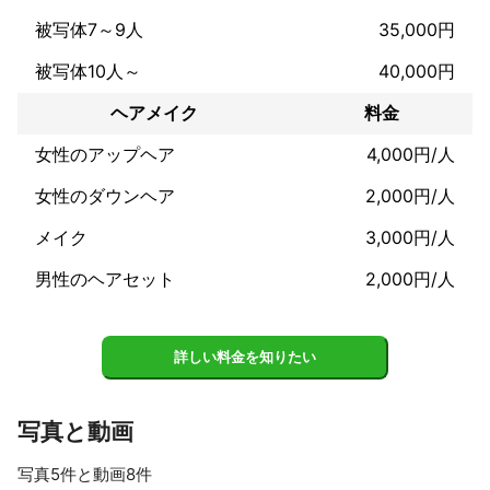
■合同会社campus(名刺）

被写体7～9人
35,000円
■YELLOW SHOES MAN（CDジャケット及びグッズ等）他５０件
以上。

被写体10人～
40,000円
ヘアメイク
料金
【音楽制作実績】

■ラップスタア誕生2023決勝戦『Kay-on a.k.a Kwi 4 Kang』入
女性のアップヘア
4,000円/人
場SE。

■Enuiiy - bath time(レコーディング＆Mix）

女性のダウンヘア
2,000円/人
■D'ypcys - No Way(レコーディング＆Mix）

メイク
3,000円/人
■YELLOE SHOES MAN - 未来の花嫁(レコーディング＆Mix)な
ど。

男性のヘアセット
2,000円/人
【Web制作実績】

■ライブハウス『SPACE★HOUSE』(HP)

■株式会社カイデア(HP)

詳しい料金を知りたい
■HexaDesign(HP)

■劇団流星群(HP)など。

写真と動画
写真5件と動画8件
アピールポイント