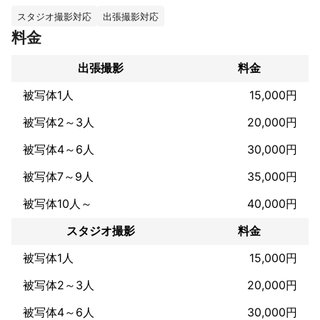
わせたご予算やビジョンにプランを提供します。

スタジオ撮影対応
出張撮影対応
私たちの強みは、写真・映像制作だけでなく、デザイン制作、音
料金
楽制作、Web制作など、様々なクリエイティブな事業をおこなっ
ているため、これら各部門が連携を取ることで、一貫したクリエ
出張撮影
料金
イティブな作品を生み出すことが可能です。

被写体1人
15,000円
ご相談や見積もりについては、お気軽にご連絡ください。

合同会社MOBY DICKをよろしくお願いします。
被写体2～3人
20,000円
これまでの実績
【映像制作実績】

被写体4～6人
30,000円
■マカロニえんぴつなどが所属する音楽レーベル『murffin disc
s』のpachae - [ハツがハツラツ] のMusic Videoを制作。

被写体7～9人
35,000円
■メジャーアーティスト 作人 - [Dear Sister (2022 ver.) ] 

被写体10人～
40,000円
ほか、Dr. Smokin' Frog - [LET ME FEEL SO GOOD] 、猫背のネイ
スタジオ撮影
料金
ビーセゾン - [偽り切ないな]、tonerico - [NEW RECORD!!]、POP 
ART TOWN - [ART MUSEUM]、“DANNY BOY” - [Where are we 
被写体1人
15,000円
going]、YELLOW SHOES MAN - [未来の花嫁] など。

被写体2～3人
20,000円
【デザイン制作実績】

■イベントチラシ『Storm』

被写体4～6人
30,000円
■一般社団法人All of Art(名刺・ロゴ)
