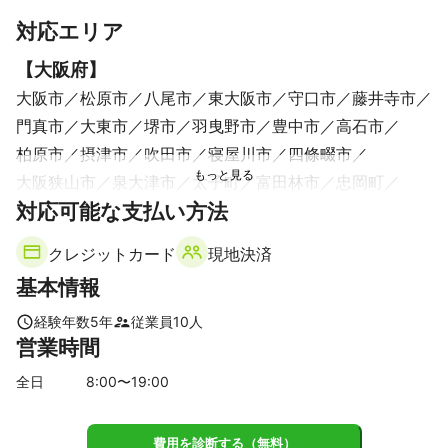
当社は、映像制作の他、デザイン制作、音楽制作、Web制作を行
すべて見る
対応エリア
っており、様々なプロのクリエイターを抱えておりますので、他
事業との連携も取りやすく、リーズナブルな価格でハイクオリテ
【
大阪府
】
ィな品質を提供させて頂いております。
大阪市
松原市
八尾市
東大阪市
守口市
藤井寺市
門真市
大東市
堺市
羽曳野市
豊中市
高石市
柏原市
摂津市
吹田市
寝屋川市
四條畷市
大阪狭山市
泉大津市
太子町
富田林市
忠岡町
対応可能な支払い方法
池田市
交野市
河南町
茨木市
箕面市
和泉市
枚方市
岸和田市
千早赤阪村
河内長野市
高槻市
クレジットカード
現地決済
貝塚市
豊能町
島本町
熊取町
泉佐野市
田尻町
基本情報
泉南市
能勢町
阪南市
【
奈良県
】
経験年数
5
年
従業員
10
人
営業時間
三郷町
平群町
王寺町
香芝市
生駒市
斑鳩町
上牧町
河合町
安堵町
広陵町
葛城市
大和郡山市
全日
8
:00〜
19
:00
川西町
三宅町
大和高田市
奈良市
田原本町
御所市
橿原市
天理市
高取町
明日香村
桜井市
費用を診断する（無料）