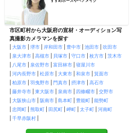
すすめポーズやヘアメイク
市区町村から大阪府の宣材・オーディション写
真撮影カメラマンを探す
|
大阪市
|
堺市
|
岸和田市
|
豊中市
|
池田市
|
吹田市
|
泉大津市
|
高槻市
|
貝塚市
|
守口市
|
枚方市
|
茨木市
|
八尾市
|
泉佐野市
|
富田林市
|
寝屋川市
|
河内長野市
|
松原市
|
大東市
|
和泉市
|
箕面市
|
柏原市
|
羽曳野市
|
門真市
|
摂津市
|
高石市
|
藤井寺市
|
東大阪市
|
泉南市
|
四條畷市
|
交野市
|
大阪狭山市
|
阪南市
|
島本町
|
豊能町
|
能勢町
|
忠岡町
|
熊取町
|
田尻町
|
岬町
|
太子町
|
河南町
|
千早赤阪村
|