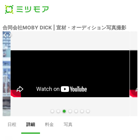
合同会社MOBY DICK | 宣材・オーディション写真撮影
●
●
●
●
●
●
●
日程
詳細
料金
写真