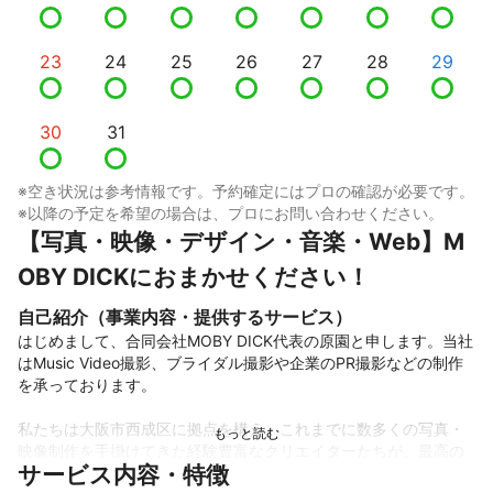
23
24
25
26
27
28
29
30
31
※空き状況は参考情報です。予約確定にはプロの確認が必要です。
※以降の予定を希望の場合は、プロにお問い合わせください。
【写真・映像・デザイン・音楽・Web】M
OBY DICKにおまかせください！
自己紹介（事業内容・提供するサービス）
はじめまして、合同会社MOBY DICK代表の原園と申します。当社
はMusic Video撮影、ブライダル撮影や企業のPR撮影などの制作
を承っております。

私たちは大阪市西成区に拠点を構え、これまでに数多くの写真・
映像制作を手掛けてきた経験豊富なクリエイターたちが、最高の
サービス内容・特徴
作品に仕上げます。制作費用は幅広く設定しており、お客様に合