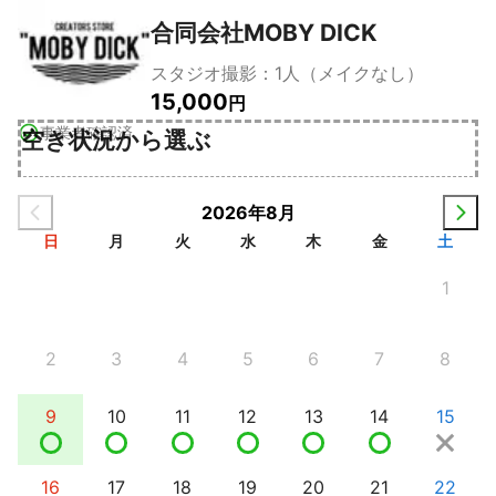
合同会社MOBY DICK
スタジオ撮影：1人（メイクなし）
15,000
円
事業者確認済
空き状況から選ぶ
2026年8月
日
月
火
水
木
金
土
1
2
3
4
5
6
7
8
9
10
11
12
13
14
15
16
17
18
19
20
21
22