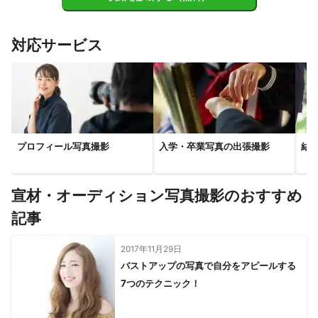
大淀町
下市町
吉野町
宇陀市
山添村
【
和歌山県
】
対応サービス
橋本市
九度山町
紀の川市
岩出市
かつらぎ町
高野町
【
京都府
】
精華町
京田辺市
八幡市
大山崎町
木津川市
長岡京市
城陽市
井手町
久御山町
向日市
亀岡市
プロフィール写真撮影
入学・卒業写真の出張撮影
結
宇治市
宇治田原町
笠置町
和束町
京都市
南山城村
【
兵庫県
】
尼崎市
伊丹市
芦屋市
西宮市
川西市
宝塚市
宣材・オーディション写真撮影のおすすめ
神戸市
猪名川町
三田市
三木市
記事
2017年11月29日
バストアップの写真で自分をアピールする
7つのテクニック！