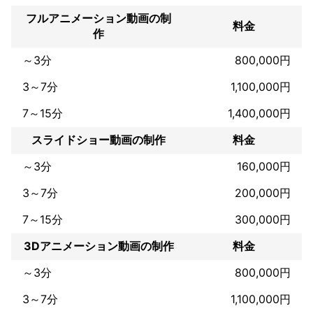
すいため、一貫したクリエイティブな作品を作ることができま
す。
フルアニメーション動画の制
料金
これまでの実績
作
【映像制作実績】

～3分
800,000円
■マカロニえんぴつなどが所属する音楽レーベル『murffin disc
s』のpachae - [ハツがハツラツ] のMusic Videoを制作。

3～7分
1,100,000円
■メジャーアーティスト 作人 - [Dear Sister (2022 ver.) ] 

7～15分
1,400,000円
ほか、Dr. Smokin' Frog - [LET ME FEEL SO GOOD] 、猫背のネイ
ビーセゾン - [偽り切ないな]、tonerico - [NEW RECORD!!]、POP 
スライドショー動画の制作
料金
ART TOWN - [ART MUSEUM]、“DANNY BOY” - [Where are we 
going]、YELLOW SHOES MAN - [未来の花嫁] など。

～3分
160,000円
【デザイン制作実績】

3～7分
200,000円
■イベントチラシ『Storm』

■一般社団法人All of Art(名刺・ロゴ)

7～15分
300,000円
■合同会社campus(名刺）

■YELLOW SHOES MAN（CDジャケット及びグッズ等）他５０件
3Dアニメーション動画の制作
料金
以上。

～3分
800,000円
【音楽制作実績】

3～7分
1,100,000円
■ラップスタア誕生2023決勝戦『Kay-on a.k.a Kwi 4 Kang』入