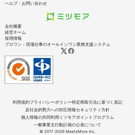
ヘルプ・お問い合わせ
東洋町
馬路村
北川村
香美市
安芸市
安田町
大豊町
室戸市
奈半利町
田野町
芸西村
香南市
本山町
南国市
土佐町
大川村
高知市
いの町
会社概要
日高村
土佐市
佐川町
越知町
須崎市
仁淀川町
経営チーム
採用情報
津野町
中土佐町
檮原町
四万十町
黒潮町
プロワン - 現場仕事のオールインワン業務支援システム
【
愛知県
】
弥富市
常滑市
愛西市
飛島村
津島市
美浜町
蟹江町
知多市
武豊町
南知多町
稲沢市
阿久比町
半田市
あま市
東海市
大治町
東浦町
清須市
碧南市
一宮市
大府市
高浜市
名古屋市
北名古屋市
岩倉市
刈谷市
西尾市
豊明市
豊山町
江南市
知立市
安城市
大口町
東郷町
扶桑町
利用規約
プライバシーポリシー
特定商取引法に基づく表記
日進市
小牧市
幸田町
みよし市
田原市
尾張旭市
反社会的勢力への対応
情報セキュリティ方針
長久手市
春日井市
犬山市
蒲郡市
瀬戸市
岡崎市
個人情報の共同利用
ミツモアポイントプログラム
豊川市
豊田市
豊橋市
新城市
設楽町
東栄町
一般事業主行動計画の公表について
© 2017-
2026
MeetsMore Inc.
豊根村