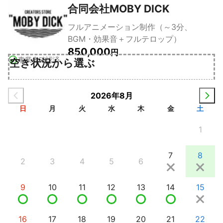
合同会社MOBY DICK
フルアニメーション制作（～3分、
BGM・効果音＋フルテロップ）
850,000
円
事業者確認済
空き状況から選ぶ
2026年8月
日
月
火
水
木
金
土
1
7
8
2
3
4
5
6
9
10
11
12
13
14
15
16
17
18
19
20
21
22