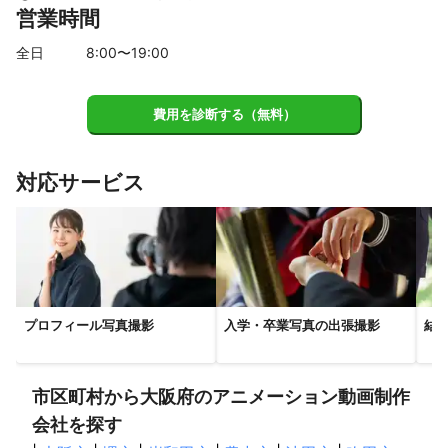
営業時間
門真市
大東市
堺市
羽曳野市
豊中市
高石市
柏原市
摂津市
吹田市
寝屋川市
四條畷市
全日
8
:00〜
19
:00
大阪狭山市
泉大津市
太子町
富田林市
忠岡町
池田市
交野市
河南町
茨木市
箕面市
和泉市
費用を診断する（無料）
枚方市
岸和田市
千早赤阪村
河内長野市
高槻市
貝塚市
豊能町
島本町
熊取町
泉佐野市
田尻町
対応サービス
泉南市
能勢町
阪南市
岬町
【
石川県
】
加賀市
小松市
白山市
能美市
川北町
野々市市
金沢市
内灘町
津幡町
かほく市
宝達志水町
羽咋市
中能登町
志賀町
七尾市
プロフィール写真撮影
入学・卒業写真の出張撮影
結
【
島根県
】
安来市
奥出雲町
松江市
雲南市
飯南町
出雲市
美郷町
隠岐の島町
海士町
知夫村
邑南町
市区町村から大阪府のアニメーション動画制作
西ノ島町
川本町
大田市
江津市
会社を探す
【
岡山県
】