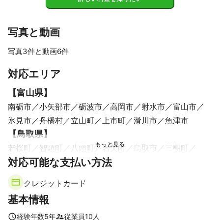
写真と動画
写真3件と動画6件
すべて見る
対応エリア
【
富山県
】
南砺市
小矢部市
砺波市
高岡市
射水市
富山市
氷見市
舟橋村
立山町
上市町
滑川市
魚津市
【
鳥取県
】
若桜町
智頭町
八頭町
岩美町
鳥取市
三朝町
対応可能な支払い方法
湯梨浜町
倉吉市
北栄町
琴浦町
江府町
日野町
大山町
伯耆町
南部町
日南町
日吉津村
米子市
クレジットカード
境港市
基本情報
【
大阪府
】
大阪市
松原市
八尾市
東大阪市
守口市
藤井寺市
経験年数
5
年
従業員
10
人