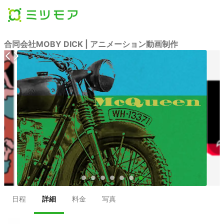
合同会社MOBY DICK | アニメーション動画制作
●
●
●
●
●
●
●
日程
詳細
料金
写真