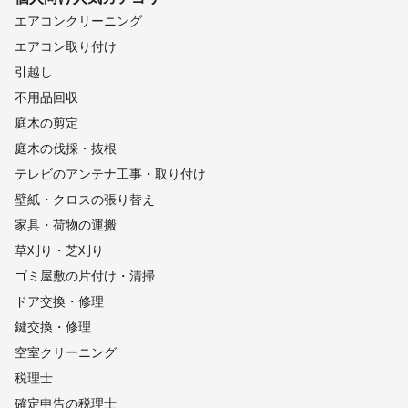
恵那市
東白川村
下呂市
中津川市
白川村
高山市
エアコンクリーニング
飛騨市
エアコン取り付け
【
福井県
】
引越し
おおい町
小浜市
高浜町
若狭町
美浜町
敦賀市
不用品回収
南越前町
越前市
越前町
池田町
鯖江市
福井市
庭木の剪定
大野市
永平寺町
坂井市
勝山市
あわら市
庭木の伐採・抜根
【
長野県
】
テレビのアンテナ工事・取り付け
根羽村
平谷村
売木村
阿智村
阿南町
南木曽町
壁紙・クロスの張り替え
王滝村
天龍村
下條村
大桑村
泰阜村
上松町
家具・荷物の運搬
飯田市
高森町
喬木村
木曽町
豊丘村
松川町
草刈り・芝刈り
飯島町
中川村
宮田村
駒ヶ根市
木祖村
大鹿村
ゴミ屋敷の片付け・清掃
南箕輪村
伊那市
塩尻市
朝日村
箕輪町
辰野町
ドア交換・修理
茅野市
山形村
松本市
岡谷市
諏訪市
安曇野市
鍵交換・修理
富士見町
松川村
下諏訪町
原村
大町市
池田町
空室クリーニング
生坂村
税理士
【
奈良県
】
確定申告の税理士