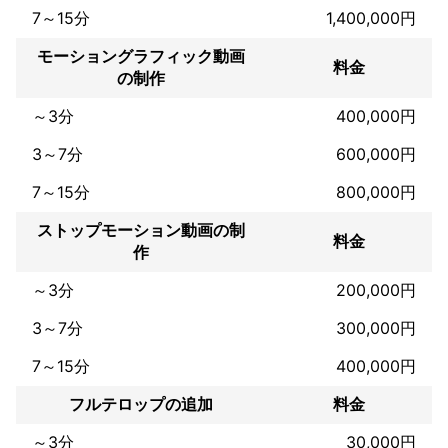
7～15分
1,400,000円
場SE。

■Enuiiy - bath time(レコーディング＆Mix）

モーショングラフィック動画
■D'ypcys - No Way(レコーディング＆Mix）

料金
の制作
■YELLOE SHOES MAN - 未来の花嫁(レコーディング＆Mix)な
ど。

～3分
400,000円
【Web制作実績】

3～7分
600,000円
■ライブハウス『SPACE★HOUSE』(HP)

■株式会社カイデア(HP)

7～15分
800,000円
■HexaDesign(HP)

■劇団流星群(HP)など。

ストップモーション動画の制
料金
作
～3分
200,000円
アピールポイント
当社は、映像制作の他、デザイン制作、音楽制作、Web制作を行
3～7分
300,000円
っており、様々なプロのクリエイターを抱えておりますので、他
事業との連携も取りやすく、リーズナブルな価格でハイクオリテ
7～15分
400,000円
ィな品質を提供させて頂いております。
フルテロップの追加
料金
～3分
30,000円