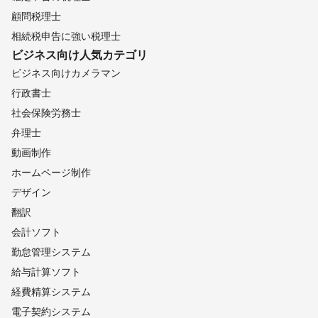
三郷町
平群町
王寺町
香芝市
生駒市
斑鳩町
顧問税理士
上牧町
河合町
安堵町
広陵町
葛城市
大和郡山市
相続税申告に強い税理士
川西町
ビジネス向け
三宅町
人気カテゴリ
大和高田市
奈良市
田原本町
ビジネス向けカメラマン
御所市
橿原市
天理市
高取町
明日香村
桜井市
行政書士
大淀町
下市町
吉野町
宇陀市
山添村
黒滝村
社会保険労務士
五條市
東吉野村
天川村
野迫川村
曽爾村
川上村
弁理士
御杖村
上北山村
十津川村
下北山村
【
動画制作
山梨県
】
ホームページ制作
早川町
南部町
富士川町
南アルプス市
身延町
デザイン
韮崎市
市川三郷町
北杜市
中央市
昭和町
甲斐市
【
翻訳
静岡県
】
会計ソフト
湖西市
浜松市
磐田市
袋井市
森町
掛川市
勤怠管理システム
菊川市
島田市
御前崎市
川根本町
牧之原市
給与計算ソフト
藤枝市
吉田町
焼津市
静岡市
富士宮市
富士市
【
経費精算システム
和歌山県
】
電子契約システム
橋本市
九度山町
紀の川市
岩出市
かつらぎ町