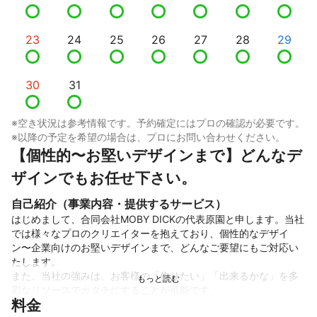
23
24
25
26
27
28
29
30
31
※空き状況は参考情報です。予約確定にはプロの確認が必要です。
※以降の予定を希望の場合は、プロにお問い合わせください。
【個性的〜お堅いデザインまで】どんなデ
ザインでもお任せ下さい。
自己紹介（事業内容・提供するサービス）
はじめまして、合同会社MOBY DICKの代表原園と申します。当社
では様々なプロのクリエイターを抱えており、個性的なデザイ
ン〜企業向けのお堅いデザインまで、どんなご要望にもご対応い
たします。

また、当社の強みは、お客様の「作りたい」「出来るかな」を多
彩なリソースでカタチにすることが可能です。

料金
また、別事業で映像制作や音楽制作も行っており、連携もとりや