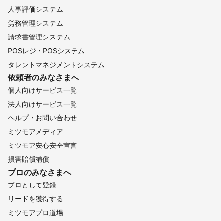
人事評価システム
高野町
紀美野町
和歌山市
海南市
有田川町
労務管理システム
有田市
湯浅町
日高川町
広川町
由良町
北山村
請求書管理システム
日高町
田辺市
御坊市
印南町
美浜町
みなべ町
POSレジ・POSシステム
新宮市
上富田町
白浜町
古座川町
那智勝浦町
タレントマネジメントシステム
すさみ町
太地町
串本町
依頼者のみなさまへ
【
香川県
】
個人向けサービス一覧
小豆島町
東かがわ市
土庄町
さぬき市
三木町
法人向けサービス一覧
高松市
直島町
綾川町
坂出市
まんのう町
ヘルプ・お問い合わせ
宇多津町
琴平町
丸亀市
善通寺市
多度津町
ミツモアメディア
三豊市
観音寺市
ミツモア安心安全宣言
【
徳島県
】
損害賠償補償
鳴門市
松茂町
北島町
藍住町
小松島市
板野町
プロのみなさまへ
徳島市
上板町
阿南市
石井町
佐那河内村
勝浦町
プロとして登録
阿波市
神山町
吉野川市
上勝町
美波町
美馬市
リードを獲得する
那賀町
牟岐町
つるぎ町
海陽町
東みよし町
三好市
ミツモアプロ道場
【
高知県
】