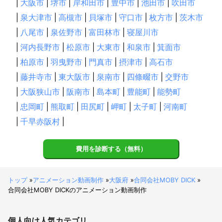
|
大阪市
|
堺市
|
岸和田市
|
豊中市
|
池田市
|
吹田市
備前市
西粟倉村
瀬戸内市
美作市
和気町
奈義町
|
泉大津市
|
高槻市
|
貝塚市
|
守口市
|
枚方市
|
茨木市
勝央町
赤磐市
玉野市
岡山市
久米南町
美咲町
|
八尾市
|
泉佐野市
|
富田林市
|
寝屋川市
津山市
早島町
鏡野町
吉備中央町
倉敷市
総社市
|
河内長野市
|
松原市
|
大東市
|
和泉市
|
箕面市
真庭市
浅口市
矢掛町
里庄町
高梁市
笠岡市
|
柏原市
|
羽曳野市
|
門真市
|
摂津市
|
高石市
井原市
新庄村
新見市
|
藤井寺市
|
東大阪市
|
泉南市
|
四條畷市
|
交野市
【
愛媛県
】
|
大阪狭山市
|
阪南市
|
島本町
|
豊能町
|
能勢町
四国中央市
上島町
新居浜市
西条市
今治市
|
忠岡町
|
熊取町
|
田尻町
|
岬町
|
太子町
|
河南町
東温市
久万高原町
松山市
砥部町
松前町
内子町
伊予市
|
千早赤阪村
大洲市
|
鬼北町
西予市
【
岐阜県
】
関ケ原町
海津市
大垣市
養老町
垂井町
輪之内町
費用を診断する（無料）
池田町
安八町
羽島市
神戸町
瑞穂市
大野町
揖斐川町
北方町
笠松町
岐南町
岐阜市
本巣市
トップ
»
アニメーション動画制作
»
大阪府
»
合同会社MOBY DICK
»
各務原市
合同会社MOBY DICKのアニメーション動画制作
山県市
坂祝町
富加町
美濃市
関市
多治見市
可児市
美濃加茂市
御嵩町
川辺町
土岐市
七宗町
八百津町
瑞浪市
郡上市
白川町
個人向け
人気カテゴリ