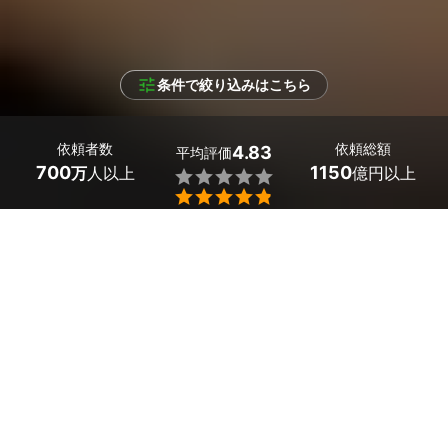
条件で絞り込みはこちら
依頼者数
依頼総額
4.83
平均評価
700
1150
万
人以上
億円以上


条件を選択して
最適なプロを見つけましょう
エリア
（未選択）
196
絞り込む
件