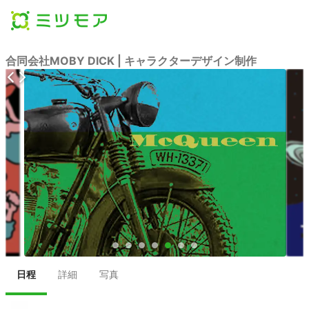
合同会社MOBY DICK | キャラクターデザイン制作
●
●
●
●
●
●
●
日程
詳細
写真