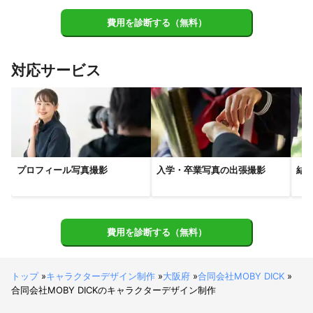
場SE。

御所市
橿原市
天理市
高取町
明日香村
桜井市
費用を診断する（無料）
■Enuiiy - bath time(レコーディング＆Mix）

大淀町
下市町
吉野町
宇陀市
山添村
■D'ypcys - No Way(レコーディング＆Mix）

【
和歌山県
】
■YELLOE SHOES MAN - 未来の花嫁(レコーディング＆Mix)な
対応サービス
ど。

橋本市
九度山町
紀の川市
岩出市
かつらぎ町
高野町
【Web制作実績】

■ライブハウス『SPACE★HOUSE』(HP)

【
京都府
】
■株式会社カイデア(HP)

精華町
京田辺市
八幡市
大山崎町
木津川市
■HexaDesign(HP)

■劇団流星群(HP)など。

長岡京市
城陽市
井手町
久御山町
向日市
亀岡市
プロフィール写真撮影
入学・卒業写真の出張撮影
結
宇治市
宇治田原町
笠置町
和束町
京都市
南山城村
【
兵庫県
】
アピールポイント
尼崎市
伊丹市
芦屋市
西宮市
川西市
宝塚市
当社は、映像制作の他、デザイン制作、音楽制作、Web制作を行
神戸市
猪名川町
三田市
三木市
費用を診断する（無料）
っており、様々なプロのクリエイターを抱えておりますので、他
事業との連携も取りやすく、リーズナブルな価格でハイクオリテ
ィな品質を提供させて頂いております。
トップ
»
キャラクターデザイン制作
»
大阪府
»
合同会社MOBY DICK
»
合同会社MOBY DICKのキャラクターデザイン制作