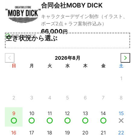
合同会社MOBY DICK
キャラクターデザイン制作（イラスト、
ポーズ2点＋ラフ案制作込み）
66,000
円
事業者確認済
空き状況から選ぶ
2026年8月
日
月
火
水
木
金
土
1
2
3
4
5
6
7
8
9
10
11
12
13
14
15
16
17
18
19
20
21
22