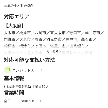
また、別事業で映像制作も行っており、連携もとりやすいため、
一貫したクリエイティブな作品を作ることができます。
写真7件と動画0件
これまでの実績
すべて見る
対応エリア
【映像制作実績】

■マカロニえんぴつなどが所属する音楽レーベル『murffin disc
【
大阪府
】
s』のpachae - [ハツがハツラツ] のMusic Videoを制作。

■メジャーアーティスト 作人 - [Dear Sister (2022 ver.) ] 

大阪市
松原市
八尾市
東大阪市
守口市
藤井寺市
門真市
大東市
堺市
羽曳野市
豊中市
高石市
ほか、Dr. Smokin' Frog - [LET ME FEEL SO GOOD] 、猫背のネイ
ビーセゾン - [偽り切ないな]、tonerico - [NEW RECORD!!]、POP 
柏原市
摂津市
吹田市
寝屋川市
四條畷市
ART TOWN - [ART MUSEUM]、“DANNY BOY” - [Where are we 
大阪狭山市
泉大津市
太子町
富田林市
忠岡町
going]、YELLOW SHOES MAN - [未来の花嫁] など。

対応可能な支払い方法
池田市
交野市
河南町
茨木市
箕面市
和泉市
【デザイン制作実績】

枚方市
岸和田市
千早赤阪村
河内長野市
高槻市
■イベントチラシ『Storm』

クレジットカード
貝塚市
豊能町
島本町
熊取町
泉佐野市
田尻町
■一般社団法人All of Art(名刺・ロゴ)

基本情報
■合同会社campus(名刺）

泉南市
能勢町
阪南市
■YELLOW SHOES MAN（CDジャケット及びグッズ等）他５０件
【
奈良県
】
経験年数
5
年
従業員
10
人
以上。

営業時間
三郷町
平群町
王寺町
香芝市
生駒市
斑鳩町
上牧町
河合町
安堵町
広陵町
葛城市
大和郡山市
全日
8
:00〜
19
:00
【音楽制作実績】

川西町
三宅町
大和高田市
奈良市
田原本町
■ラップスタア誕生2023決勝戦『Kay-on a.k.a Kwi 4 Kang』入