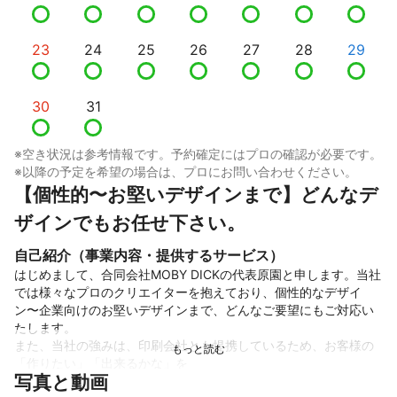
23
24
25
26
27
28
29
30
31
※空き状況は参考情報です。予約確定にはプロの確認が必要です。
※以降の予定を希望の場合は、プロにお問い合わせください。
【個性的〜お堅いデザインまで】どんなデ
ザインでもお任せ下さい。
自己紹介（事業内容・提供するサービス）
はじめまして、合同会社MOBY DICKの代表原園と申します。当社
では様々なプロのクリエイターを抱えており、個性的なデザイ
ン〜企業向けのお堅いデザインまで、どんなご要望にもご対応い
たします。

また、当社の強みは、印刷会社とも提携しているため、お客様の
「作りたい」「出来るかな」を

写真と動画
多彩なリソースでカタチにすることが可能です。
