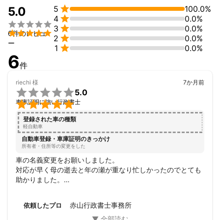
また、処分が難しい農地や山林なども、弊社で転用の手続きがで

5
100.0%
5.0
きることから、幅広く対応できますので、お気軽にご相談くださ

4
0.0%
い。


3
0.0%

6件のレビュ

2
0.0%
ー

1
0.0%
6
件
riechi
様
7か月前

5.0

車庫証明に強い行政書士
登録された車の種類
軽自動車
自動車登録・車庫証明のきっかけ
所有者・住所等の変更をした
車の名義変更をお願いしました。

対応が早く母の逝去と年の瀬が重なり忙しかったのでとても
助かりました。

信頼できる行政書士さんです。

相続も強いようなのでまたお願いしたいと思います。

赤山行政書士事務所
依頼したプロ
ありがとうございました。