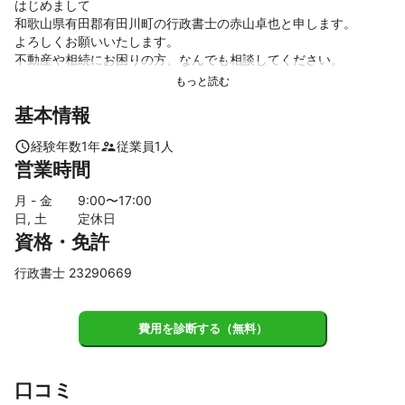
はじめまして

和歌山県有田郡有田川町の行政書士の赤山卓也と申します。

よろしくお願いいたします。

不動産や相続にお困りの方、なんでも相談してください。

基本情報
これまでの実績
相続手続き

経験年数
1
年
従業員
1
人
相続人が最大37名に及ぶ手続きをしたことがあります。

営業時間
遺言

月 - 金
9
:00〜
17
:00
法定相続人以外に相続させたい方がいるなど、多用途に対応でき
日, 土
定休日
ます。

資格・免許
不動産の買取

行政書士 23290669
宅建免許を持っています。

相続にお困りの方、不動産の買取や相続放棄したい不動産がある
方、ぜひぜひお問い合わせください。
費用を診断する（無料）
アピールポイント
弊社は、主に相続や不動産にお困りの方の相談が多いです。

戸籍関係の収集、遺産分割協議書作成、銀行での手続き、役所な
口コミ
どの手続きなど幅広く対応します。
