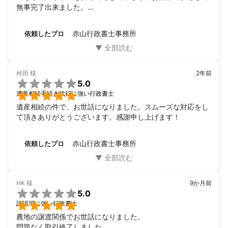
無事完了出来ました。

とても信頼の出来る先生でした

この度はお世話になりました。

赤山行政書士事務所
依頼したプロ
また何かありました時はよろしくお願いします
舛田
様
2年前

5.0

遺産相続手続き代行に強い行政書士
遺産相続の件で、お世話になりました。スムーズな対応をし
て頂きありがとうございます。感謝申し上げます！
赤山行政書士事務所
依頼したプロ
HK
様
9か月前

5.0

許認可に強い行政書士
農地の譲渡関係でお世話になりました。

問題なく取引終了しました。