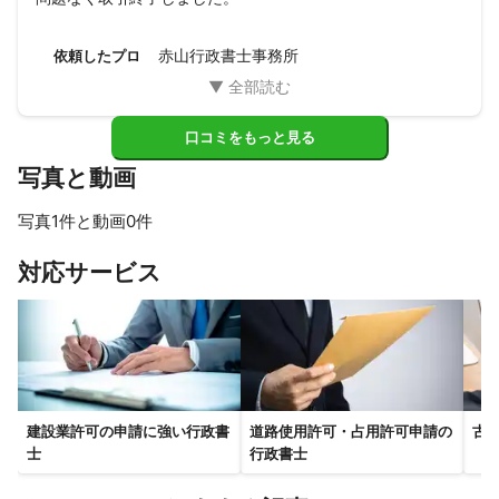
赤山行政書士事務所
依頼したプロ
口コミをもっと見る
写真と動画
写真1件と動画0件
対応サービス
建設業許可の申請に強い行政書
道路使用許可・占用許可申請の
古
士
行政書士