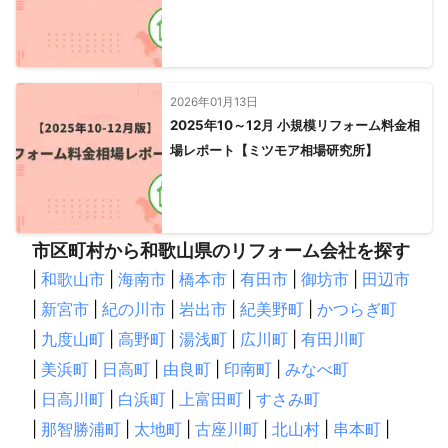
2026年01月13日
2025年10～12月 小規模リフォーム料金相
場レポート【ミツモア相場研究所】
市区町村から和歌山県のリフォーム会社を探す
|
和歌山市
|
海南市
|
橋本市
|
有田市
|
御坊市
|
田辺市
|
新宮市
|
紀の川市
|
岩出市
|
紀美野町
|
かつらぎ町
|
九度山町
|
高野町
|
湯浅町
|
広川町
|
有田川町
|
美浜町
|
日高町
|
由良町
|
印南町
|
みなべ町
|
日高川町
|
白浜町
|
上富田町
|
すさみ町
|
那智勝浦町
|
太地町
|
古座川町
|
北山村
|
串本町
|