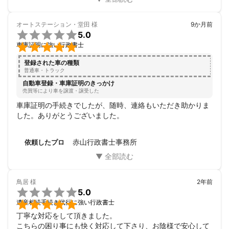
オートステーション・堂田
様
9か月前

5.0

車庫証明に強い行政書士
登録された車の種類
普通車・トラック
自動車登録・車庫証明のきっかけ
売買等により車を譲渡・譲受した
車庫証明の手続きでしたが、随時、連絡もいただき助かりま
した。ありがとうございました。
赤山行政書士事務所
依頼したプロ
鳥居
様
2年前

5.0

遺産相続手続き代行に強い行政書士
丁寧な対応をして頂きました。

こちらの困り事にも快く対応して下さり、お陰様で安心して