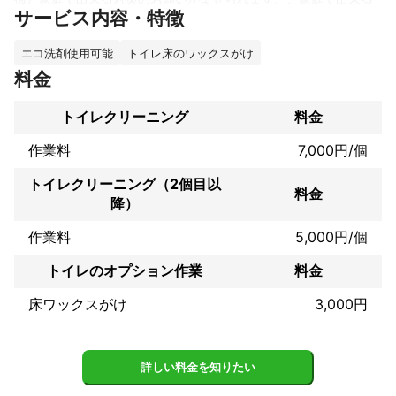
サービス内容・特徴
清掃方法やカビやニオイ等々の対策を指導させて頂き、快適なト
イレとなるようにさせて頂きます。
これまでの実績
エコ洗剤使用可能
トイレ床のワックスがけ
私は、岩手県大船渡市で株式会社リンピアという会社を経営して
料金
おります。

東日本大震災ですべてを流失致しましたが、多くの方々に支えら
トイレクリーニング
料金
れて、大船渡市を中心に災害復興事業の災害仮設住宅、災害公営
住宅、工場、事務所、一般住宅等々のクリーニングを手がけまし
作業料
7,000円/個
た。

また、大船渡市の公共施設の定期清掃、サンリアショッピングセ
トイレクリーニング（2個目以
料金
ンター、太平洋セメント、三栄工業所、アマタケ、森下水産等々
降）
の実績がございます。

作業料
5,000円/個
アピールポイント
トイレのオプション作業
料金
基本的には、各個人及び企業からの意見を充分聴いて対策を講ず
ることが必要なので、一緒に解決するように相談にのることが多
床ワックスがけ
3,000円
く親しみやすい企業と感じて頂く。
詳しい料金を知りたい