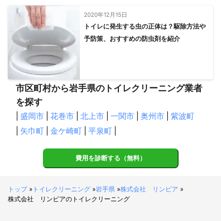
2020年12月15日
トイレに発生する虫の正体は？駆除方法や
予防策、おすすめの防虫剤を紹介
市区町村から岩手県のトイレクリーニング業者
を探す
|
盛岡市
|
花巻市
|
北上市
|
一関市
|
奥州市
|
紫波町
|
矢巾町
|
金ケ崎町
|
平泉町
|
費用を診断する（無料）
トップ
»
トイレクリーニング
»
岩手県
»
株式会社 リンピア
»
株式会社 リンピアのトイレクリーニング