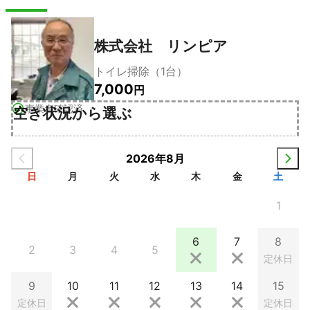
株式会社 リンピア
トイレ掃除（1台）
7,000
円
事業者確認済
空き状況から選ぶ
2026年8月
日
月
火
水
木
金
土
1
6
7
8
2
3
4
5
定休日
9
10
11
12
13
14
15
定休日
定休日