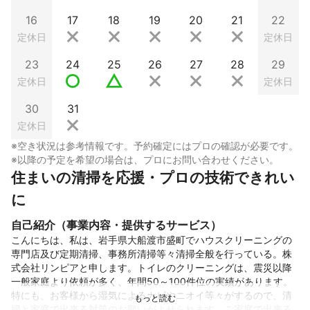
16
17
18
19
20
21
22
定休日
定休日
23
24
25
26
27
28
29
定休日
定休日
30
31
定休日
※空き状況は参考情報です。予約確定にはプロの確認が必要です。
※以降の予定を希望の場合は、プロにお問い合わせください。
住まいの清掃を応援・プロの技術できれい
に
自己紹介（事業内容・提供するサービス）
こんにちは、私は、岩手県大船渡市盛町でハウスクリーニングの
専門店及び定期清掃、事務所清掃等々清掃全般を行っている。株
式会社リンピアと申します。トイレのクリーニングは、震災以降
一般家庭より依頼が多く、年間50～100件位の実績があります。
特にも、お客様から湿気によるカビやニオイ等々がするので、清
掃と家庭で出来る対策のお願いがよせられます。ご家庭で出来る