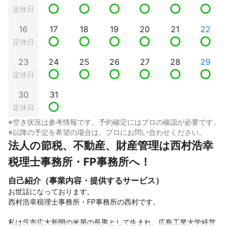
定休日
16
17
18
19
20
21
22
定休日
23
24
25
26
27
28
29
定休日
30
31
定休日
※空き状況は参考情報です。予約確定にはプロの確認が必要です。
※以降の予定を希望の場合は、プロにお問い合わせください。
法人の節税、不動産、財産管理は西村浩幸
税理士事務所・FP事務所へ！
自己紹介（事業内容・提供するサービス）
お世話になっております。

西村浩幸税理士事務所・FP事務所の西村です。

私は呉市広大新開の米屋の長男として生まれ、広島工業大学経営