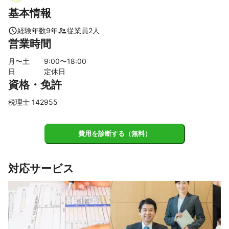
基本情報
経験年数
9
年
従業員
2
人
営業時間
月〜土
9
:00〜
18
:00
日
定休日
資格・免許
税理士 142955
費用を診断する（無料）
対応サービス