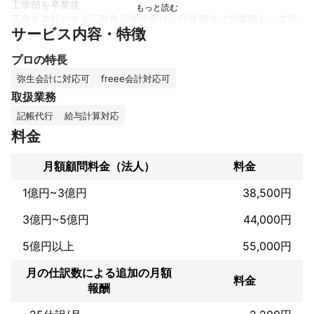
工学部を卒業後

広島を本社とする三島食品株式会社に18年間主に営業職として勤
サービス内容・特徴
め、その後広島の香取会計事務所、

東京都江戸川区の久保田会計事務所で会計の実務の基礎を学び、
プロの特長
渋谷区の中田公認会計士事務所、

中田ﾋﾞｼﾞﾈｽｺﾝｻﾙﾃｨﾝｸﾞで主に会計のコンサルタントとして、不動産
弥生会計に対応可
freee会計対応可
を中心とした資産税、

取扱業務
株式会社の経営、社長の個人資産のコンサル、非営利法人の運営
記帳代行
給与計算対応
に従事してました。

料金
法人の節税等のコンサルタントの経験もあります。

また税理士資格の他、お金の相談のプロであるﾌｧｲﾅﾝｼｬﾙﾌﾟﾗﾝﾅｰの
月額顧問料金（法人）
料金
最高峰の資格であるFP1級を取得しておりかつCFP®のライセンス
もあります。

1億円~3億円
38,500円
税金を中心とした経営コンサルタントについて是非私におまかせ
ください。
3億円~5億円
44,000円
これまでの実績
5億円以上
55,000円
非営利法人(公益財団法人2件、公益社団法人1件、社会福祉法人1
件、NPO法人1件、一般社団法人5件、株式会社のコンサル10件、
月の仕訳数による追加の月額
個人資産課税のコンサル、税理士補助、内閣府立入検査（実績3
料金
報酬
回）、税務調査対応（実績5回、内1回は国税局調査対応）、相続
税申告業務（実績5回）、株価算定（相続税、贈与税を計算する上