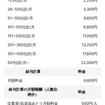
~25仕訳/月
2,200円
での相続税評価の算定、法人が中心的な同族株主から株を買い取
る場合の算定、修正純資産価額法・DCFによる株価算定等）
26~50仕訳/月
3,300円
アピールポイント
★当事務所の強みはづばり3点です。

51~100仕訳/月
6,600円
１，数字に強い

101~150仕訳/月
8,800円
今までの経験から、様々な顧客から損益シミュレーション等依頼
を受け評価もいただいております。

151~200仕訳/月
11,000円
お客さまにとっても、私個人にとっても無駄なお金は使わないよ
う心がけています。

201~300仕訳/月
13,200円
２，相続、贈与といった個人課税に強い

301~500仕訳/月
17,600円
私は相続税の科目合格者であり、かつ実務経験も豊富にありま
501仕訳/月~
22,000円
す。

給与計算
料金
お客さまの財産管理、お子さまやお孫さまへの最適な財産移転が
できるよう提案いたします。

月額料金
6,600円
３，駅から近い

給与計算の月額報酬（人数比
当事務所は呉線阿賀駅から徒歩3分のショッピングセンターあがプ
料金
例分）
ラザの2階に事務所をもうけております。

従業員1名追加あたり月額料金
550円/人
近隣に市営の駐車場もありお車で来られても問題ありません。