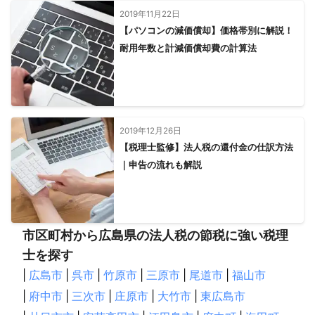
2019年11月22日
【パソコンの減価償却】価格帯別に解説！
耐用年数と計減価償却費の計算法
2019年12月26日
【税理士監修】法人税の還付金の仕訳方法
｜申告の流れも解説
市区町村から広島県の法人税の節税に強い税理
士を探す
|
広島市
|
呉市
|
竹原市
|
三原市
|
尾道市
|
福山市
|
府中市
|
三次市
|
庄原市
|
大竹市
|
東広島市