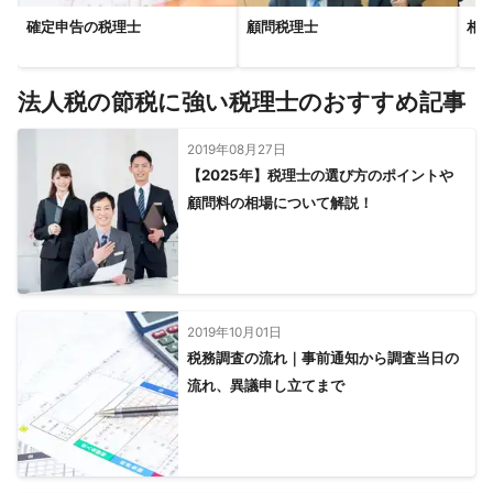
確定申告の税理士
顧問税理士
相
法人税の節税に強い税理士のおすすめ記事
2019年08月27日
【2025年】税理士の選び方のポイントや
顧問料の相場について解説！
2019年10月01日
税務調査の流れ｜事前通知から調査当日の
流れ、異議申し立てまで