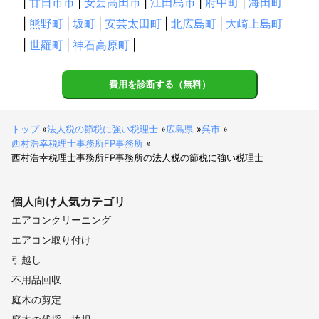
|
廿日市市
|
安芸高田市
|
江田島市
|
府中町
|
海田町
|
熊野町
|
坂町
|
安芸太田町
|
北広島町
|
大崎上島町
|
世羅町
|
神石高原町
|
費用を診断する（無料）
トップ
»
法人税の節税に強い税理士
»
広島県
»
呉市
»
西村浩幸税理士事務所FP事務所
»
西村浩幸税理士事務所FP事務所の法人税の節税に強い税理士
個人向け
人気カテゴリ
エアコンクリーニング
エアコン取り付け
引越し
不用品回収
庭木の剪定