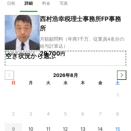
日程
詳細
料金
写真
西村浩幸税理士事務所FP事務
所
月額顧問料（年商1千万、従業員4名分の
給与計算込）
29,700
事業者確認済
円
空き状況から選ぶ
2026年8月
日
月
火
水
木
金
土
1
2
3
4
5
6
7
8
9
10
11
12
13
14
15