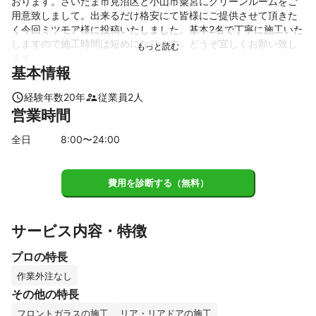
おります。さいたま市見沼区と小山市粟宮にクリーンルームをご
用意致しまして。出来るだけ格安にて皆様にご提供させて頂きた
く今回ミツモア様に投稿いたしました。基本2名で丁寧に施工いた
しますので施工時間は短めになります。どうぞ宜しくお願い致し
ます。
基本情報
これまでの実績
施工台数8000台以上。フロント周りの施工にも自信があります。
経験年数
20
年
従業員
2
人
キャリア20年。
営業時間
アピールポイント
なるべく早く安く綺麗にをモットーに笑顔で受け付けさせて頂い
全日
8
:00〜
24
:00
ております。
費用を診断する（無料）
サービス内容・特徴
プロの特長
作業外注なし
その他の特長
フロントガラスの施工
リア・リアドアの施工