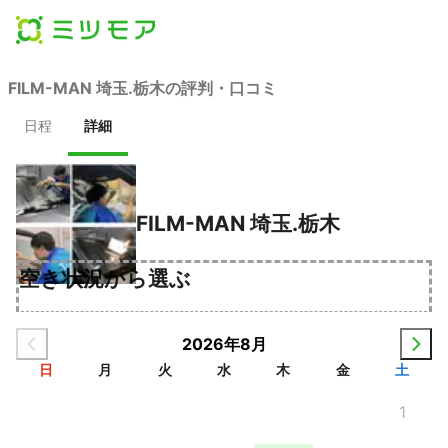
FILM-MAN 埼玉.栃木の評判・口コミ
日程
詳細
FILM-MAN 埼玉.栃木
空き状況から選ぶ
2026年8月
日
月
火
水
木
金
土
1