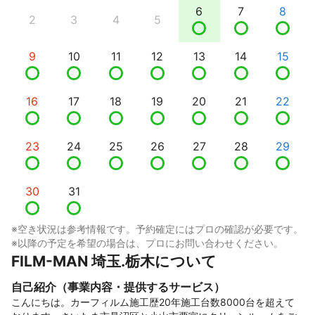
6
7
8
2
3
4
5
9
10
11
12
13
14
15
16
17
18
19
20
21
22
23
24
25
26
27
28
29
30
31
※空き状況は参考情報です。予約確定にはプロの確認が必要です。
※以降の予定を希望の場合は、プロにお問い合わせください。
FILM-MAN 埼玉.栃木について
自己紹介（事業内容・提供するサービス）
こんにちは。カーフィルム施工歴20年施工台数8000台を超えて