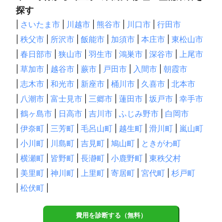
探す
|
さいたま市
|
川越市
|
熊谷市
|
川口市
|
行田市
|
秩父市
|
所沢市
|
飯能市
|
加須市
|
本庄市
|
東松山市
|
春日部市
|
狭山市
|
羽生市
|
鴻巣市
|
深谷市
|
上尾市
|
草加市
|
越谷市
|
蕨市
|
戸田市
|
入間市
|
朝霞市
|
志木市
|
和光市
|
新座市
|
桶川市
|
久喜市
|
北本市
|
八潮市
|
富士見市
|
三郷市
|
蓮田市
|
坂戸市
|
幸手市
|
鶴ヶ島市
|
日高市
|
吉川市
|
ふじみ野市
|
白岡市
|
伊奈町
|
三芳町
|
毛呂山町
|
越生町
|
滑川町
|
嵐山町
|
小川町
|
川島町
|
吉見町
|
鳩山町
|
ときがわ町
|
横瀬町
|
皆野町
|
長瀞町
|
小鹿野町
|
東秩父村
|
美里町
|
神川町
|
上里町
|
寄居町
|
宮代町
|
杉戸町
|
松伏町
|
費用を診断する（無料）