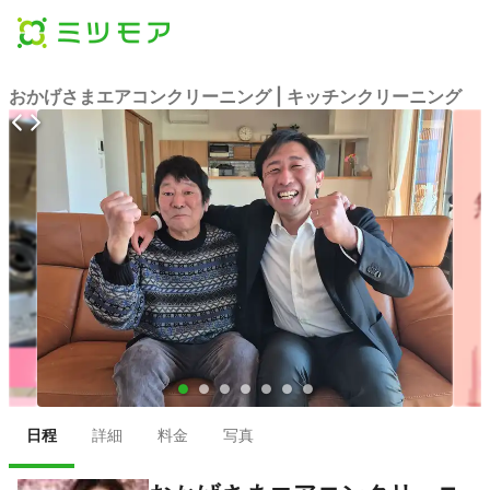
おかげさまエアコンクリーニング | キッチンクリーニング
●
●
●
●
●
●
●
日程
詳細
料金
写真