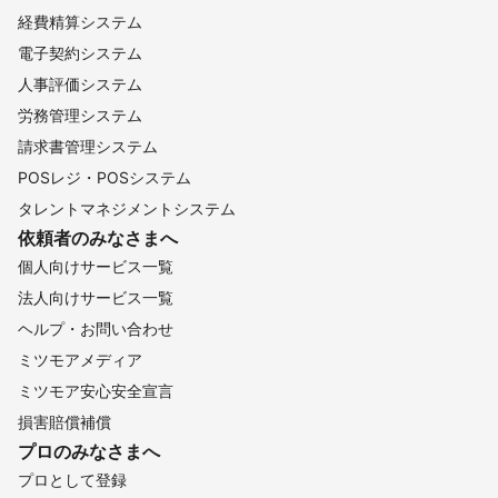
経費精算システム
私たちの目標は、

電子契約システム
「地域に“おかげさま”がいてくれてよかった」

そう思っていただける存在になること。

人事評価システム
労務管理システム
エアコンクリーニングも、ハウスクリーニングも、

そして何か困ったときも、

請求書管理システム
真っ先に思い出していただけるお店でありたいと考えています。

POSレジ・POSシステム
タレントマネジメントシステム
元市役所職員だからこそできる、

思いやりと責任感のあるサービスを、

依頼者のみなさまへ
これからも地域の皆さまへお届けしてまいります。

個人向けサービス一覧
どうぞ安心してお任せください。
法人向けサービス一覧
ヘルプ・お問い合わせ
ミツモアメディア
ミツモア安心安全宣言
損害賠償補償
プロのみなさまへ
プロとして登録