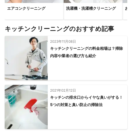
暮らしの中で気になる場所をまとめて安心して任せたい

エアコンクリーニング
洗濯機・洗濯槽クリーニング
お
というお声にお応えしています。

■ 積み重ねてきた施工実績

キッチンクリーニングのおすすめ記事
おかげさまで現在、

月500件前後のご依頼を継続的にいただいており、

2023年11月08日
年間5,000件以上の施工実績を積み重ねてまいりました。

キッチンクリーニングの料金相場は？掃除
内容や業者の選び方も紹介
一件一件を流れ作業にせず、

ご家庭ごとの状況やお悩みに寄り添いながら、

丁寧な施工を心がけています。

「説明が分かりやすくて安心できた」

「女性一人でも不安がなかった」

2021年02月12日
「エアコンも水回りも一緒にお願いできて助かった」

キッチンの排水口からイヤな臭いがする！
「またお願いしたい」

5つの対策と臭い防止の掃除法
といったお声が、私たちの励みです。

■ 信頼がなければ入れない現場での実績
