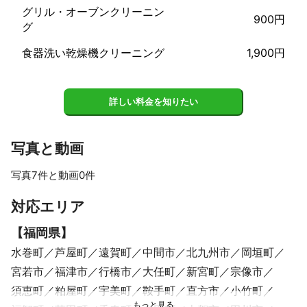
頼むのはちょっと不安で」

グリル・オーブンクリーニン
900円
「離れて暮らす親の家をきれいにしてあげたくて」

グ
私たち夫婦も、小さな子どもを育てながら日々の暮らしを大切に
食器洗い乾燥機クリーニング
1,900円
している家族です。

年齢や体力の変化、家族の健康、これからの暮らしのこと——

お客様が感じている「小さな不安」に、やさしく寄り添える存在
でありたいと願っています。

詳しい料金を知りたい
ご希望があれば、女性スタッフが対応させていただきます。

「話しかけやすい」「わかりやすい」「無理をさせない」——

写真と動画
そんな接客を心がけながら、丁寧に作業させていただきます。

写真7件と動画0件
私たちは、ただ「掃除をする」のではなく、

“人として安心できる関わり”を大切にしています。

すべて見る
対応エリア
ご両親のために。

【
福岡県
】
ご家族の健康のために。

水巻町
芦屋町
遠賀町
中間市
北九州市
岡垣町
そして、毎日がんばっているご自身のために——

宮若市
福津市
行橋市
大任町
新宮町
宗像市
夫婦で力を合わせて、

須恵町
粕屋町
宇美町
鞍手町
直方市
小竹町
想いを引き継いだスタッフたちが、やさしく丁寧に対応させてい