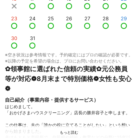
23
24
25
26
27
28
29
30
31
※空き状況は参考情報です。予約確定にはプロの確認が必要です。
※以降の予定を希望の場合は、プロにお問い合わせください。
✿領事館に選ばれた信頼の実績✿元公務員
等が対応❁8月末まで特別価格❁女性も安心
❁
自己紹介（事業内容・提供するサービス）
はじめまして。

「おかげさまハウスクリーニング」店長の勝井容子と申します。

この仕事は、夫の「誰かの役に立てることがしたい」という想い
から始まりました。

夫はもともと市役所で、住民税や福祉・教育などの分野に15年以