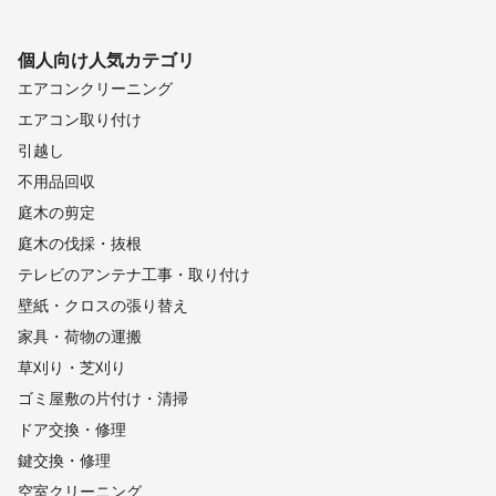
これからも一件一件、感謝と責任を持って施工いたします。

初めての方も、どうぞ安心してご相談ください。
個人向け
人気カテゴリ
アピールポイント
エアコンクリーニング
おかげさまエアコンクリーニングは、

確実な結果と高い信頼性が求められる現場で選ばれてきた技術力
エアコン取り付け
を強みとしています。

引越し
不用品回収
これまで、

総領事館をはじめ、病院・歯科医院・薬局・介護施設、

庭木の剪定
住宅メーカーのモデルルームや地域有数のリフォーム会社様な
庭木の伐採・抜根
ど、

**「失敗が許されない場所」**での施工を数多く担当させていた
テレビのアンテナ工事・取り付け
だいてきました。

壁紙・クロスの張り替え
そうした現場で継続してご依頼をいただいていることが、

家具・荷物の運搬
私たちの技術と仕事姿勢への信頼の証だと考えています。

草刈り・芝刈り
また、一般のご家庭においても、

ゴミ屋敷の片付け・清掃
「説明が丁寧で安心できた」

「女性一人でも不安なくお願いできた」

ドア交換・修理
といったお声を多くいただいています。

鍵交換・修理
専門用語を並べるのではなく、

空室クリーニング
お客様の目線に立ち、分かりやすくお伝えすることを大切にして