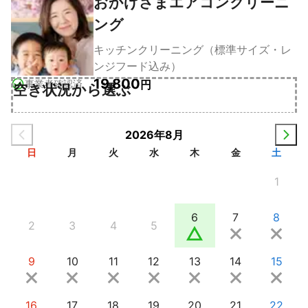
おかげさまエアコンクリーニ
ング
キッチンクリーニング（標準サイズ・レ
ンジフード込み）
19,800
事業者確認済
円
空き状況から選ぶ
2026年8月
日
月
火
水
木
金
土
1
6
7
8
2
3
4
5
9
10
11
12
13
14
15
16
17
18
19
20
21
22