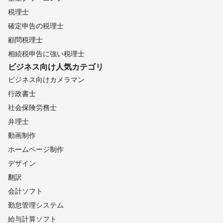
いる点が、

税理士
多くの女性のお客様からご支持いただいている理由です。

確定申告の税理士
万が一に備え、

顧問税理士
再施工無料の品質保証、

相続税申告に強い税理士
損害保険への加入など、

ビジネス向け
人気カテゴリ
お客様が不安なくご依頼いただける体制も整えています。

ビジネス向けカメラマン
当店は、

行政書士
元市役所職員の代表が運営する、信頼第一のクリーニング店で
社会保険労務士
す。

公的な現場で培ってきた責任感と誠実さを土台に、

弁理士
「目先の利益よりも、長く信頼されること」を何より大切にして
動画制作
います。

ホームページ制作
そして先日、

デザイン
経営ビジネス誌アンカー様より取材を受け、

翻訳
ダンカンさんから

「九州最強」、

会計ソフト
「おかげさまの精神を大切にしている会社」

勤怠管理システム
とお言葉をいただきました。

この評価は、私たちにとって大きな誇りであり、励みです。

給与計算ソフト