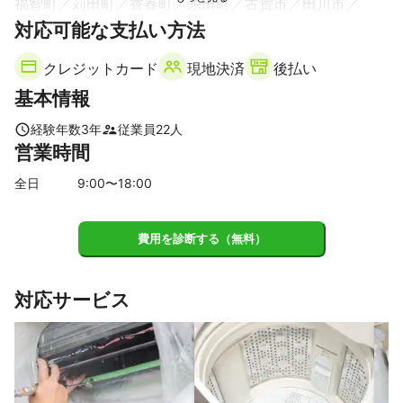
ただきます。

福智町
苅田町
香春町
糸田町
古賀市
田川市
どうぞ安心して、私たちにお任せくださいね。
対応可能な支払い方法
久山町
飯塚市
篠栗町
赤村
みやこ町
志免町
これまでの実績
桂川町
嘉麻市
川崎町
築上町
添田町
太宰府市
■ 全国経済誌が評価した「人と仕事」

クレジットカード
現地決済
後払い
大野城市
筑紫野市
春日市
那珂川市
福岡市
このたび、

基本情報
筑前町
糸島市
朝倉市
小郡市
久留米市
経営ビジネス誌アンカー様より取材を受け、

【
佐賀県
】
経験年数
3
年
従業員
22
人
ダンカンさんが直接お話を聞いてくださいました。

営業時間
基山町
鳥栖市
取材の中で、

全日
9
:00〜
18
:00
「ここは九州最強ですね」

とお言葉をいただき、

技術力だけでなく、仕事への向き合い方や人柄まで評価していた
だけたことを、大変光栄に感じております。

費用を診断する（無料）
■ エアコンも水回りも安心して任せられる専門店です

対応サービス
「おかげさまエアコンクリーニング」は、

家庭用エアコン分解洗浄および、水回りのハウスクリーニングを
得意とした専門店です。

エアコン内部の見えない汚れはもちろん、

キッチン・浴室・洗面所・トイレなど、
