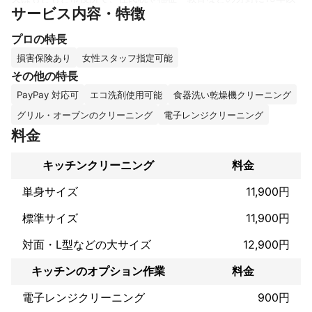
サービス内容・特徴
上携わってきた経験があります。

プロの特長
多くのご高齢の方と関わるなかで、

「もっと身近なところで、日々の暮らしを支えられる存在であり
損害保険あり
女性スタッフ指定可能
たい」

その他の特長
そんな想いが芽生え、暮らしに密着したハウスクリーニングとい
PayPay 対応可
エコ洗剤使用可能
食器洗い乾燥機クリーニング
うかたちで新たな一歩を踏み出しました。

グリル・オーブンのクリーニング
電子レンジクリーニング
私は言語聴覚士として、病院でリハビリ支援の仕事をしてきまし
料金
た。

とくに高齢の方やご家族のサポートに携わりながら、身体のケア
キッチンクリーニング
料金
だけでなく、心の不安や暮らしそのものに寄り添う大切さを感じ
てきました。

単身サイズ
11,900円
そんな私たちが、今いちばん大切にしているのは

標準サイズ
11,900円
「またこの人にお願いしたい」と思っていただけるような、心の
通ったサービスです。

対面・L型などの大サイズ
12,900円
最近は、こんなお声をいただくことが増えました。

キッチンのオプション作業
料金
「年を重ねるにつれ、掃除がしんどくなってきて…」

電子レンジクリーニング
900円
「ひとりで頑張ってきたけど、やっぱり大変。でも、業者さんに