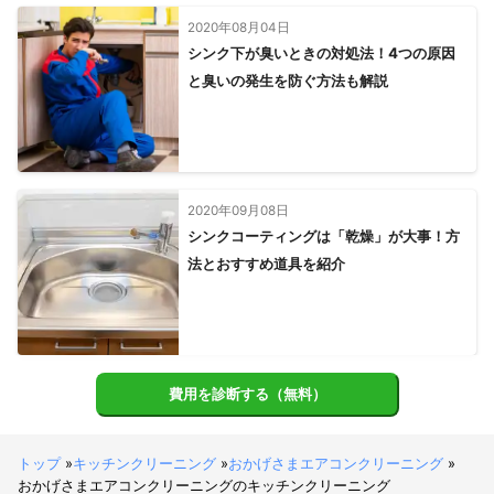
当店は一般のご家庭だけでなく、

2020年08月04日
シンク下が臭いときの対処法！4つの原因
・国の機関（領事館）

・病院、歯科医院、薬局

と臭いの発生を防ぐ方法も解説
・介護・福祉施設

・ハウスメーカーのモデルルーム

・地域で信頼されているリフォーム会社様

・地場大手企業様（社長様からのご指名施工）

など、

2020年09月08日
高い安心・安全・信頼が求められる現場での施工を

シンクコーティングは「乾燥」が大事！方
数多く担当させていただいております。

法とおすすめ道具を紹介
継続してご依頼をいただいている現場が多いことも、

当店の大きな特徴です。

■ これからも大切にしたいこと

私たちが何より大切にしているのは、

費用を診断する（無料）
「この人なら家に入っても大丈夫」

そう思っていただける安心感です。

トップ
»
キッチンクリーニング
»
おかげさまエアコンクリーニング
»
実績や評価に慢心することなく、

おかげさまエアコンクリーニングのキッチンクリーニング