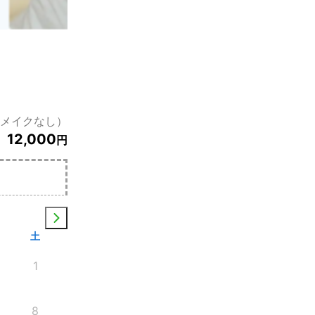
（メイクなし）
12,000
円
土
1
8