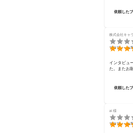
また撮影の
依頼した
株式会社キャ


プロフィール
インタビュ
た。またお
依頼した
ai
様


プロフィール