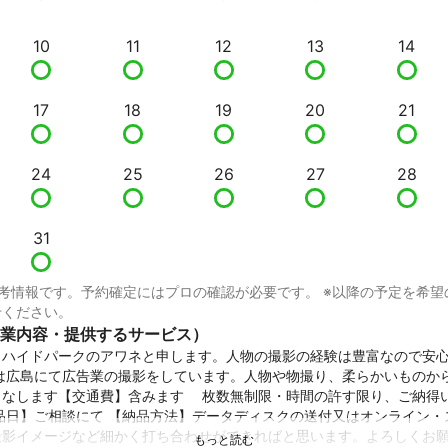
10
11
12
13
14
17
18
19
20
21
24
25
26
27
28
31
考情報です。予約確定にはプロの確認が必要です。 ※以降の予定を希望
せください。
業内容・提供するサービス）
。ハイドパークのアワネと申します。人物の撮影の経験は豊富なので安
在は広島にて広告業の撮影をしています。人物や物撮り、柔らかいものか
こなします【交通費】含みます 　枚数無制限・時間の許す限り、ご納得
品日】ご相談にて 【納品方法】データディスクの送付又はオンライン・