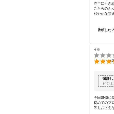
昨年に引き
こちらのふ
和やかな雰
また機会が
この度はあ
依頼した
H
様


プロフィール
撮影し
ビジネ
今回SNSに
初めてのプ
等もおさえ
感じの良い