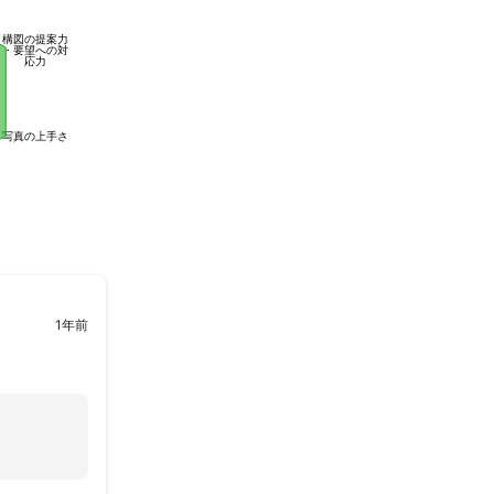
構図の提案力
・要望への対
応力
写真の上手さ
1年前