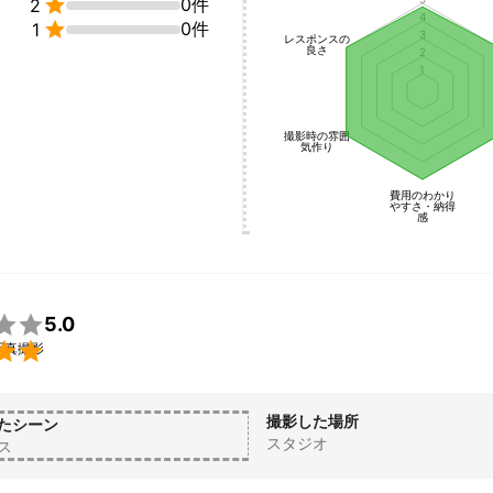

0件
2
4

0件
1
3
レスポンスの
良さ
2
1
撮影時の雰囲
気作り
費用のわかり
やすさ・納得
感

5.0

写真撮影
撮影した場所
たシーン
スタジオ
ス