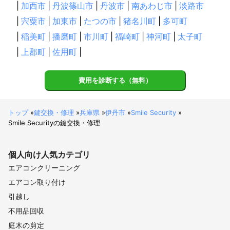
|
加西市
|
丹波篠山市
|
丹波市
|
南あわじ市
|
淡路市
|
宍粟市
|
加東市
|
たつの市
|
猪名川町
|
多可町
|
稲美町
|
播磨町
|
市川町
|
福崎町
|
神河町
|
太子町
|
上郡町
|
佐用町
|
費用を診断する（無料）
トップ
»
鍵交換・修理
»
兵庫県
»
伊丹市
»
Smile Security
»
Smile Securityの鍵交換・修理
個人向け
人気カテゴリ
エアコンクリーニング
エアコン取り付け
引越し
不用品回収
庭木の剪定