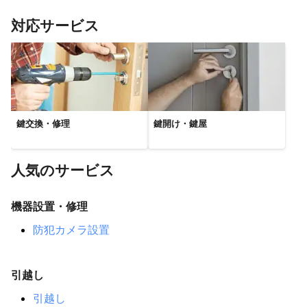
紀の川市
岩出市
橋本市
和歌山市
九度山町
対応サービス
かつらぎ町
有田川町
有田市
海南市
高野町
紀美野町
【
京都府
】
亀岡市
大山崎町
長岡京市
八幡市
京田辺市
向日市
精華町
城陽市
久御山町
宇治市
井手町
鍵交換・修理
鍵開け・鍵屋
京都市
木津川市
宇治田原町
京丹波町
南丹市
笠置町
和束町
南山城村
福知山市
綾部市
【
三重県
】
人気のサービス
名張市
伊賀市
津市
【
兵庫県
】
機器設置・修理
伊丹市
尼崎市
西宮市
芦屋市
川西市
宝塚市
防犯カメラ設置
猪名川町
神戸市
三田市
三木市
丹波篠山市
小野市
加東市
明石市
稲美町
西脇市
加古川市
引越し
加西市
播磨町
高砂市
丹波市
姫路市
洲本市
引越し
多可町
市川町
福崎町
神河町
太子町
たつの市