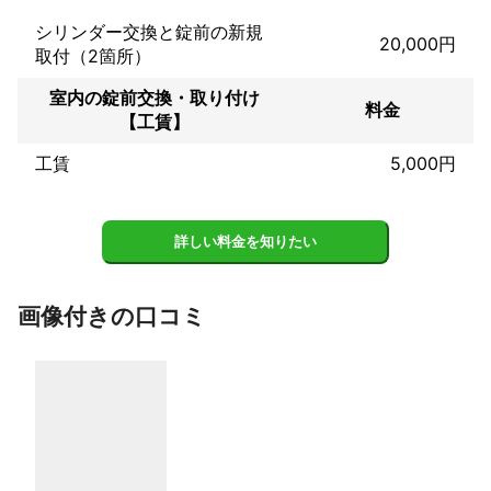
す。ぜひご参考にしてください。

シリンダー交換と錠前の新規
「本当にスマイルさんに、頼んで良かったです。丁寧やし、対応
20,000円
取付（2箇所）
もバッチリで、料金も安くて出張費も取らず、本当にありがとう
ございます。友達とか知り合いが鍵の事とかで何処かないかな？
室内の錠前交換・取り付け
と、聞かれたら必ずスマイルさんを、オススメしようと思いまし
料金
【工賃】
た。素晴らしい業者さんだと思いました。本当にありがとう😉👍
工賃
5,000円
詳しい料金を知りたい
画像付きの口コミ