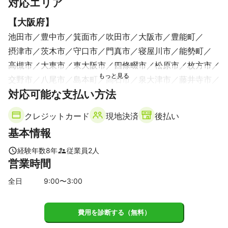
対応エリア
【
大阪府
】
池田市
豊中市
箕面市
吹田市
大阪市
豊能町
摂津市
茨木市
守口市
門真市
寝屋川市
能勢町
高槻市
大東市
東大阪市
四條畷市
松原市
枚方市
交野市
八尾市
島本町
高石市
泉大津市
藤井寺市
対応可能な支払い方法
堺市
忠岡町
羽曳野市
柏原市
大阪狭山市
太子町
富田林市
和泉市
岸和田市
河南町
貝塚市
田尻町
クレジットカード
現地決済
後払い
泉佐野市
熊取町
河内長野市
千早赤阪村
泉南市
基本情報
阪南市
岬町
【
奈良県
】
経験年数
8
年
従業員
2
人
営業時間
生駒市
平群町
三郷町
王寺町
斑鳩町
香芝市
大和郡山市
安堵町
河合町
上牧町
奈良市
川西町
全日
9
:00〜
3
:00
広陵町
三宅町
葛城市
大和高田市
橿原市
田原本町
天理市
費用を診断する（無料）
【
和歌山県
】