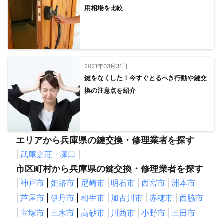
用相場を比較
2021年03月31日
鍵をなくした！今すぐとるべき行動や鍵交
換の注意点を紹介
エリアから兵庫県の鍵交換・修理業者を探す
|
武庫之荘・塚口
|
市区町村から兵庫県の鍵交換・修理業者を探す
|
神戸市
|
姫路市
|
尼崎市
|
明石市
|
西宮市
|
洲本市
|
芦屋市
|
伊丹市
|
相生市
|
加古川市
|
赤穂市
|
西脇市
|
宝塚市
|
三木市
|
高砂市
|
川西市
|
小野市
|
三田市