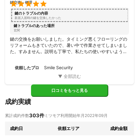

鍵交換・修理
鍵のトラブルの内容
新居入居時の鍵を交換したかった
鍵トラブルのあった場所
玄関
鍵の交換をお願いしました。タイミング悪くフローリングの
リフォームもきていたので、暑い中で作業させてしまいまし
た。すみません。説明も丁寧で、私たちの使いやすいように
工夫もしてくださいました。また依頼したいですし、友達に
もおすすめしたいです！ありがとうございました。
Smile Security
依頼したプロ
口コミをもっと見る
成約実績
303
件
累計成約件数
ミツモア利用開始年月
2022年09月
成約日
依頼エリア
成約金額