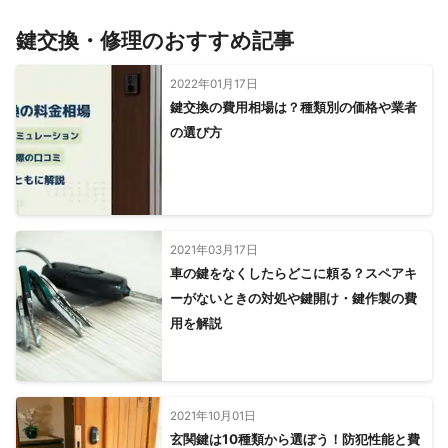
朝来市
相生市
宍粟市
淡路市
養父市
南あわじ市
鍵交換・修理のおすすめ記事
赤穂市
上郡町
佐用町
【
滋賀県
】
2022年01月17日
草津市
大津市
栗東市
野洲市
守山市
湖南市
鍵交換の費用相場は？種類別の価格や業者
竜王町
彦根市
近江八幡市
甲賀市
日野町
高島市
の選び方
東近江市
豊郷町
愛荘町
甲良町
2021年03月17日
車の鍵をなくしたらどこに頼る？スペアキ
ーがないときの対処や鍵開け・鍵作製の費
用を解説
2021年10月01日
玄関鍵は10種類から選ぼう！防犯性能と費