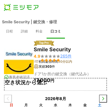
Smile Security | 鍵交換・修理
日程
詳細
料金
口コミ
Smile Security
265
件
4.9


初回返信時間
30分以内
実績
303
件
ドア1か所の鍵交換（鍵代込み）
事業者確認済
17,000
円
空き状況から選ぶ
2026年8月
日
月
火
水
木
金
土