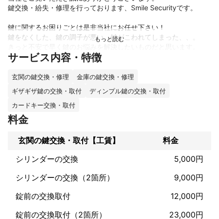
鍵交換・紛失・修理を行っております、Smile Securityです。

鍵に関するお困りごとは是非当社にお任せ下さい！

鍵をなくした、鍵の調子が悪い、鍵がこわれてしまった、、。

きっと不安で早く鍵のお悩みを解決したいものだと思います。

サービス内容・特徴
「いきなりのトラブルでどうして良いのか分からない」

「今後どの様なトラブルが考えられるのか聞いておきたい」

玄関の鍵交換・修理
金庫の鍵交換・修理
色々な事があると思いますが分からない事は何でも聞いて下さ
ギザギザ鍵の交換・取付
ディンプル鍵の交換・取付
い！

深夜料金なしですので、昼間が忙しい方もお気軽にお問い合わせ
カードキー交換・取付
いただけます。

料金
また施工には非喫煙者が伺いますので、小さいお子様がいらっし
玄関の鍵交換・取付【工賃】
料金
ゃる方も安心してご依頼下さい！

シリンダーの交換
5,000円
これまでの実績
シリンダーの交換（2箇所）
9,000円
経験年数8年

錠前の交換取付
12,000円
アピールポイント
錠前の交換取付（2箇所）
23,000円
ミツモアからご依頼いただいた方には高評価をいただいておりま