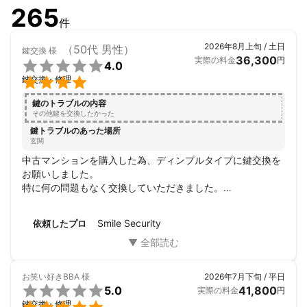
265
件
2026年8月上旬 / 土日
（50代 男性）
鍵交換
様
36,300
実際の料金
円

4.0

鍵交換・修理
鍵のトラブルの内容
その他鍵を交換したかった
鍵トラブルのあった場所
玄関
中古マンションを購入した為、ディンプルタイプに鍵交換を
お願いしました。

特に何の問題もなく交換していただきました。

ただ、最初の金額提示は13000円で最安値でしたが、最終的
には36300円でした。

Smile Security
依頼したプロ
仕組みが良くわかりません。
お笑い好きBBA
様
2026年7月下旬 / 平日

5.0
41,800
実際の料金
円
鍵交換・修理