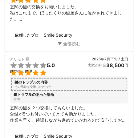

玄関の鍵の交換をお願いしました。

私はこれまで、ぼったくりの鍵屋さんに泣かされてきまし
た。

ミツモアさんを使ったのは初めてで、今までの経験から不安
もあったのですが、Smile Securityさんは、お見積もりの段
Smile Security
依頼したプロ
階からかなり丁寧にご対応頂けました。

そしてこれまで他社でお願いしていた金額よりもかなりお安
くして頂けました。

「一番安価な方法でお願いしたい」という旨をお見積りの段
アリモト
様
2026年7月下旬 / 土日
階から、お伝えしても良いのかどうか迷いましたが、その気

5.0
38,500
実際の料金
円
持ちを汲んで頂き、気持ちよくお話し頂けました。


鍵交換・修理
「〇〇はしないくても良い」と「〇〇はした方が良い」とこ
ちらが「安価でお願いしたい」という希望に沿ってお見積も
鍵のトラブルの内容
りを出してくださいました。

その他鍵を交換したかった
ユーザーとしては「値段が高くなったらどうしよう」という
鍵トラブルのあった場所
気持ちがあるため、最初からやるべき事、やらなくても良い
玄関
事をはっきりお伝え頂けるのは、本当に助かりました。

玄関の鍵を２つ交換してもらいました。

元芸人さんということもあって、お話しはお上手な方でし
合鍵が5つも付いていてとても助かりました。

た。

作業も早く、確認しながら進めていかれるので安心してお任
そういったことより何より、作業をして頂く前に、透明で分
せできました。

かりやすい見積もりを出して頂けたことは本当に良かったで
信頼できる業者さんだと思います。
すし、Smile Securityさんにお願いして良かったと思いまし
Smile Security
依頼したプロ