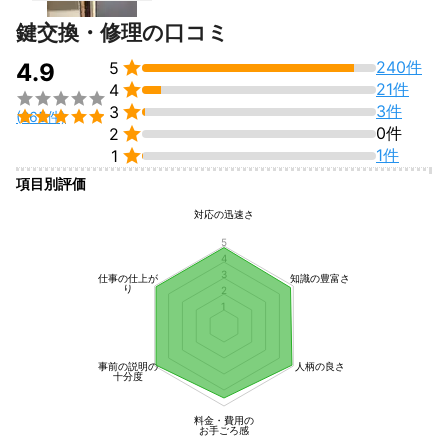
鍵交換・修理の口コミ

240件
4.9
5

21件
4


3件
3

(265件)

0件
2

1件
1
項目別評価
対応の迅速さ
5
4
3
仕事の仕上が
知識の豊富さ
り
2
1
事前の説明の
人柄の良さ
十分度
料金・費用の
お手ごろ感