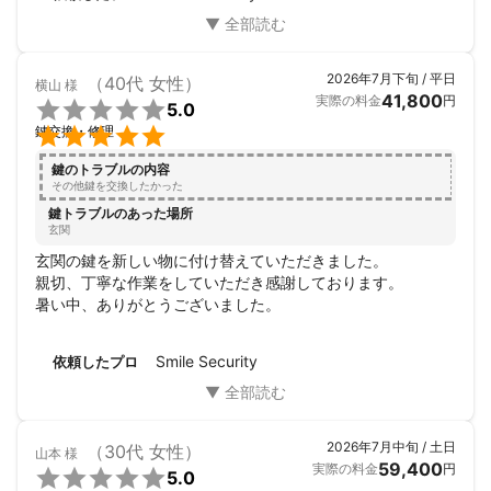
た。

また何かあればどうぞよろしくお願いしますね。
2026年7月下旬 / 平日
（40代 女性）
横山
様
41,800
実際の料金
円

5.0

鍵交換・修理
鍵のトラブルの内容
その他鍵を交換したかった
鍵トラブルのあった場所
玄関
玄関の鍵を新しい物に付け替えていただきました。

親切、丁寧な作業をしていただき感謝しております。

暑い中、ありがとうございました。
Smile Security
依頼したプロ
2026年7月中旬 / 土日
（30代 女性）
山本
様
59,400
実際の料金
円

5.0