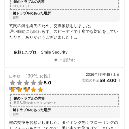
鍵のトラブルの内容
鍵を失くした
鍵トラブルのあった場所
玄関
玄関の鍵を紛失のため、交換依頼をしました。

遅い時間にも関わらず、スピーディで丁寧でな対応をしてい
ただき、ありがとうございました！

次回もし何かあったら、迷わずsmileさんにお願いしたいと思
います！
Smile Security
依頼したプロ
2026年7月中旬 / 土日
（30代 女性）
山本
様
59,400
実際の料金
円

5.0

鍵交換・修理
鍵のトラブルの内容
新居入居時の鍵を交換したかった
鍵トラブルのあった場所
玄関
鍵の交換をお願いしました。タイミング悪くフローリングの
リフォームもきていたので、暑い中で作業させてしまいまし