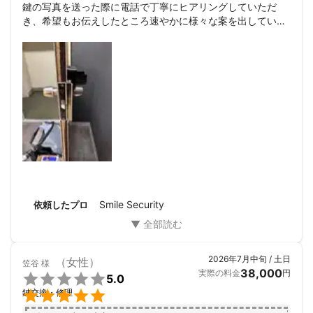
鍵の写真を送った際に電話で丁寧にヒアリングしていただ
き、希望もお伝えしたところ速やかに様々な案を出していた
だきました。

古い建物 ドアにも関わらず様々な対応をしていただきまし
た。

元芸人さんということですごく機転も効いて素晴らししかっ
たです。

ちなみに芸人時代の話で同期ということが判明し、昔話をさ
せていただきまして懐かしくなりました。

本当にありがとうございます。
Smile Security
依頼したプロ
2026年7月中旬 / 土日
（女性）
笠谷
様
38,000
実際の料金
円

5.0

鍵交換・修理