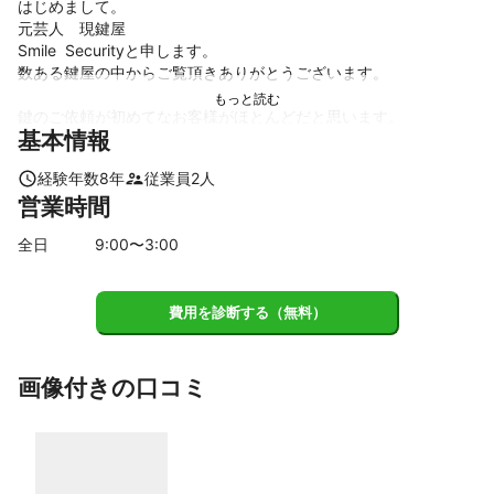
はじめまして。

元芸人　現鍵屋

Smile  Securityと申します。

数ある鍵屋の中からご覧頂きありがとうございます。

鍵のご依頼が初めてなお客様がほとんどだと思います。

基本情報
安心してサービスをご利用頂けますように作業前にしっかりと説
明する事を心がけております。

経験年数
8
年
従業員
2
人
営業時間
いきなりのトラブルでどうして良いのか分からない。

今後どの様なトラブルが考えれのか聞いておきたい‼︎

全日
9
:00〜
3
:00
色々な事があると思いますが

現場で良い提案が出来る様に打ち合わせを大事にさせて頂いてお
ります！

費用を診断する（無料）
私が会社員の時に働いていた経験、知識をフル活用で対応致しま
す。

画像付きの口コミ
まだまだ、登録も間も無く口コミも少ないですが全力で対応致し
ます。

※交換に関しましては1年保証をお付けしております。

保証期間中に何かありましたらご相談下さい🙇
