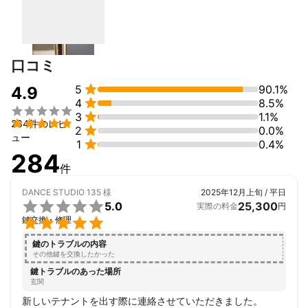
緊急の場合は当日での対応も行っておりますので1度ご相談下さい
宜しくお願い致します。
これまでの実績
口コミ
経験年数8年


5
90.1%
4.9
アピールポイント

4
8.5%


3
1.1%

284件のレビ

2
0.0%
ュー

1
0.4%
284
件
DANCE STUDIO 135
様
2025年12月上旬 / 平日

5.0
25,300
実際の料金
円

鍵交換・修理
鍵のトラブルの内容
その他鍵を交換したかった
鍵トラブルのあった場所
玄関
新しいテナントを出す際に連絡させていただきました。
