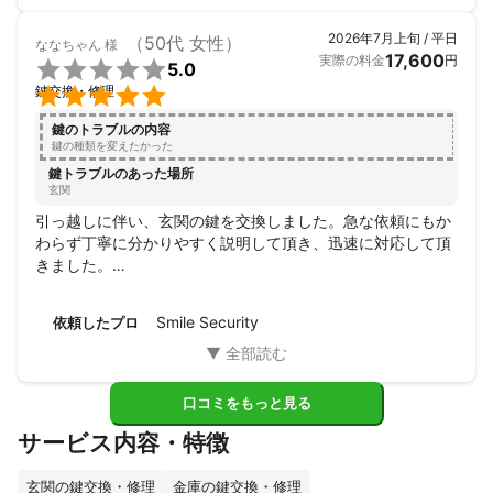
2026年7月上旬 / 平日
（50代 女性）
ななちゃん
様
17,600
実際の料金
円

5.0

鍵交換・修理
鍵のトラブルの内容
鍵の種類を変えたかった
鍵トラブルのあった場所
玄関
引っ越しに伴い、玄関の鍵を交換しました。急な依頼にもか
わらず丁寧に分かりやすく説明して頂き、迅速に対応して頂
きました。

本当に安心しておまかせ出来ました。

また何かあればお願いしたいと思います。
Smile Security
依頼したプロ
口コミをもっと見る
サービス内容・特徴
玄関の鍵交換・修理
金庫の鍵交換・修理