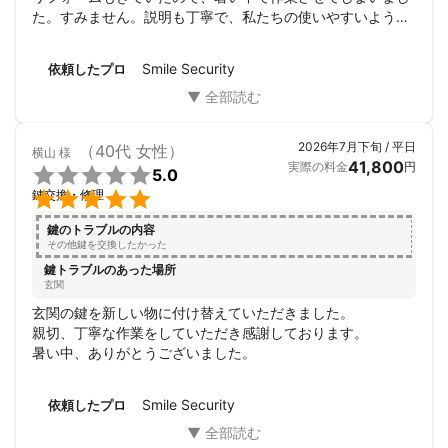
た。すみません。説明も丁寧で、私たちの使いやすいように
工夫もしてくださいました。また依頼したいですし、友達に
もおすすめしたいです！ありがとうございました。
Smile Security
依頼したプロ
2026年7月下旬 / 平日
（40代 女性）
横山
様
41,800
実際の料金
円

5.0

鍵交換・修理
鍵のトラブルの内容
その他鍵を交換したかった
鍵トラブルのあった場所
玄関
玄関の鍵を新しい物に付け替えていただきました。

親切、丁寧な作業をしていただき感謝しております。

暑い中、ありがとうございました。
Smile Security
依頼したプロ