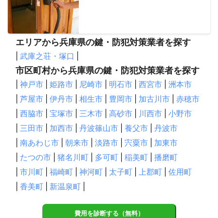
エリアから兵庫県の鍵・防犯対策業者を探す
|
武庫之荘・塚口
|
市区町村から兵庫県の鍵・防犯対策業者を探す
|
神戸市
|
姫路市
|
尼崎市
|
明石市
|
西宮市
|
洲本市
|
芦屋市
|
伊丹市
|
相生市
|
豊岡市
|
加古川市
|
赤穂市
|
西脇市
|
宝塚市
|
三木市
|
高砂市
|
川西市
|
小野市
|
三田市
|
加西市
|
丹波篠山市
|
養父市
|
丹波市
|
南あわじ市
|
朝来市
|
淡路市
|
宍粟市
|
加東市
|
たつの市
|
猪名川町
|
多可町
|
稲美町
|
播磨町
|
市川町
|
福崎町
|
神河町
|
太子町
|
上郡町
|
佐用町
|
香美町
|
新温泉町
|
費用を診断する（無料）