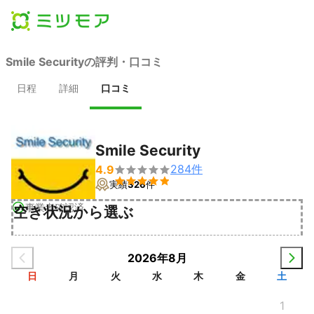
Smile Securityの評判・口コミ
日程
詳細
口コミ
Smile Security
284
件
4.9


実績
326
件
事業者確認済
空き状況から選ぶ
2026年8月
日
月
火
水
木
金
土
1