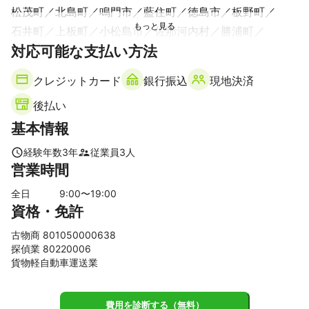
松茂町
北島町
鳴門市
藍住町
徳島市
板野町
石井町
上板町
小松島市
佐那河内村
勝浦町
対応可能な支払い方法
阿波市
阿南市
神山町
吉野川市
上勝町
美波町
美馬市
那賀町
クレジットカード
銀行振込
現地決済
【
兵庫県
】
後払い
南あわじ市
洲本市
淡路市
基本情報
経験年数
3
年
従業員
3
人
営業時間
全日
9
:00〜
19
:00
資格・免許
古物商 801050000638
探偵業 80220006
貨物軽自動車運送業
費用を診断する（無料）