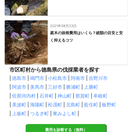
2021年08月23日
庭木の抜根費用はいくら？総額の目安と安
く抑えるコツ
市区町村から徳島県の伐採業者を探す
|
徳島市
|
鳴門市
|
小松島市
|
阿南市
|
吉野川市
|
阿波市
|
美馬市
|
三好市
|
勝浦町
|
上勝町
|
佐那河内村
|
石井町
|
神山町
|
那賀町
|
牟岐町
|
美波町
|
海陽町
|
松茂町
|
北島町
|
藍住町
|
板野町
|
上板町
|
つるぎ町
|
東みよし町
|
費用を診断する（無料）