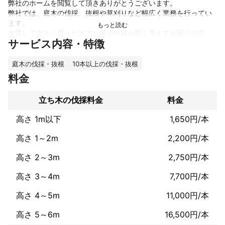
弊社のホームを閲覧して頂きありがとうございます。

弊社では、庭木の伐採、抜根や草刈りなど幅広く業務を行ってい
ます。

放置して大きく育った木でお家の外観が悪く見えてお困りの方
サービス内容・特徴
や、せっかくのお庭が雑草でお庭の景色が楽しめないとお悩みの
方は、是非Smilelifeにお問い合わせください。

また、少量の草抜き、草刈りや敷地から出でいる木の枝などの剪
庭木の伐採・抜根
10本以上の伐採・抜根
定もお気軽にご相談ください。

料金
アピールポイント
立ち木の伐採料金
料金
遺品整理士の資格を取得しております。

一般社団法人遺品整理士認定協会

高さ 1m以下
1,650円/本
認定　第　IS２６６０４号

高さ 1～2m
2,200円/本
≪家族の想いを大切に≫
高さ 2～3m
2,750円/本
高さ 3～4m
7,700円/本
高さ 4～5m
11,000円/本
高さ 5～6m
16,500円/本