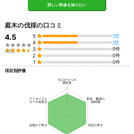
詳しい料金を知りたい
庭木の伐採の口コミ

1件
4.5
5

1件
4


0件
3

(2件)

0件
2

0件
1
項目別評価
仕上がりへの
満足度
5
4
3
アフターフォ
料金・費用の
ローの充実さ
納得感
2
1
説明の丁寧さ
対応の早さ