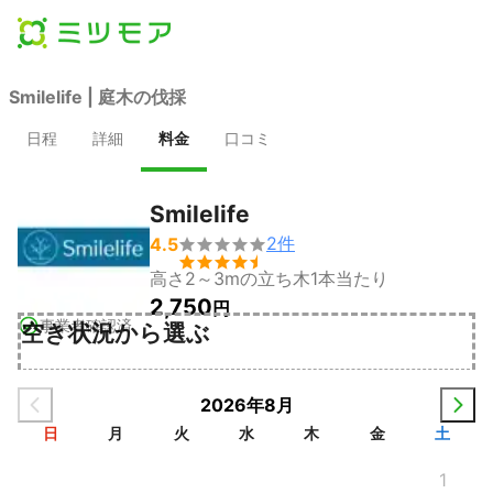
Smilelife | 庭木の伐採
日程
詳細
料金
口コミ
Smilelife
2
件
4.5


高さ2～3mの立ち木1本当たり
2,750
円
事業者確認済
空き状況から選ぶ
2026年8月
日
月
火
水
木
金
土
1