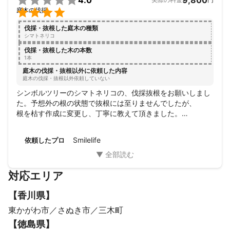

4.0
9,800

庭木の伐採
伐採・抜根した庭木の種類
シマトネリコ
伐採・抜根した木の本数
1本
庭木の伐採・抜根以外に依頼した内容
庭木の伐採・抜根以外依頼していない
シンボルツリーのシマトネリコの、伐採抜根をお願いしまし
た。予想外の根の状態で抜根には至りませんでしたが、

根を枯す作成に変更し、丁寧に教えて頂きました。

長時間の作業になってしまいましたが、

後片付け等もキレイにして下さいました。

Smilelife
依頼したプロ
また、何かあれば相談させていただきたいです。
対応エリア
【
香川県
】
東かがわ市
さぬき市
三木町
【
徳島県
】