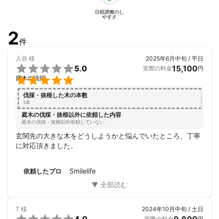
日程調整のし
やすさ
2
件
入谷
様
2025年6月中旬 / 平日

5.0
15,100
実際の料金
円

庭木の伐採
伐採・抜根した木の本数
1本
庭木の伐採・抜根以外に依頼した内容
庭木の伐採・抜根以外依頼していない
玄関先の大きな木をどうしようかと悩んでいたところ、丁寧
に対応頂きました。
Smilelife
依頼したプロ
T
様
2024年10月中旬 / 土日
実際の料金
円