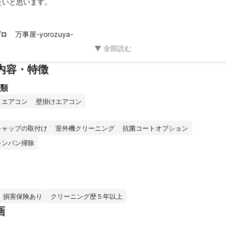
たいと思います。
万事屋-yorozuya-
プロ
内容・特徴
類
きエアコン
壁掛けエアコン
キャップの取付け
室外機クリーニング
抗菌コートオプション
レンパン掃除
損害保険あり
クリーニング歴５年以上
画