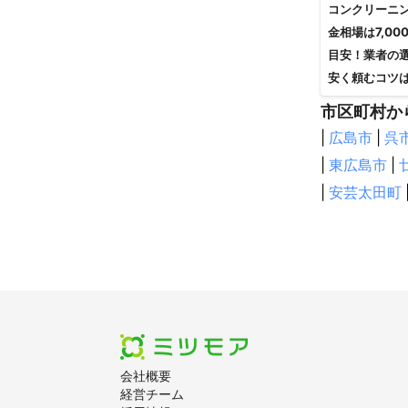
コンクリーニ
金相場は7,00
目安！業者の
安く頼むコツ
市区町村か
|
広島市
|
呉
|
東広島市
|
|
安芸太田町
会社概要
経営チーム