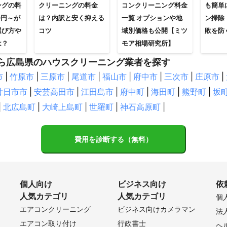
ングの料
クリーニングの料金
コンクリーニング料金
も簡単
0円～が
は？内訳と安く抑える
一覧 オプションや地
ン掃除
選び方や
コツ
域別価格も公開【ミツ
敗を防
は？
モア相場研究所】
ら広島県のハウスクリーニング業者を探す
市
|
竹原市
|
三原市
|
尾道市
|
福山市
|
府中市
|
三次市
|
庄原市
|
廿日市市
|
安芸高田市
|
江田島市
|
府中町
|
海田町
|
熊野町
|
坂
|
北広島町
|
大崎上島町
|
世羅町
|
神石高原町
|
費用を診断する（無料）
個人向け
ビジネス向け
依
人気カテゴリ
人気カテゴリ
個
エアコンクリーニング
ビジネス向けカメラマン
法
エアコン取り付け
行政書士
ヘ