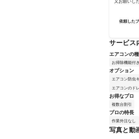
又お願いし
依頼した
サービス
エアコンの種
お掃除機能付
オプション
エアコン防虫
エアコンのド
お得なプロ
複数台割引
プロの特長
作業外注なし
写真と動