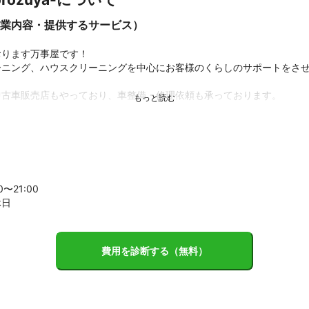
業内容・提供するサービス）
ります万事屋です！

ーニング、ハウスクリーニングを中心にお客様のくらしのサポートをさ
古車販売店もやっており、車整備・修理依頼も承っております。

わらず誰にでもわかりやすい説明で、お客様のニーズに合わせた最適な
す。

00〜
21
:00
ットよりお問い合わせが可能となっております。

休日
ありましたら、遠慮なくご相談ください。
費用を診断する（無料）