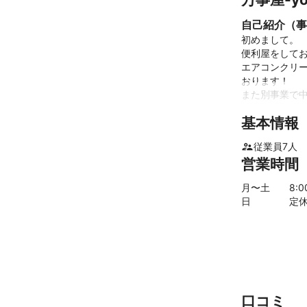
自己紹介（事
初めまして。

便利屋をしてお
エアコンクリ
おります！

また別事業で中
基本情報
 幅広い仕事に対応可能ですので、何かお困りごとがある際はぜひ一度ご相談ください。

従業員
7
人
前提知識に関
営業時間
と思っておりま
月〜土
8
:
ミツモアのチャ
日
定
ご不明点など
口コミ