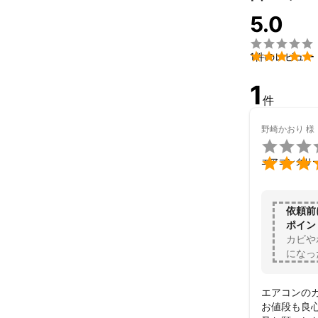
5.0


1件のレビュー
1
件
野崎かおり
様


エアコンクリ
依頼前
ポイン
カビや
になっ
エアコンの
お値段も良