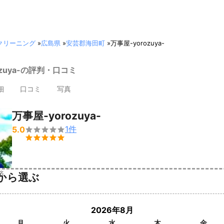
クリーニング
»
広島県
»
安芸郡海田町
»
万事屋-yorozuya-
ozuya-の評判・口コミ
細
口コミ
写真
万事屋-yorozuya-
1
件
5.0


済
から選ぶ
2026年8月
月
火
水
木
金