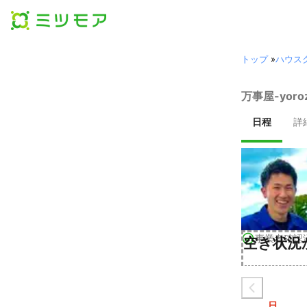
トップ
»
ハウス
万事屋-yor
日程
詳
事業者確認
空き状況
日