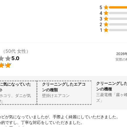

5

4

3

2

1
（50代 女性）
2026

5.0
実際の

ーニング
クリーニングし
に気になっていた
クリーニングしたエアコ
ンの機種
ト
ンの種類
三菱電機「霧ヶ
ホコリ、ダニが気
壁掛けエアコン
ズ」
た
カビが気になっていましたが、手際よく綺麗にしていただきました。

心的ですし、丁寧な対応をしていただきました。
