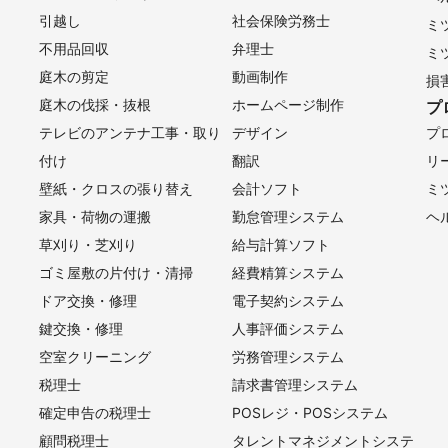
引越し
社会保険労務士
ミ
不用品回収
弁理士
ミ
庭木の剪定
動画制作
損
庭木の伐採・抜根
ホームページ制作
プ
テレビのアンテナ工事・取り
デザイン
プ
付け
翻訳
リ
壁紙・クロスの張り替え
会計ソフト
ミ
家具・荷物の運搬
勤怠管理システム
ヘ
草刈り・芝刈り
給与計算ソフト
ゴミ屋敷の片付け・清掃
経費精算システム
ドア交換・修理
電子契約システム
鍵交換・修理
人事評価システム
空室クリーニング
労務管理システム
税理士
請求書管理システム
確定申告の税理士
POSレジ・POSシステム
顧問税理士
タレントマネジメントシステ