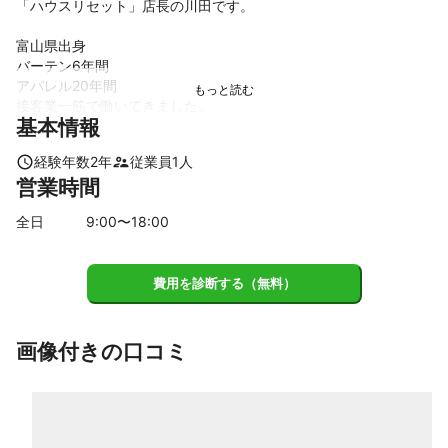
「ハウスリセット」店長の川田です。

富山県出身

バーテン6年間

アパレル20年間

接客業一筋で働いてきました。

基本情報
お客様との時間を大切に、作業だけではなく

経験年数
2
年
従業員
1
人
会話も楽しんでもらいたいと思います。

営業時間
趣味は　洋服・家具・家電　お洒落な物は

全日
9
:00〜
18
:00
大好物です！

母親の介護がきっかけとなり

費用を診断する（無料）
ハウスクリーニングと家事代行業を始めました。

「キレイを笑顔に」を理念におき、富山県を

中心に活動しております。

画像付きの口コミ
実家の母の介護で行ったり来たりとバタバタ

としていますが、妻と3歳の娘の笑顔に毎日

楽しく過ごしています。
