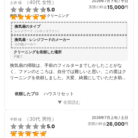
2026年7月下旬 / 平日
（40代 女性）
土井
様
15,000
実際の料金
円

5.0
1⃣ 天然植物エコ洗剤「えがおの力」を中心に


換気扇・レンジフードクリーニング
使用しています

換気扇のタイプ
▶お子様・アレルギーのある方でも安心

レンジフード（シロッコファン）
2⃣お子様 ペットも同室OK

換気扇・レンジフードのメーカー
その他メーカー
▶作業中、お部屋にいても大丈夫ですよ！

私も娘を持つパパですし、動物好きですので

クリーニングを依頼した場所
戸建て
ご安心してご依頼ください。

換気扇の掃除は、手前のフィルターまでしかしたことがな
3⃣ 親切・丁寧な接客

く、ファンのところは、自分では難しいと思い、この度はク
▶サービス業26年の経験を活かして、お客様

リーニングを依頼しました。大変、綺麗にしていただき助か
目線で作業いたします。

りました。また、換気扇の掃除をするアドバイスもいただ
き、今後に活かしてみようと思いました。ありがとうござい
ハウスリセット
依頼したプロ
▶▶▶お客様の心・気持ちもキレイに！▶▶▶

ました。
4⃣定額料金制

▶汚れ具合による追加料金はございません

2026年7月上旬 / 土日
（30代 男性）
平野
様
26,000
実際の料金
円

5.0
5⃣ 有資格者

▶NPO法人日本ハウスクリーニング協会で認定


エアコンクリーニング