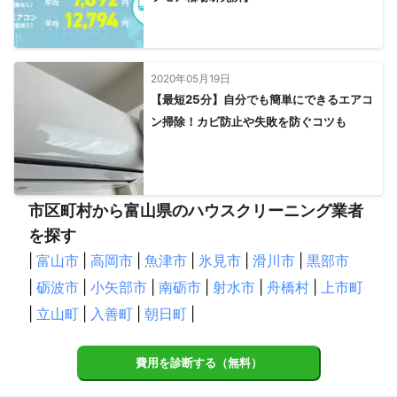
2020年05月19日
【最短25分】自分でも簡単にできるエアコ
ン掃除！カビ防止や失敗を防ぐコツも
市区町村から富山県のハウスクリーニング業者
を探す
|
富山市
|
高岡市
|
魚津市
|
氷見市
|
滑川市
|
黒部市
|
砺波市
|
小矢部市
|
南砺市
|
射水市
|
舟橋村
|
上市町
|
立山町
|
入善町
|
朝日町
|
費用を診断する（無料）