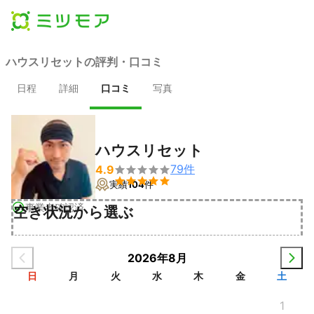
ハウスリセットの評判・口コミ
日程
詳細
口コミ
写真
ハウスリセット
79
件
4.9


実績
104
件
事業者確認済
空き状況から選ぶ
2026年8月
日
月
火
水
木
金
土
1