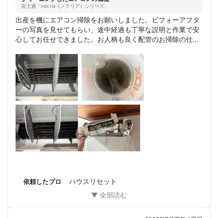
お安くない金額をちょうだいする分

富士通「nocria（ノクリア）シリーズ」
キレイが笑顔を生むように、まごころを

出産を機にエアコン掃除をお願いしました。ビフォーアフタ
込めた作業を心掛けております！
ーの写真を見せてもらい、途中経過も丁寧な説明と作業で安
これまでの実績
心してお任せできました。お人柄も良く配管のお掃除の仕方
保育園

なども教えていただきありがとうございました。洗浄剤も子
福祉施設

供やペットに安心して使えるものを使用されていました。ま
病院

たお願いしたいと思います。ありがとうございました！
公民館

マッサージ店

整体院

ヨガスクール

コンビニ

飲食店

個人宅

でのハウスクリーニング・エアコンクリーニング・家事代行
アピールポイント
┏━━━━━━━━━━━━━━┓　　　

　　　　キレイを笑顔に！

ハウスリセット
依頼したプロ
┗━━━━━━━━━━━━━━┛

★☆★当店の安心★☆★
