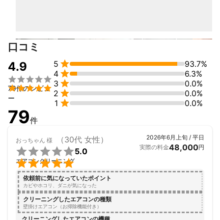
最近、娘が「お掃除マン～、参上！」と

大きな声でクイックルワイパーを振り回し

家中を走り回ってます　笑　

口コミ
私は「豊かさ」とは家の中で生まれるもの

家族との時間や家族の笑顔、その「時」が


5
93.7%
4.9
本当の「豊かさ」だと考えます。


4
6.3%


3
0.0%
クリーニングを通して、「時間」と「笑顔」を


79件のレビュ

2
0.0%
提供することをお約束いたします。

ー

1
0.0%
79
・NPOハウスクリーニング協会

件
・一般社団法人エアコンクリーニング協会

にも加盟しており、日々技術・知識の習得に

2026年6月上旬 / 平日
（30代 女性）
おっちゃん
様
励んでおります。

48,000
実際の料金
円

5.0

エアコンクリーニング
┏━━━━━━━━━━━━━━━━┓

依頼前に気になっていたポイント
　　　　　　　　想い

カビやホコリ、ダニが気になった
┗━━━━━━━━━━━━━━━━┛

クリーニングしたエアコンの種類
壁掛けエアコン（お掃除機能付き）
他社様と比べて少しお時間をいただく分

クリーニングしたエアコンの機種