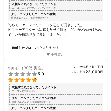
を受けたハウスクリーニング士が資格証明書を

依頼前に気になっていたポイント
携行しお伺いいたします。

エアコンのメンテナンスを行いたかった
クリーニングしたエアコンの種類
家事代行アドバイザーの資格も保有しております。

壁掛けエアコン（お掃除機能付き）
初めてエアコンクリーニングをして頂きました。

6⃣ 迅速な対応

ビフォーアフターの写真を見せて頂き、どこがどれだけ汚れ
▶お返事から作業日確定までのスピード感

ていたか確認できて満足しました。

を意識しています。

自宅での清掃の仕方、使用する道具なども教えて頂けてあり
がたかったです。

7⃣経験

ハウスリセット
依頼したプロ
とても丁寧な仕事ぶりを見て、またお願いしたいと思いま
▶保育園、福祉施設依頼も受けてきた経験が

す。
ありますので安心してご依頼ください。

2026年6月上旬 / 平日
（30代 男性）
早川
様
┏━━━━━━━━━━━━━━━━┓

23,000
実際の料金
円

5.0
　　　使用している洗剤に関して


エアコンクリーニング
┗━━━━━━━━━━━━━━━━┛

依頼前に気になっていたポイント
私が使用する洗剤は

エアコンの効きが悪い
「人」にも「素材」にも優しい

クリーニングしたエアコンの種類
天然植物エコ洗剤

壁掛けエアコン（お掃除機能付き）
「えがおの力」を中心としています。

クリーニングしたエアコンの機種