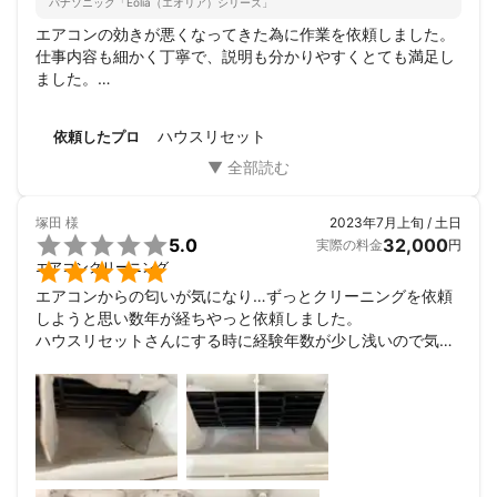
パナソニック「Eolia（エオリア）シリーズ」
付け置き用洗剤は食品工業用洗剤を

エアコンの効きが悪くなってきた為に作業を依頼しました。

使用していますのでご安心下さい。

仕事内容も細かく丁寧で、説明も分かりやすくとても満足し
ました。

しつこい水アカ等の汚れに効果的な

人間性も素晴らしく、とても喋りやすく手を動かしながらで
酸性洗剤は「クエン酸」主成分のものを使用。

もプライベートな話もお付き合いしてくださいました。

ハウスリセット
依頼したプロ
次回もお掃除頼みたいと思います。

リピ率100%です！！
┏━━━━━━━━━━━━━━━━┓

　　　　ご質問や気になること、

　なんでもお気軽にご連絡ください！

塚田
様
2023年7月上旬 / 土日
┗━━━━━━━━━━━━━━━━┛


5.0
32,000
実際の料金
円

エアコンクリーニング
最後までご覧いただき、有難うございます。

エアコンからの匂いが気になり…ずっとクリーニングを依頼
しようと思い数年が経ちやっと依頼しました。

ハウスリセットさんにする時に経験年数が少し浅いので気に
なりました。だけど口コミやお見積り内容を見てここに決め
ました。ハウスリセットさんにして大正解！お仕事は丁寧で
色々な状況説明も細かく、今後の対応も説明して頂き、助か
りました。人柄も良く話しやすくとても良かったです。

次回もまた頼む予定です。