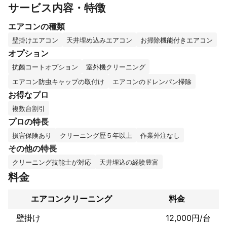
サービス内容・特徴
富山県出身

エアコンの種類
バーテン6年間

アパレル20年間

壁掛けエアコン
天井埋め込みエアコン
お掃除機能付きエアコン
接客業一筋で働いてきました。

オプション
抗菌コートオプション
室外機クリーニング
お客様との時間を大切に、作業だけではなく

会話も楽しんでもらいたいと思います。

エアコン防虫キャップの取付け
エアコンのドレンパン掃除
お得なプロ
趣味は　洋服・家具・家電　お洒落な物は

大好物です！

複数台割引
プロの特長
母親の介護がきっかけとなり

損害保険あり
クリーニング歴５年以上
作業外注なし
ハウスクリーニング業を始めました。

その他の特長
「キレイを笑顔に」を理念におき

クリーニング技能士が対応
天井埋込の経験豊富
エアコンを綺麗にしてお客様を笑顔にできるよう

料金
富山県を中心に活動しております。

エアコンクリーニング
料金
実家の母の介護で行ったり来たりとバタバタ

としていますが、妻と3歳の娘の笑顔に毎日

壁掛け
12,000円/台
楽しく過ごしています。
