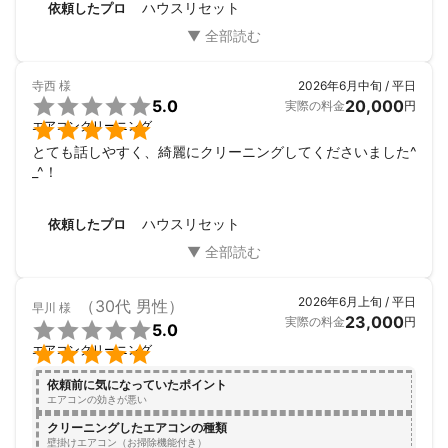
「えがおの力」を中心としています。

ハウスリセット
依頼したプロ
とても丁寧な仕事ぶりを見て、またお願いしたいと思いま
す。
天然植物エコ洗剤は腐食・塗装ダメージを

防ぎますが強い洗剤に比べて

つけ置きする時間が必要になります。

寺西
様
2026年6月中旬 / 平日

5.0
20,000
実際の料金
円
時間をかければ、汚れを浮かし分解する事


エアコンクリーニング
ができます。

とても話しやすく、綺麗にクリーニングしてくださいました^
_^！
分解した汚れは高圧洗浄ですすぎます。

その際、ユーカリの天然精油を配合した洗浄水

で仕上げを行います。

ハウスリセット
依頼したプロ
ユーカリのフィトンチッド効果により、エアコン

内部の消臭抗菌が得られます。

2026年6月上旬 / 平日
（30代 男性）
早川
様
23,000
実際の料金
円

5.0
┏━━━━━━━━━━━━━━━┓


エアコンクリーニング
　　　　オプションについて

┗━━━━━━━━━━━━━━━┛

依頼前に気になっていたポイント
エアコンの効きが悪い
※エアコンクリーニングをご予約いただいた

クリーニングしたエアコンの種類
方の限定価格！！！

壁掛けエアコン（お掃除機能付き）