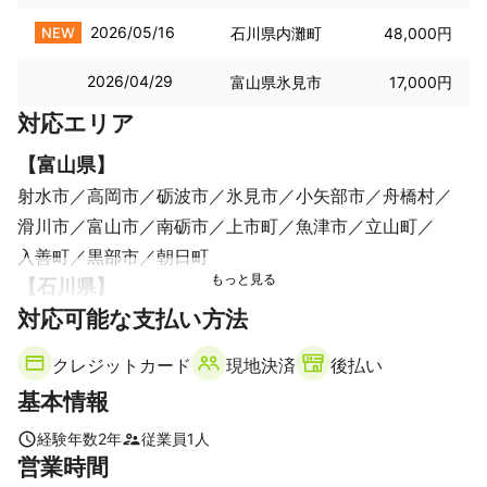
2026/05/16
NEW
石川県内灘町
48,000円
2026/04/29
富山県氷見市
17,000円
対応エリア
【
富山県
】
射水市
高岡市
砺波市
氷見市
小矢部市
舟橋村
滑川市
富山市
南砺市
上市町
魚津市
立山町
入善町
黒部市
朝日町
【
石川県
】
対応可能な支払い方法
宝達志水町
津幡町
かほく市
羽咋市
中能登町
内灘町
七尾市
金沢市
志賀町
野々市市
能美市
クレジットカード
現地決済
後払い
白山市
穴水町
小松市
能登町
川北町
基本情報
経験年数
2
年
従業員
1
人
営業時間