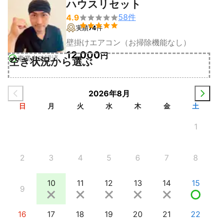
ハウスリセット
58
件
4.9


実績
74
件
壁掛けエアコン（お掃除機能なし）
12,000
円
事業者確認済
空き状況から選ぶ
2026年8月
日
月
火
水
木
金
土
1
2
3
4
5
6
7
8
10
11
12
13
14
15
9
16
17
18
19
20
21
22