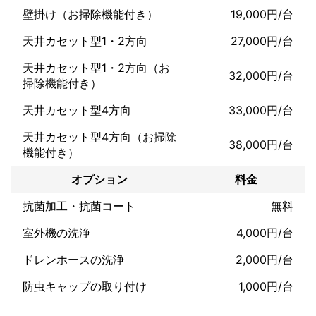
壁掛け（お掃除機能付き）
19,000円/台
最近、娘が「お掃除マン～、参上！」と

大きな声でクイックルワイパーを振り回し

天井カセット型1・2方向
27,000円/台
家中を走り回ってます　笑　

天井カセット型1・2方向（お
私は「豊かさ」とは家の中で生まれるもの

32,000円/台
掃除機能付き）
家族との時間や家族の笑顔、その「時」が

本当の「豊かさ」だと考えます。

天井カセット型4方向
33,000円/台
クリーニングを通して、「時間」と「笑顔」を

天井カセット型4方向（お掃除
38,000円/台
提供することをお約束いたします。

機能付き）
・NPOハウスクリーニング協会

オプション
料金
・一般社団法人エアコンクリーニング協会

にも加盟しており、日々技術・知識の習得に

抗菌加工・抗菌コート
無料
励んでおります。

室外機の洗浄
4,000円/台
┏━━━━━━━━━━━━━━━┓

ドレンホースの洗浄
2,000円/台
　　　　　　　 想い

防虫キャップの取り付け
1,000円/台
┗━━━━━━━━━━━━━━━┛

他社様と比べて少しお時間をいただく分
