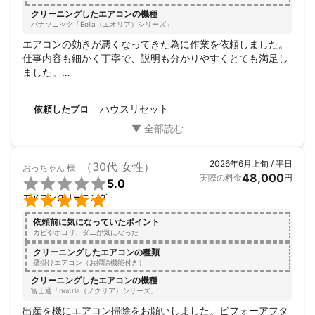
クリーニングしたエアコンの機種
▶浴室クリーニング

パナソニック「Eolia（エオリア）シリーズ」
通常16,000➡15,000円

エアコンの効きが悪くなってきた為に作業を依頼しました。

仕事内容も細かく丁寧で、説明も分かりやすくとても満足し
▶レンジフードクリーニング

ました。

通常14,000➡13,000円

人間性も素晴らしく、とても喋りやすく手を動かしながらで
もプライベートな話もお付き合いしてくださいました。

▶トイレクリーニング

ハウスリセット
依頼したプロ
次回もお掃除頼みたいと思います。

通常10,000➡9,000円

リピ率100%です！！
▶キッチンクリーニング

通常17,000➡16,000円

2026年6月上旬 / 平日
（30代 女性）
おっちゃん
様
48,000
実際の料金
円

5.0
※ご希望の方はご予約時にメッセージ


エアコンクリーニング
でお伝えください。

依頼前に気になっていたポイント
カビやホコリ、ダニが気になった
▼▼▼▼▼▼▼作業の流れ▼▼▼▼▼▼▼

クリーニングしたエアコンの種類
壁掛けエアコン（お掃除機能付き）
1⃣ 動作確認

クリーニングしたエアコンの機種
　まずは不具合や汚れをチェック！

富士通「nocria（ノクリア）シリーズ」
　気になる事などをご相談下さい。

出産を機にエアコン掃除をお願いしました。ビフォーアフタ