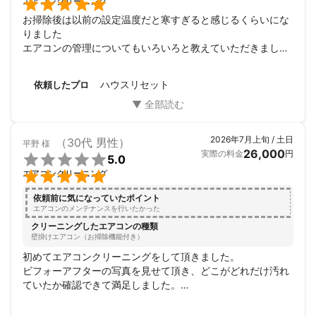

エアコンクリーニング
お掃除後は以前の設定温度だと寒すぎると感じるくらいにな
5⃣ 有資格者

りました

▶NPO法人日本ハウスクリーニング協会で認定

エアコンの管理についてもいろいろと教えていただきました

を受けたハウスクリーニング士が資格証明書を

今後の参考にさせていただきます
携行しお伺いいたします。

ハウスリセット
依頼したプロ
6⃣ 迅速な対応

▶お返事から作業日確定までのスピード感

を意識しています。

2026年7月上旬 / 土日
（30代 男性）
平野
様
7⃣経験

26,000
実際の料金
円

5.0
▶保育園、病院、福祉施設依頼も受けてきた


エアコンクリーニング
経験がありますので安心してご依頼ください。

依頼前に気になっていたポイント
エアコンのメンテナンスを行いたかった
┏━━━━━━━━━━━━━━━┓

クリーニングしたエアコンの種類
　　　使用している洗剤に関して

壁掛けエアコン（お掃除機能付き）
┗━━━━━━━━━━━━━━━┛

初めてエアコンクリーニングをして頂きました。

ビフォーアフターの写真を見せて頂き、どこがどれだけ汚れ
私が使用する洗剤は

ていたか確認できて満足しました。

「人」にも「素材」にも優しい

自宅での清掃の仕方、使用する道具なども教えて頂けてあり
天然植物エコ洗剤

がたかったです。
