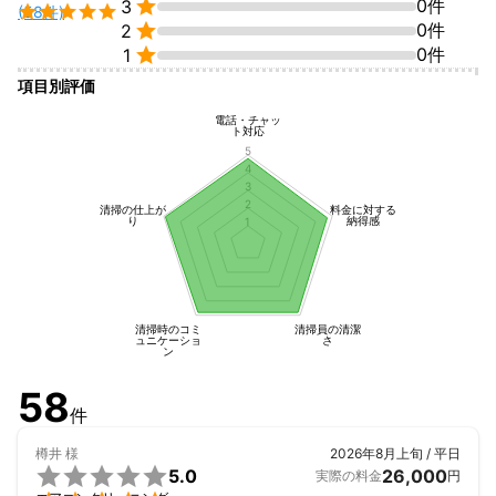

0件
3

(58件)

0件
2

0件
1
★☆★当店の安心★☆★

項目別評価
電話・チャッ
1⃣ 天然植物エコ洗剤「えがおの力」を中心に

ト対応
使用しています

5
4
▶お子様・アレルギーのある方でも安心

3
2
清掃の仕上が
料金に対する
2⃣お子様 ペットも同室OK

り
納得感
1
▶作業中、お部屋にいても大丈夫ですよ！

私も娘を持つパパですし、動物好きですので

ご安心してご依頼ください。

3⃣ 親切・丁寧な接客

清掃時のコミ
清掃員の清潔
ュニケーショ
さ
▶サービス業26年の経験を活かして、お客様

ン
目線で作業いたします。

58
件
▶▶▶お客様の心・気持ちもキレイに！▶▶▶

樽井
様
2026年8月上旬 / 平日
4⃣定額料金制


5.0
26,000
実際の料金
円
▶汚れ具合による追加料金はございません
