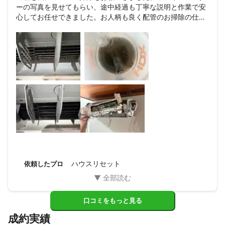
ーの写真を見せてもらい、途中経過も丁寧な説明と作業で安
2⃣ 養生

心してお任せできました。お人柄も良く配管のお掃除の仕方
　周囲を汚さないためにしっかりと養生して大切な

なども教えていただきありがとうございました。洗浄剤も子
　家具家電を養生します。

供やペットに安心して使えるものを使用されていました。ま
たお願いしたいと思います。ありがとうございました！
3⃣ 分解洗浄

　本体カバーやフィルターなどの部品を取り外して

　細部まで丁寧に洗浄します。

4⃣ 高圧洗浄

　専用機材とお客様とエアコン本体にも優しい洗剤

　で熱交換器・ファンを洗浄します。

5⃣ 動作確認

　取り外したパネルや部品を、から拭きし組み立てて

　動作確認します。

ハウスリセット
依頼したプロ
6⃣ 清掃

　作業場所の清掃をして、作業完了です。

口コミをもっと見る
▲▲▲▲▲▲▲▲▲▲▲▲▲▲▲▲▲▲▲

成約実績