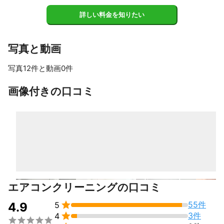
お安くない金額をちょうだいする分

詳しい料金を知りたい
キレイが笑顔を生むように、まごころを

込めた作業を心掛けております！

写真と動画
皆様とお会いできる日を心より

お待ちいたしております。
写真12件と動画0件
これまでの実績
保育園

すべて見る
画像付きの口コミ
福祉施設

病院

公民館

マッサージ店

整体院

ヨガスクール

コンビニ

飲食店

個人宅

でのハウスクリーニング・エアコンクリーニング・家事代行
エアコンクリーニングの口コミ
アピールポイント
┏━━━━━━━━━━━━━┓　　　


55件
4.9
5
　　　　キレイを笑顔に！


3件
4

┗━━━━━━━━━━━━━┛
