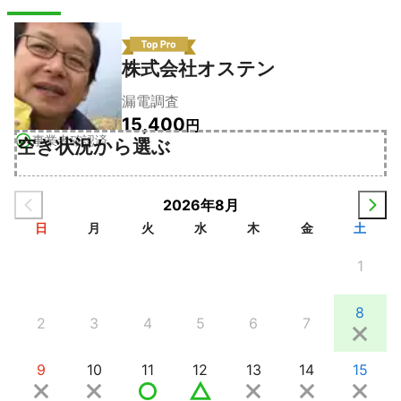
株式会社オステン
漏電調査
15,400
円
事業者確認済
空き状況から選ぶ
2026年8月
日
月
火
水
木
金
土
1
8
2
3
4
5
6
7
9
10
11
12
13
14
15