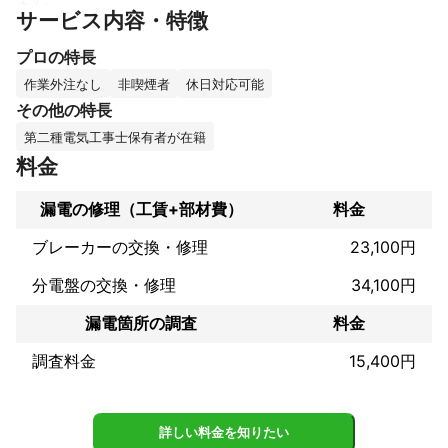
サービス内容・特徴
私の強みは

プロの特長
・電気工事士の資格を持っていること。

・特殊な発信器により分電盤からどこのコンセントに分岐ブレー
作業外注なし
非喫煙者
休日対応可能
カーが繋がっているか調べられます。

その他の特長
・漏れ電流の調査により漏電の可否が判ります。
第二種電気工事士保有者が在籍
これまでの実績
一般の家庭・店舗・企業様を問わず工事をさせて頂いておりま
料金
アピールポイント
漏電の修理（工賃+部材費）
料金
工事に対応した適切な工具・測定器を使用し、データ収集及びお
ブレーカーの交換・修理
23,100円
客様ご要望の工事をご提案させて頂きます。

特に丁寧な工事を心がけご納得行く工事をさせて頂いておりま
分電盤の交換・修理
34,100円
す。

漏電箇所の調査
料金
所有資格：

第二種電気工事士・低圧電気・

調査料金
15,400円
第二種冷媒フロン類取扱技術者・石綿作業主任者・建築物石綿含
有建材調査者・

高所作業車・移動式クレーン・天井式クレーン・玉掛

車両系建設機械・足場の組立等作業従事者・フルハーネス型脱落
詳しい料金を知りたい
制止
