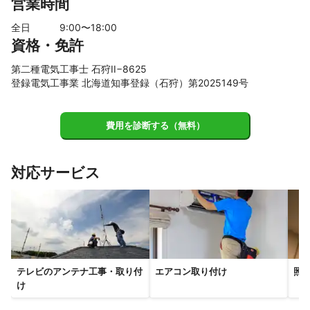
営業時間
全日
9
:00〜
18
:00
資格・免許
第二種電気工事士 石狩II−8625
登録電気工事業 北海道知事登録（石狩）第2025149号
費用を診断する（無料）
対応サービス
テレビのアンテナ工事・取り付
エアコン取り付け
照
け