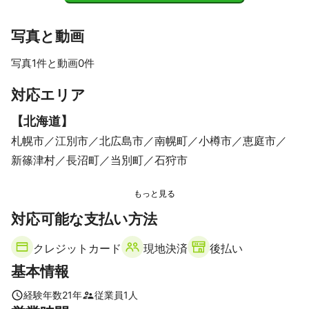
酸欠作業・粉じん作業・安全衛生責任者特別教育・消防設備士・

ガス溶接・アーク溶接・自由研削といしの取替え等の業務
写真と動画
写真1件と動画0件
対応エリア
【
北海道
】
札幌市
江別市
北広島市
南幌町
小樽市
恵庭市
新篠津村
長沼町
当別町
石狩市
対応可能な支払い方法
クレジットカード
現地決済
後払い
基本情報
経験年数
21
年
従業員
1
人