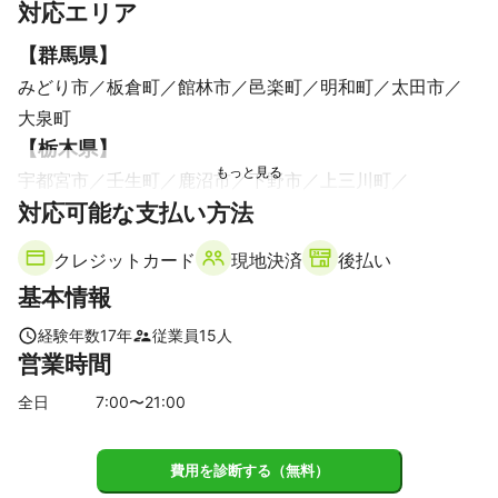
対応エリア
【
群馬県
】
みどり市
板倉町
館林市
邑楽町
明和町
太田市
大泉町
【
栃木県
】
宇都宮市
壬生町
鹿沼市
下野市
上三川町
対応可能な支払い方法
高根沢町
芳賀町
真岡市
栃木市
さくら市
佐野市
小山市
市貝町
塩谷町
矢板市
益子町
那須烏山市
クレジットカード
現地決済
後払い
野木町
日光市
足利市
茂木町
那珂川町
大田原市
基本情報
那須塩原市
那須町
【
茨城県
】
経験年数
17
年
従業員
15
人
営業時間
筑西市
結城市
桜川市
古河市
下妻市
五霞町
境町
坂東市
全日
7
:00〜
21
:00
費用を診断する（無料）