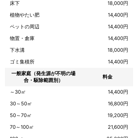
✰✰✰ テレビ朝日「スーパーJチャンネル」〔怒りの導火線〕 テレ
床下
18,000円
ビ朝日「羽鳥慎一モーニングショー」 TBS「噂の!東京マガジン」 
TBS「Nスタ」 TBS「Nスタニューズアイ」 TBS「いっぷく！」
植物やたい肥
14,400円
〔都市部に潜む迷惑忍者ハクビシン〕 TBS「あさチャン！」 TBS
ペットの周辺
14,400円
「緊急！ニッポンを襲う 世界の超S級危険生物」 BS-TBS「外国
人記者は見た＋」 BS-TBS「ウィークエンドラウンジ」

物置・倉庫
14,400円
給湯器交換作業に関しても大手ホームセンター様、大手家電メー
下水溝
18,000円
カー様より業務提携経験あり年間300件ほど施工させて頂いてお
ります。

ゴミ集積所
14,400円
工事はガス機器設置スペシャリスト・液化石油ガス設備士取得の
有資格者が行います。 安心してお任せくださいませ。 対応地域内
一般家庭（発生源が不明の場
料金
合・駆除範囲別）
～30㎡
14,400円
30～50㎡
16,800円
50～70㎡
19,200円
70～100㎡
21,600円