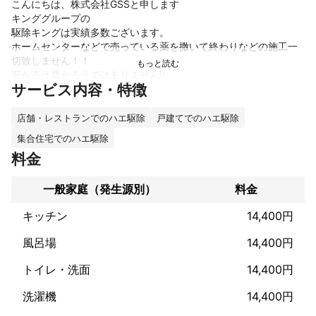
こんにちは、株式会社GSSと申します

キンググループの

駆除キングは実績多数ございます。

ホームセンターなどで売っている薬を撒いて終わりなどの施工一
切致しません！！

安かろう悪かろうではありません!!

サービス内容・特徴
当社が使っている薬は他社で再発した現場も何年も再発しており
ません。

店舗・レストランでのハエ駆除
戸建てでのハエ駆除
集合住宅でのハエ駆除
害虫駆除は是非、駆除キング迄ご相談下さい

料金
コバエの発生原因の水まわりは

ハウスクリーニングはキンググループのキングバスターズヘ
これまでの実績
一般家庭（発生源別）
料金
年実績1000件超え

キッチン
14,400円
アピールポイント
風呂場
14,400円
駆除作業の実績は大手ホームセンター様と提携してた事もあり、
年間駆除数500件以上

トイレ・洗面
14,400円
独立後も皆様に支えられ同等数、年間駆除作業を行わせて頂いて
おります。

洗濯機
14,400円
【テレビ放映実績一例】 ✰✰✰✰✰✰✰✰✰✰✰✰✰✰✰✰✰✰✰✰✰