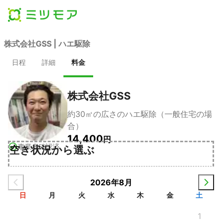
株式会社GSS | ハエ駆除
日程
詳細
料金
株式会社GSS
約30㎡の広さのハエ駆除（一般住宅の場
合）
14,400
円
事業者確認済
空き状況から選ぶ
2026年8月
日
月
火
水
木
金
土
1