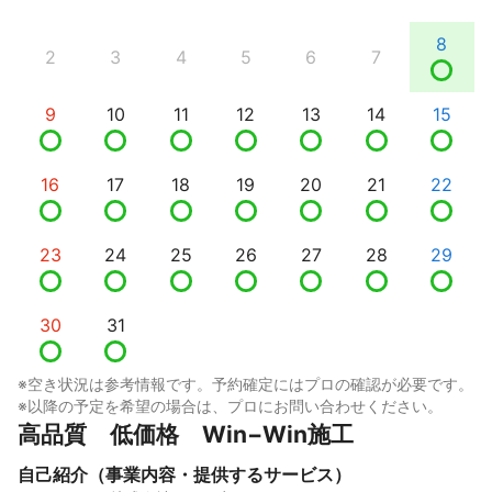
8
2
3
4
5
6
7
9
10
11
12
13
14
15
16
17
18
19
20
21
22
23
24
25
26
27
28
29
30
31
※空き状況は参考情報です。予約確定にはプロの確認が必要です。
※以降の予定を希望の場合は、プロにお問い合わせください。
高品質　低価格　Win−Win施工
自己紹介（事業内容・提供するサービス）