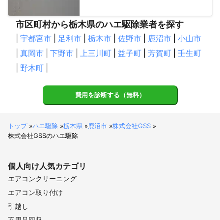
市区町村から栃木県のハエ駆除業者を探す
|
宇都宮市
|
足利市
|
栃木市
|
佐野市
|
鹿沼市
|
小山市
|
真岡市
|
下野市
|
上三川町
|
益子町
|
芳賀町
|
壬生町
|
野木町
|
費用を診断する（無料）
トップ
»
ハエ駆除
»
栃木県
»
鹿沼市
»
株式会社GSS
»
株式会社GSSのハエ駆除
個人向け
人気カテゴリ
エアコンクリーニング
エアコン取り付け
引越し
不用品回収