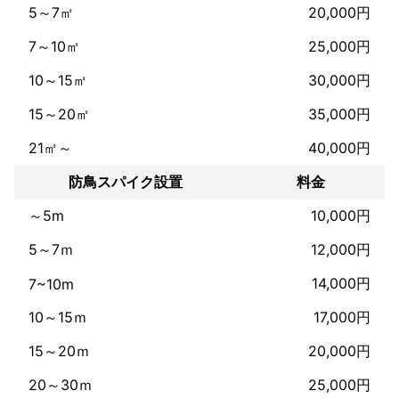
【テレビ放映実績一例】 ✰✰✰✰✰✰✰✰✰✰✰✰✰✰✰✰✰✰✰✰✰
5～7㎡
20,000円
✰✰✰ テレビ朝日「スーパーJチャンネル」〔怒りの導火線〕 テレ
ビ朝日「羽鳥慎一モーニングショー」 TBS「噂の!東京マガジン」 
7～10㎡
25,000円
TBS「Nスタ」 TBS「Nスタニューズアイ」 TBS「いっぷく！」
〔都市部に潜む迷惑忍者ハクビシン〕 TBS「あさチャン！」 TBS
10～15㎡
30,000円
「緊急！ニッポンを襲う 世界の超S級危険生物」 BS-TBS「外国
人記者は見た＋」 BS-TBS「ウィークエンドラウンジ」

15～20㎡
35,000円
21㎡～
40,000円
給湯器交換作業に関しても大手ホームセンター様、大手家電メー
カー様より業務提携経験あり年間300件ほど施工させて頂いてお
防鳥スパイク設置
料金
ります。

工事はガス機器設置スペシャリスト・液化石油ガス設備士取得の
～5m
10,000円
有資格者が行います。 安心してお任せくださいませ。 対応地域内
5～7ｍ
12,000円
14,000円
7~10m
10～15ｍ
17,000円
15～20ｍ
20,000円
20～30ｍ
25,000円