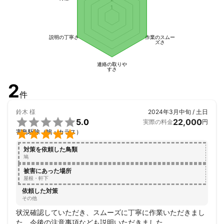
1
説明の丁寧さ
作業のスムー
ズさ
連絡の取りや
すさ
2
件
鈴木
様
2024年3月中旬 / 土日

5.0
22,000
実際の料金
円

害鳥駆除（鳩・カラス）
対策を依頼した鳥類
鳩
被害にあった場所
屋根・軒下
依頼した対策
その他
状況確認していただき、スムーズに丁寧に作業いただきまし
た。今後の注意事項なども説明いただきました。