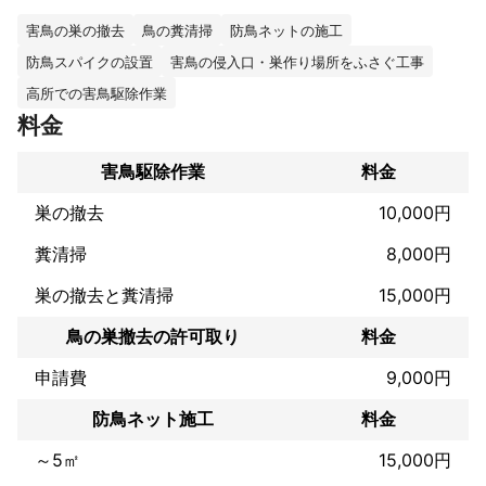
給湯キング(ガス給湯器　ガスコンロ交換

)

害鳥の巣の撤去
鳥の糞清掃
防鳥ネットの施工
防鳥スパイクの設置
害鳥の侵入口・巣作り場所をふさぐ工事
各種専門　経験豊富にあります

お困り事は是非、ご相談下さい。

高所での害鳥駆除作業
料金
例えば、ゴミ屋敷清掃のご依頼では施工は勿論のこと害虫、害獣
駆除(ゴキブリ　ネズミ)　それに伴いハウスクリーニングまで当社
害鳥駆除作業
料金
で施工可能です。

巣の撤去
10,000円
高品質　低価格　Win−Win施工を心がけております。

ミツモアさんは登録したばかりですが、

糞清掃
8,000円
業務歴17年の絶対的自信があります。

巣の撤去と糞清掃
15,000円
これまでの実績
鳥の巣撤去の許可取り
料金
年実績1000件超え

申請費
9,000円
アピールポイント
駆除作業の実績は大手ホームセンター様と提携してた事もあり、
防鳥ネット施工
料金
年間駆除数500件以上

独立後も皆様に支えられ同等数、年間駆除作業を行わせて頂いて
～5㎡
15,000円
おります。
