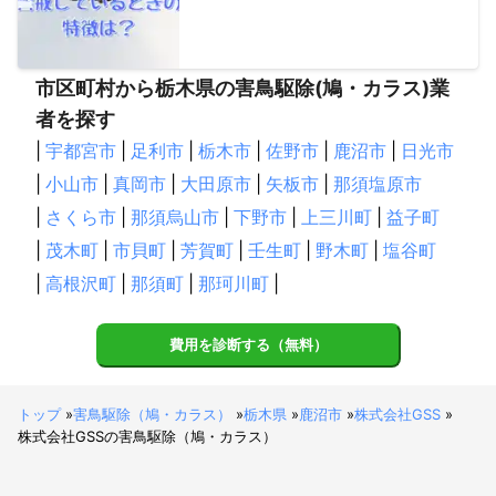
市区町村から栃木県の害鳥駆除(鳩・カラス)業
者を探す
|
宇都宮市
|
足利市
|
栃木市
|
佐野市
|
鹿沼市
|
日光市
|
小山市
|
真岡市
|
大田原市
|
矢板市
|
那須塩原市
|
さくら市
|
那須烏山市
|
下野市
|
上三川町
|
益子町
|
茂木町
|
市貝町
|
芳賀町
|
壬生町
|
野木町
|
塩谷町
|
高根沢町
|
那須町
|
那珂川町
|
費用を診断する（無料）
トップ
»
害鳥駆除（鳩・カラス）
»
栃木県
»
鹿沼市
»
株式会社GSS
»
株式会社GSSの害鳥駆除（鳩・カラス）