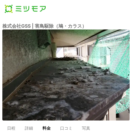
株式会社GSS | 害鳥駆除（鳩・カラス）
日程
詳細
料金
口コミ
写真