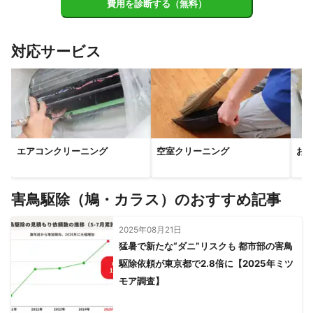
費用を診断する（無料）
対応サービス
エアコンクリーニング
空室クリーニング
お
害鳥駆除（鳩・カラス）のおすすめ記事
2025年08月21日
猛暑で新たな“ダニ”リスクも 都市部の害鳥
駆除依頼が東京都で2.8倍に【2025年ミツ
モア調査】