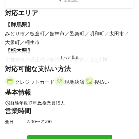
たいと思います。
対応エリア
【
群馬県
】
みどり市
板倉町
館林市
邑楽町
明和町
太田市
大泉町
桐生市
【
栃木県
】
宇都宮市
壬生町
鹿沼市
下野市
上三川町
対応可能な支払い方法
高根沢町
芳賀町
真岡市
栃木市
さくら市
佐野市
小山市
市貝町
塩谷町
矢板市
益子町
那須烏山市
クレジットカード
現地決済
後払い
野木町
日光市
足利市
茂木町
那珂川町
大田原市
基本情報
那須塩原市
那須町
【
茨城県
】
経験年数
17
年
従業員
15
人
営業時間
筑西市
桜川市
古河市
下妻市
五霞町
境町
全日
7
:00〜
21
:00