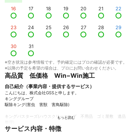
16
17
18
19
20
21
22
23
24
25
26
27
28
29
30
31
※空き状況は参考情報です。予約確定にはプロの確認が必要です。
※以降の予定を希望の場合は、プロにお問い合わせください。
高品質　低価格　Win−Win施工
自己紹介（事業内容・提供するサービス）
こんにちは、株式会社GSSと申します。

キンググループ

駆除キング(害虫　害獣　害鳥駆除)

キングバスターズ(ハウスクリーニング　不用品　ゴミ屋敷　遺品
整理)

サービス内容・特徴