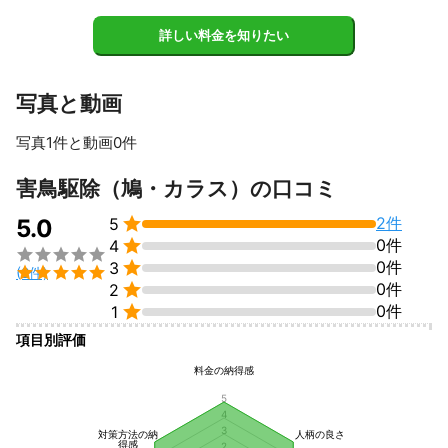
詳しい料金を知りたい
写真と動画
写真1件と動画0件
害鳥駆除（鳩・カラス）の口コミ

2件
5.0
5

0件
4


0件
3

(2件)

0件
2

0件
1
項目別評価
料金の納得感
5
4
3
対策方法の納
人柄の良さ
得感
2