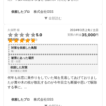
株式会社GSS
依頼したプロ
久保野
様
2024年3月上旬 / 土日

5.0
35,000
実際の料金
円

害鳥駆除（鳩・カラス）
対策を依頼した鳥類
鳩
被害にあった場所
窓・出窓
依頼した対策
巣の撤去と清掃
何年も出窓に巣作りをしていた鳩を見逃してあげておりまし
たが糞や木の枝が散乱するのが今年目立ち断腸や思いで駆除
する事に。

ミツモアさんで紹介頂いたGSSに依頼。

早速の作業をしてもらいました。

株式会社GSS
依頼したプロ
丁寧な説明で鳩の習性なども教えていただきました。

後片付けもキチンとされており、また何かあったらお願いし