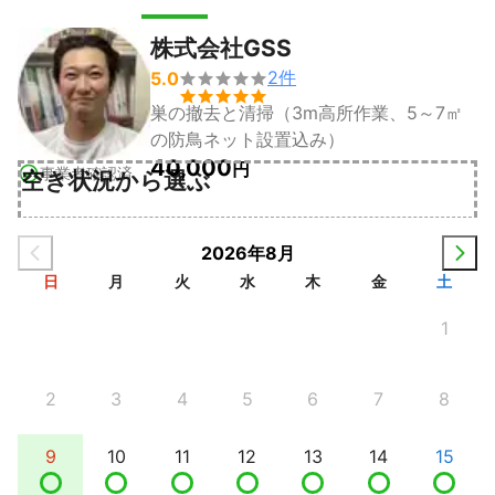
株式会社GSS
2
件
5.0


巣の撤去と清掃（3m高所作業、5～7㎡
の防鳥ネット設置込み）
40,000
円
事業者確認済
空き状況から選ぶ
2026年8月
日
月
火
水
木
金
土
1
2
3
4
5
6
7
8
9
10
11
12
13
14
15