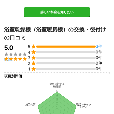
詳しい料金を知りたい
浴室乾燥機（浴室暖房機）の交換・後付け
の口コミ

3件
5.0
5

0件
4


0件
3

(3件)

0件
2

0件
1
項目別評価
費用に対する
納得感
5
4
3
2
施工の質
電話・チャッ
ト対応
1