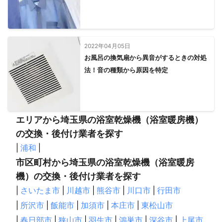
芳賀町
市貝町
茂木町
高根沢町
那須烏山市
さくら市
塩谷町
矢板市
那珂川町
日光市
大田原市
那須塩原市
那須町
2022年04月05日
【
茨城県
】
お風呂の換気扇から異音がするときの対処
五霞町
境町
坂東市
古河市
常総市
八千代町
法！音の種類から原因を特定
守谷市
下妻市
結城市
つくばみらい市
つくば市
取手市
筑西市
龍ケ崎市
牛久市
土浦市
利根町
阿見町
桜川市
かすみがうら市
石岡市
河内町
エリアから埼玉県の浴室乾燥機（浴室暖房機）
美浦村
稲敷市
小美玉市
笠間市
行方市
茨城町
の交換・後付け業者を探す
鉾田市
城里町
潮来市
水戸市
大洗町
鹿嶋市
|
浦和
|
那珂市
常陸大宮市
ひたちなか市
東海村
神栖市
市区町村から埼玉県の浴室乾燥機（浴室暖房
常陸太田市
日立市
大子町
高萩市
北茨城市
機）の交換・後付け業者を探す
【
神奈川県
】
|
さいたま市
|
川越市
|
熊谷市
|
川口市
|
行田市
相模原市
|
所沢市
|
飯能市
|
加須市
|
本庄市
|
東松山市
|
春日部市
|
狭山市
|
羽生市
|
鴻巣市
|
深谷市
|
上尾市