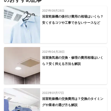
南アルプス市
富士川町
身延町
早川町
南部町
2021年09月28日
【
埼玉県
】
浴室乾燥機の後付け費用の相場はいくら？
宮代町
杉戸町
幸手市
春日部市
白岡市
蓮田市
安くするコツや工事できないケースなど
久喜市
伊奈町
松伏町
上尾市
越谷市
さいたま市
加須市
桶川市
北本市
吉川市
鴻巣市
川口市
羽生市
草加市
川島町
蕨市
吉見町
戸田市
八潮市
志木市
富士見市
行田市
三郷市
2021年04月28日
ふじみ野市
朝霞市
川越市
和光市
三芳町
浴室換気扇の交換・修理の費用相場はいく
東松山市
坂戸市
新座市
鶴ヶ島市
狭山市
滑川町
ら？安く抑える方法も解説
所沢市
熊谷市
鳩山町
嵐山町
日高市
毛呂山町
入間市
越生町
小川町
ときがわ町
深谷市
飯能市
寄居町
東秩父村
美里町
横瀬町
本庄市
長瀞町
皆野町
上里町
神川町
秩父市
小鹿野町
2022年01月17日
【
栃木県
】
浴室乾燥機の交換費用は？交換のタイミン
野木町
小山市
栃木市
足利市
下野市
佐野市
グや業者の選び方も解説
壬生町
上三川町
真岡市
益子町
鹿沼市
宇都宮市