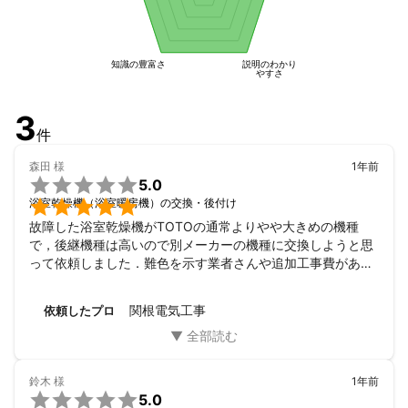
知識の豊富さ
説明のわかり
やすさ
3
件
森田
様
1年前

5.0

浴室乾燥機（浴室暖房機）の交換・後付け
故障した浴室乾燥機がTOTOの通常よりやや大きめの機種
で，後継機種は高いので別メーカーの機種に交換しようと思
って依頼しました．難色を示す業者さんや追加工事費があい
まいな業者もありましたが，こちらは機種を調べた上で追加
工事費を明示して下さったので依頼しました．しっかりと養
関根電気工事
依頼したプロ
生した上で丁寧に施工して頂き満足です．
鈴木
様
1年前

5.0