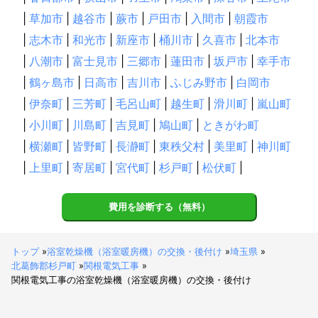
|
草加市
|
越谷市
|
蕨市
|
戸田市
|
入間市
|
朝霞市
|
志木市
|
和光市
|
新座市
|
桶川市
|
久喜市
|
北本市
|
八潮市
|
富士見市
|
三郷市
|
蓮田市
|
坂戸市
|
幸手市
|
鶴ヶ島市
|
日高市
|
吉川市
|
ふじみ野市
|
白岡市
|
伊奈町
|
三芳町
|
毛呂山町
|
越生町
|
滑川町
|
嵐山町
|
小川町
|
川島町
|
吉見町
|
鳩山町
|
ときがわ町
|
横瀬町
|
皆野町
|
長瀞町
|
東秩父村
|
美里町
|
神川町
|
上里町
|
寄居町
|
宮代町
|
杉戸町
|
松伏町
|
費用を診断する（無料）
トップ
»
浴室乾燥機（浴室暖房機）の交換・後付け
»
埼玉県
»
北葛飾郡杉戸町
»
関根電気工事
»
関根電気工事の浴室乾燥機（浴室暖房機）の交換・後付け