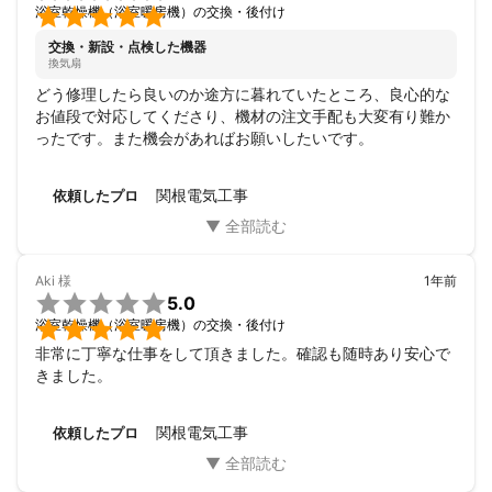

浴室乾燥機（浴室暖房機）の交換・後付け
交換・新設・点検した機器
換気扇
どう修理したら良いのか途方に暮れていたところ、良心的な
お値段で対応してくださり、機材の注文手配も大変有り難か
ったです。また機会があればお願いしたいです。
関根電気工事
依頼したプロ
Aki
様
1年前

5.0

浴室乾燥機（浴室暖房機）の交換・後付け
非常に丁寧な仕事をして頂きました。確認も随時あり安心で
きました。
関根電気工事
依頼したプロ