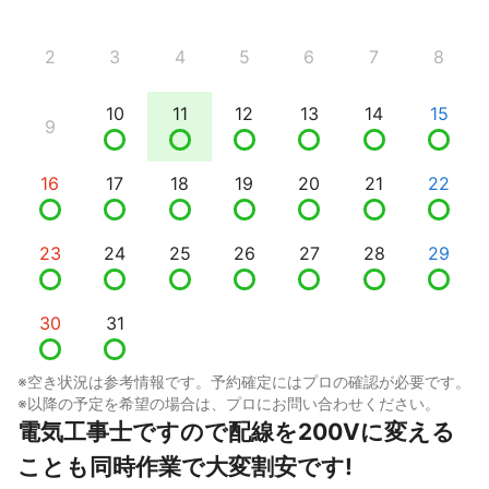
2
3
4
5
6
7
8
10
11
12
13
14
15
9
16
17
18
19
20
21
22
23
24
25
26
27
28
29
30
31
※空き状況は参考情報です。予約確定にはプロの確認が必要です。
※以降の予定を希望の場合は、プロにお問い合わせください。
電気工事士ですので配線を200Vに変える
ことも同時作業で大変割安です!