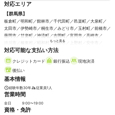
対応エリア
【
群馬県
】
板倉町
明和町
館林市
千代田町
邑楽町
大泉町
太田市
伊勢崎市
桐生市
みどり市
玉村町
前橋市
藤岡市
甘楽町
神流町
吉岡町
富岡市
高崎市
渋川市
榛東村
昭和村
沼田市
上野村
安中市
対応可能な支払い方法
下仁田町
川場村
南牧村
高山村
片品村
東吾妻町
長野原町
みなかみ町
中之条町
草津町
嬬恋村
クレジットカード
銀行振込
現地決済
【
東京都
】
後払い
檜原村
奥多摩町
八王子市
あきる野市
日の出町
基本情報
多摩市
青梅市
日野市
稲城市
昭島市
福生市
羽村市
国立市
立川市
府中市
瑞穂町
武蔵村山市
経験年数
30
年
従業員
1
人
国分寺市
東大和市
小金井市
三鷹市
小平市
営業時間
武蔵野市
東村山市
西東京市
東久留米市
足立区
全日
9
:00〜
19
:00
北区
板橋区
葛飾区
荒川区
練馬区
清瀬市
資格・免許
杉並区
江戸川区
中野区
台東区
墨田区
調布市