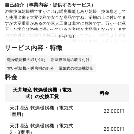
自己紹介（事業内容・提供するサービス）
浴室換気乾燥機ですがこれは暖房機能もあり乾燥、換気扇として
も使用出来る大変便利で安全な商品ですね。浴槽の上に付いてま
すが大変重量があるので素人工事は非常に危険です。万が一に落
下した場合は浴槽に浸かっているお客様が大怪我となってします
ので絶対にご自身での施工はお止めてください。当方では十分な
足場、脚立含めて養生を非常に広範囲に施します。末長く安全に
サービス内容・特徴
ご使用出来る様に天井裏で行いますちょいとした小技が結構ある
のでぜひとも当方にお声掛けください。
アピールポイント
乾燥暖房機の取り付け
浴室換気扇の取り付け
遠方の方でも高額にならないように移動は基本的に下道です。他
古い乾燥機・暖房機の処分
電気式の乾燥機対応
のお客様と日程を合わせてご検討頂ければ 経費も労務も勉強出来
料金
ます。ご検討ください。
天井埋込 乾燥暖房機（電気
料金
式）の交換工賃
天井埋込 乾燥暖房機（電気式
22,000円
1室用）
天井埋込 乾燥暖房機（電気式
25,000円
2・3室用）