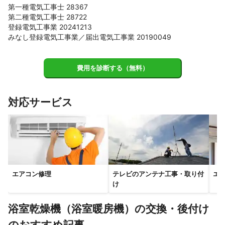
第一種電気工事士 28367
世田谷区
第二種電気工事士 28722
【
千葉県
】
登録電気工事業 20241213
みなし登録電気工事業／届出電気工事業 20190049
野田市
流山市
柏市
松戸市
我孫子市
鎌ケ谷市
白井市
市川市
船橋市
浦安市
八千代市
習志野市
印西市
栄町
四街道市
費用を診断する（無料）
佐倉市
酒々井町
千葉市
成田市
神崎町
八街市
芝山町
多古町
香取市
東金市
山武市
横芝光町
大網白里市
匝瑳市
対応サービス
九十九里町
東庄町
旭市
銚子市
【
長野県
】
軽井沢町
佐久穂町
佐久市
川上村
南相木村
北相木村
南牧村
小海町
御代田町
小諸市
【
山梨県
】
エアコン修理
テレビのアンテナ工事・取り付
エ
上野原市
小菅村
丹波山村
大月市
道志村
甲州市
け
都留市
山梨市
西桂町
忍野村
山中湖村
笛吹市
浴室乾燥機（浴室暖房機）の交換・後付け
富士吉田市
甲府市
富士河口湖町
甲斐市
鳴沢村
のおすすめ記事
昭和町
中央市
北杜市
市川三郷町
韮崎市