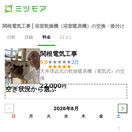
関根電気工事 | 浴室乾燥機（浴室暖房機）の交換・後付け
日程
詳細
料金
口コミ
関根電気工事
3
件
5.0


天井埋込式の乾燥暖房機（電気式）の交
換
22,000
円
事業者確認済
空き状況から選ぶ
2026年8月
日
月
火
水
木
金
土
1