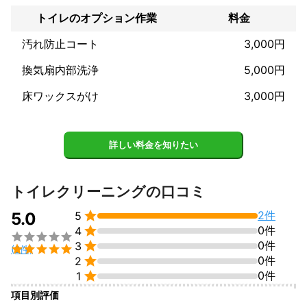
お客様に安心して頂けるように、

トイレのオプション作業
料金
笑顔の接客を一番に心掛けています。

元々話するのは好きなので、

汚れ防止コート
3,000円
一番自信を持っているポイントです(^3^)/

換気扇内部洗浄
5,000円
あとは一つ一つ丁寧に仕事をすることを心掛けています。

床ワックスがけ
3,000円
■■■当店のサービスについて■■■

今までの施工経験により、

綺麗にするという基準が違うこと。

詳しい料金を知りたい
実際、宮崎で仕事をしていて前に依頼した業者さんの話を聞くこ
とも多く、

雑な仕事をしているケースが多すぎるのがいつも残念に思いま
トイレクリーニングの口コミ
す。


2件
5.0
5
■■■こんな不安はありませんか？■■■


0件
4


0件
3

(2件)
「どれくらいの料金になるか不安」


0件
2
「どれくらい時間がかかるのか」


0件
1
「施工内容を知りたい」

→メッセージやお電話で内容をお伺いした上でお客様が納得出来
項目別評価