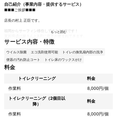
自己紹介（事業内容・提供するサービス）
■■■ご挨拶■■■

店長の村上 正臣です。

福岡からサーフィン移住してきた39歳です！

家族構成は嫁さんと8月に息子が産まれてきます。

サービス内容・特徴
■■■店舗紹介■■■

ウイルス除菌
エコ洗剤使用可能
トイレの換気扇内部の洗浄
・4/1に独立オープン

便器の汚れ防止コート
トイレ床のワックスがけ
・大手経験あり

料金
・仕上がりに厳しい師匠の元

空室を中心に年間500以上の案件対応

トイレクリーニング
料金
作業料
8,000円/個
■■■店長の思い■■■

トイレクリーニング（2個目以
自分の意思で仕事をしたい！

料金
降）
妥協せず納得できるまで丁寧に仕事をしたい！

と思い独立しました。

作業料
8,000円/個