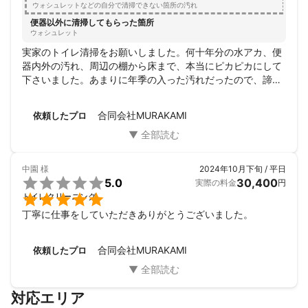
妥協せず納得できるまで丁寧に仕事をしたい！

ウォシュレットなどの自分で清掃できない箇所の汚れ
と思い独立しました。

便器以外に清掃してもらった箇所
ウォシュレット
お客様に安心して頂けるように、

実家のトイレ清掃をお願いしました。何十年分の水アカ、便
笑顔の接客を一番に心掛けています。

器内外の汚れ、周辺の棚から床まで、本当にピカピカにして
元々話するのは好きなので、

下さいました。あまりに年季の入った汚れだったので、諦め
一番自信を持っているポイントです(^3^)/

もあり、お願いするのも申し訳なくためらっていたのです
が、気持ち良くお掃除して頂き、本当に感謝です。

あとは一つ一つ丁寧に仕事をすることを心掛けています。

合同会社MURAKAMI
依頼したプロ
ありがとうございました。
■■■当店のサービスについて■■■

今までの施工経験により、

中園
様
2024年10月下旬 / 平日
綺麗にするという基準が違うこと。


5.0
30,400
実際の料金
円
実際、宮崎で仕事をしていて前に依頼した業者さんの話を聞くこ

トイレクリーニング
とも多く、

丁寧に仕事をしていただきありがとうございました。
雑な仕事をしているケースが多すぎるのがいつも残念に思いま
す。
合同会社MURAKAMI
依頼したプロ
対応エリア