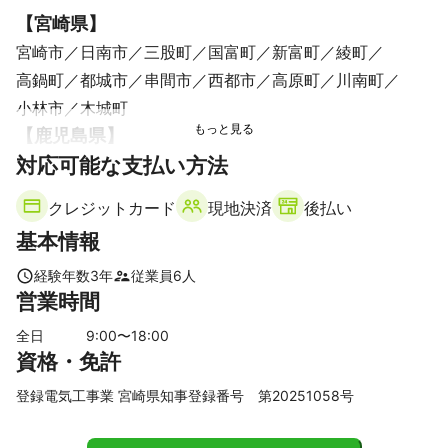
【
宮崎県
】
宮崎市
日南市
三股町
国富町
新富町
綾町
高鍋町
都城市
串間市
西都市
高原町
川南町
小林市
木城町
【
鹿児島県
】
対応可能な支払い方法
曽於市
志布志市
クレジットカード
現地決済
後払い
基本情報
経験年数
3
年
従業員
6
人
営業時間
全日
9
:00〜
18
:00
資格・免許
登録電気工事業 宮崎県知事登録番号 第20251058号