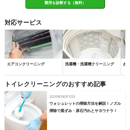
費用を診断する（無料）
対応サービス
エアコンクリーニング
洗濯機・洗濯槽クリーニング
お
トイレクリーニングのおすすめ記事
2020年06月12日
ウォシュレットの掃除方法を解説！ノズル
掃除で黒ずみ・尿石汚れとサヨウナラ！