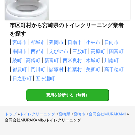
市区町村から宮崎県のトイレクリーニング業者
を探す
|
宮崎市
|
都城市
|
延岡市
|
日南市
|
小林市
|
日向市
|
串間市
|
西都市
|
えびの市
|
三股町
|
高原町
|
国富町
|
綾町
|
高鍋町
|
新富町
|
西米良村
|
木城町
|
川南町
|
都農町
|
門川町
|
諸塚村
|
椎葉村
|
美郷町
|
高千穂町
|
日之影町
|
五ヶ瀬町
|
費用を診断する（無料）
トップ
»
トイレクリーニング
»
宮崎県
»
宮崎市
»
合同会社MURAKAMI
»
合同会社MURAKAMIのトイレクリーニング