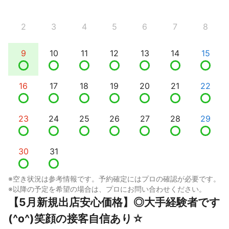
2
3
4
5
6
7
8
9
10
11
12
13
14
15
16
17
18
19
20
21
22
23
24
25
26
27
28
29
30
31
※空き状況は参考情報です。予約確定にはプロの確認が必要です。
※以降の予定を希望の場合は、プロにお問い合わせください。
【5月新規出店安心価格】◎大手経験者です
(^o^)笑顔の接客自信あり☆