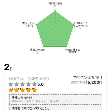
るようお答え致しますのでご安心ください(^3^)/

清掃員の清潔
さ
☆最後に☆

5
4
3
 8月に男の子が産まれてきます。

2
電話・チャッ
清掃時のコミ
同じような子育て世代のお客様が多い中、

ト対応
ュニケーショ
1
ン
日々楽しく施工し相談もしています 笑

自分が綺麗にしてあげたい！

お客様の為=家族の為と思い日々奮闘中です！

清掃の仕上が
料金に対する
り
納得感
こんな自分ですが宜しくお願い致します_(._.)_
2
これまでの実績
件
・大手経験あり

・大手家電量販店のクリーニング対応

2026年7月上旬 / 平日
（60代 女性）
上西雅子
様
・年間案件対応2000件以上
15,200
実際の料金
円

5.0
アピールポイント

トイレクリーニング
■■■店長の思い■■■

清掃のきっかけ
普段の自分の清掃では落とせない汚れを落としたかった
自分の意思で仕事をしたい！

清掃前に気になっていたこと