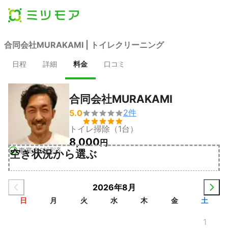
合同会社MURAKAMI | トイレクリーニング
日程
詳細
料金
口コミ
合同会社MURAKAMI
2
件
5.0


トイレ掃除（1台）
8,000
円
事業者確認済
空き状況から選ぶ
2026年8月
日
月
火
水
木
金
土
1