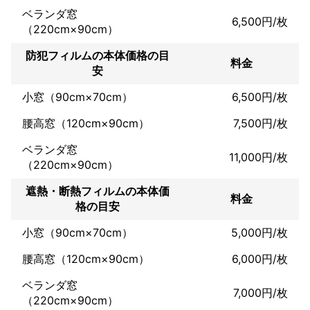
ベランダ窓
★当店の特長★

6,500円/枚
（220cm×90cm）
・事前説明無しで当日の急な追加料金はありません！

・丁寧でスピーディなお客様対応が自慢！！

防犯フィルムの本体価格の目
・損害保険加入済み！

料金
安
・材料支給での施工OK！

小窓（90cm×70cm）
6,500円/枚
日々の検温やマスクの着用、殺菌消毒も怠らず、感染症対策もば
っちり行っておりますのでご安心してお任せください！

腰高窓（120cm×90cm）
7,500円/枚
ベランダ窓
11,000円/枚
（220cm×90cm）
遮熱・断熱フィルムの本体価
料金
格の目安
小窓（90cm×70cm）
5,000円/枚
腰高窓（120cm×90cm）
6,000円/枚
ベランダ窓
7,000円/枚
（220cm×90cm）