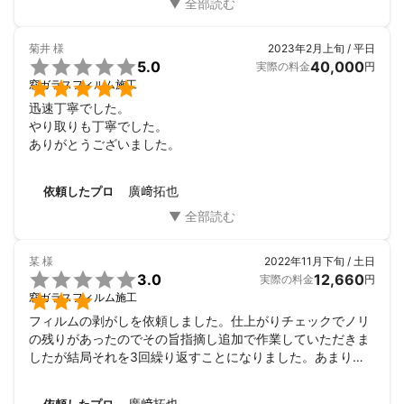
ごく良い方で安心しました。誠にありがとうございました。
菊井
様
2023年2月上旬 / 平日

5.0
40,000
実際の料金
円

窓ガラスフィルム施工
迅速丁寧でした。

やり取りも丁寧でした。

ありがとうございました。
廣﨑拓也
依頼したプロ
某
様
2022年11月下旬 / 土日

3.0
12,660
実際の料金
円

窓ガラスフィルム施工
フィルムの剥がしを依頼しました。仕上がりチェックでノリ
の残りがあったのでその旨指摘し追加で作業していただきま
したが結局それを3回繰り返すことになりました。あまり期
待していた仕上がりにはならなかった、というのが正直なと
ころです。
廣﨑拓也
依頼したプロ