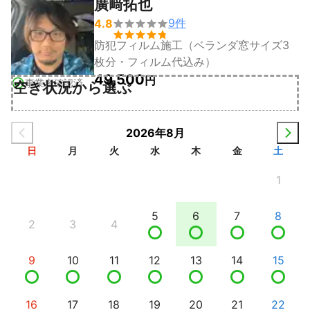
廣﨑拓也
9
件
4.8


防犯フィルム施工（ベランダ窓サイズ3
枚分・フィルム代込み）
49,500
円
事業者確認済
空き状況から選ぶ
2026年8月
日
月
火
水
木
金
土
1
5
6
7
8
2
3
4
9
10
11
12
13
14
15
16
17
18
19
20
21
22