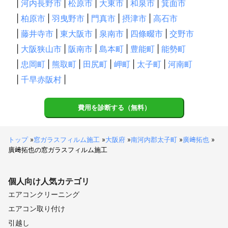
|
河内長野市
|
松原市
|
大東市
|
和泉市
|
箕面市
|
柏原市
|
羽曳野市
|
門真市
|
摂津市
|
高石市
|
藤井寺市
|
東大阪市
|
泉南市
|
四條畷市
|
交野市
|
大阪狭山市
|
阪南市
|
島本町
|
豊能町
|
能勢町
|
忠岡町
|
熊取町
|
田尻町
|
岬町
|
太子町
|
河南町
|
千早赤阪村
|
費用を診断する（無料）
トップ
»
窓ガラスフィルム施工
»
大阪府
»
南河内郡太子町
»
廣﨑拓也
»
廣﨑拓也の窓ガラスフィルム施工
個人向け
人気カテゴリ
エアコンクリーニング
エアコン取り付け
引越し