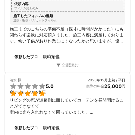
依頼内容
フィルム施工のみ
施工したフィルムの種類
遮熱・断熱・UVカットフィルム
施工までのこちらの準備不足（採寸に時間がかかった）にも
関わらず柔軟に対応頂きました。施工内容に満足しておりま
す。幼い子供がおり作業しにくなったかと思いますが、優し
く察して下さり感謝しております。ありがとうございまし
た。
廣﨑拓也
依頼したプロ
清水
様
2023年12月上旬 / 平日

5.0
25,000
実際の料金
円

窓ガラスフィルム施工
リビングの窓が道路側に面していてカーテンを昼間開けるこ
とができなくて

室内に光を入れれなくて困っていました。

フィルムを貼るのであれば絶対にミラーフィルムがいいなと
思っていて

廣﨑拓也
依頼したプロ
こちらに依頼して本当に丁寧にご対応していただき、またす