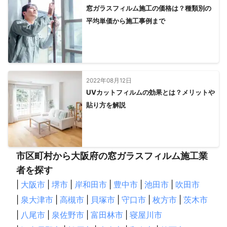
窓ガラスフィルム施工の価格は？種類別の
平均単価から施工事例まで
2022年08月12日
UVカットフィルムの効果とは？メリットや
貼り方を解説
市区町村から大阪府の窓ガラスフィルム施工業
者を探す
|
大阪市
|
堺市
|
岸和田市
|
豊中市
|
池田市
|
吹田市
|
泉大津市
|
高槻市
|
貝塚市
|
守口市
|
枚方市
|
茨木市
|
八尾市
|
泉佐野市
|
富田林市
|
寝屋川市