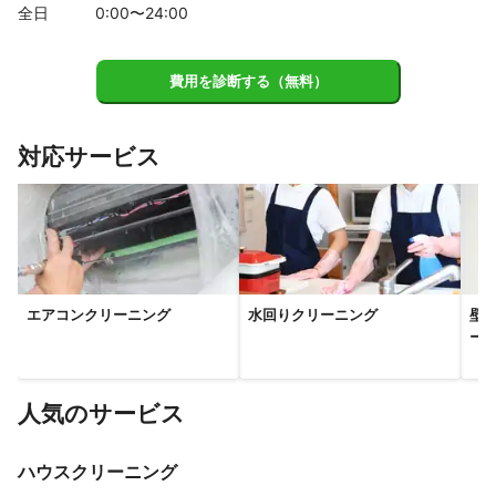
大和郡山市
明日香村
大淀町
桜井市
生駒市
全日
0
:00〜
24
:00
天理市
奈良市
下市町
吉野町
黒滝村
五條市
天川村
費用を診断する（無料）
【
和歌山県
】
かつらぎ町
橋本市
九度山町
対応サービス
【
京都府
】
精華町
エアコンクリーニング
水回りクリーニング
壁
ー
人気のサービス
ハウスクリーニング