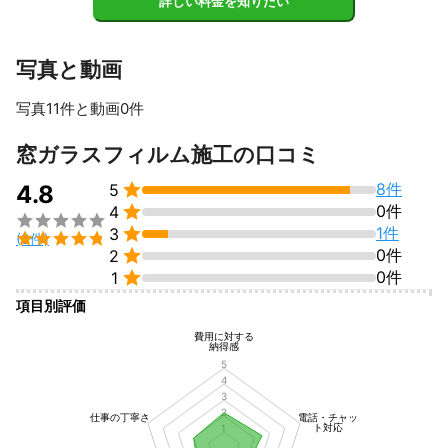
詳しい料金を知りたい
写真と動画
写真11件と動画0件
すべて見る
窓ガラスフィルム施工の口コミ

8件
4.8
5

0件
4


1件
3

(9件)

0件
2

0件
1
項目別評価
費用に対する
納得感
5
4
3
2
仕事の丁寧さ
電話・チャッ
ト対応
1