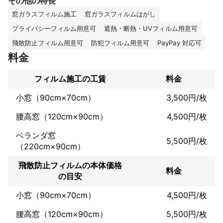
その他の特長
◎プライバシーフィルム

窓ガラスフィルム施工
窓ガラスフィルムはがし
◎デザインフィルム

全てに対応しております。

プライバシーフィルム用意可
遮熱・断熱・UVフィルム用意可
飛散防止フィルム用意可
防犯フィルム用意可
PayPay 対応可
お客様1人1人のリフォームに対する悩みや疑問の解決を手助けで
きるよう、日々精進しております！まずはお気軽にご相談くださ
料金
い。

フィルム施工の工賃
料金
これまでの実績
リフォーム業界に従事し17年以上が経ちました。

小窓（90cm×70cm）
3,500円/枚
窓フィルム施工実績に関して、今まで大手飲食店含め500件以上
腰高窓（120cm×90cm）
4,500円/枚
の豊富な経験があり、施工の実力に自信を持っています。

ミツモアでも大変好評を頂いております。

ベランダ窓
5,500円/枚
（220cm×90cm）
★ミツモアの口コミ★

「大変助かりました。また機会があればお願いしたいと思いま
飛散防止フィルムの本体価格
す！ありがとうございました！」

料金
の目安
「施工枚数をこちらの間違いで誤ってお伝えしていたのですが、
お見積の修正にも早急にご対応いただけました。当日も着々と作
小窓（90cm×70cm）
4,500円/枚
業を進めていただき、ご説明も丁寧にしていただけて良かったで
腰高窓（120cm×90cm）
5,500円/枚
アピールポイント