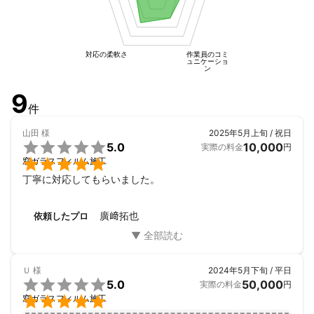
対応の柔軟さ
作業員のコミ
ュニケーショ
ン
9
件
山田
様
2025年5月上旬 / 祝日

5.0
10,000
実際の料金
円

窓ガラスフィルム施工
丁寧に対応してもらいました。
廣﨑拓也
依頼したプロ
Ｕ
様
2024年5月下旬 / 平日

5.0
50,000
実際の料金
円

窓ガラスフィルム施工