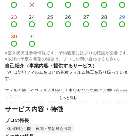
23
24
25
26
27
28
29
30
31
※空き状況は参考情報です。予約確定にはプロの確認が必要です。
※以降の予定を希望の場合は、プロにお問い合わせください。
自己紹介（事業内容・提供するサービス）
当社は防犯フィルムをはじめ各種フィルム施工を取り扱っていま
す。

フィルム施工やフィルム剥がし工事はぜひお気軽にお問い合わせ
ください！

17年以上の施工経験と知識を武器に、プロとしてお客様に安心し
サービス内容・特徴
て頂き、満足して頂けるよう、心を込めて施工致します！！

プロの特長
◎飛散防止フィルム

◎防犯フィルム

休日対応可能
夜間・早朝対応可能
◎遮熱・断熱フィルム
