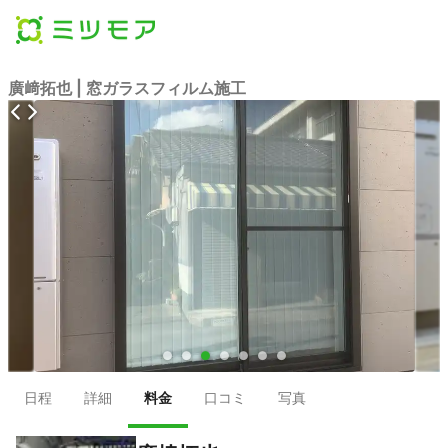
廣﨑拓也 | 窓ガラスフィルム施工
●
●
●
●
●
●
●
日程
詳細
料金
口コミ
写真