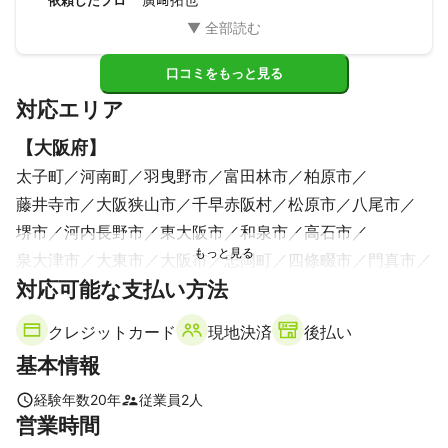
口コミをもっと見る
対応エリア
【
大阪府
】
太子町
河南町
羽曳野市
富田林市
柏原市
藤井寺市
大阪狭山市
千早赤阪村
松原市
八尾市
堺市
河内長野市
東大阪市
和泉市
高石市
泉大津市
大東市
大阪市
忠岡町
四條畷市
門真市
対応可能な支払い方法
岸和田市
守口市
寝屋川市
貝塚市
交野市
摂津市
熊取町
泉南市
岬町
クレジットカード
現地決済
後払い
【
奈良県
】
基本情報
香芝市
葛城市
上牧町
王寺町
大和高田市
三郷町
広陵町
河合町
御所市
平群町
三宅町
斑鳩町
経験年数
20
年
従業員
2
人
営業時間
橿原市
安堵町
川西町
田原本町
高取町