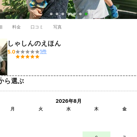
●
●
●
●
●
●
●
細
料金
口コミ
写真
しゃしんのえほん
1
件
5.0


済
から選ぶ
2026年8月
月
火
水
木
金