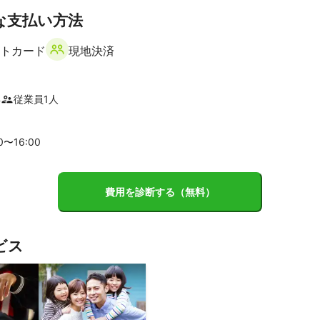
な支払い方法
トカード
現地決済
年
従業員
1
人
00〜
16
:00
費用を診断する（無料）
ビス