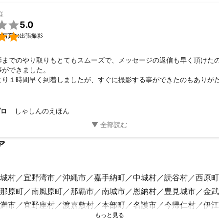
様

5.0

念写真の出張撮影
影までのやり取りもとてもスムーズで、メッセージの返信も早く頂けた
ができました。

より１時間早く到着しましたが、すぐに撮影する事ができたのもありが
れな私たちですが、終始リラックスできました。

ちろん、大満足でした！

しゃしんのえほん
プロ
を撮ってくださりありがとうございました。次回もまたお願いしたいとおも
ア
城村
宜野湾市
沖縄市
嘉手納町
中城村
読谷村
西原町
那原町
南風原町
那覇市
南城市
恩納村
豊見城市
金武
満市
宜野座村
渡嘉敷村
本部町
名護市
今帰仁村
伊江