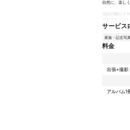
自然に、楽しく
当日の朝にイ
写真撮影を行
サービス
す）

子どもたちが
家族・記念写
やリラックスし
料金
出張撮影内容

・撮影時間：30
・納品枚数：70
出張+撮影
・撮影場所：任
・フォトブック（
これまでの実
家族写真　年間
アルバム1
商品撮り　熊本
写真以外にも映
​受賞歴（映画）
SYDNEY INDIE