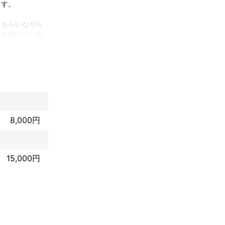
す。

てもらいながら
間を空けていま
心に自然な笑顔


8,000円
15,000円