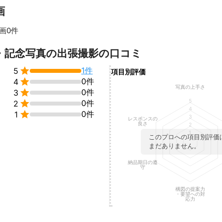
ational Film Awards - BEST EXPERIMENTAL

画
ards - BEST EXPERIMENTAL

画0件
ERS International Film Festival- Selection

すべて見る
・記念写真の出張撮影の口コミ
TERNATIONAL SHORT FILM FESTIVAL - Selection


1件
5
項目別評価

0件
mmaker Sessions By Lift-Off Global Network - Selection
4
写真の上手さ

0件
3
5

0件
2
4

0件
1
3
レスポンスの
良さ
2
1
このプロへの項目別評価
まだありません。
納品期日の遵
守
構図の提案力
・要望への対
応力