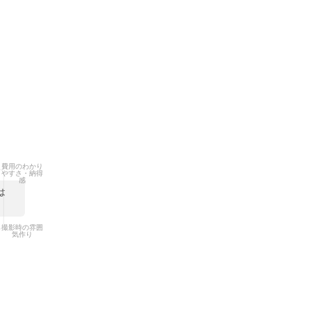
費用のわかり
やすさ・納得
感
は
撮影時の雰囲
気作り