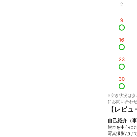
2
9
16
23
30
※空き状況は参
にお問い合わ
【レビュ
自己紹介（事
熊本を中心に九
​写真撮影だけ