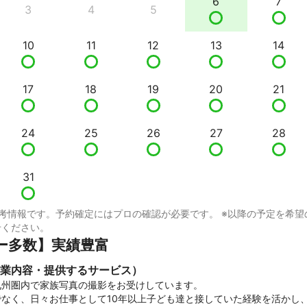
6
7
3
4
5
10
11
12
13
14
17
18
19
20
21
24
25
26
27
28
31
考情報です。予約確定にはプロの確認が必要です。 ※以降の予定を希望
せください。
ー多数】実績豊富
業内容・提供するサービス）
州圏内で家族写真の撮影をお受けしています。

でなく、日々お仕事として10年以上子ども達と接していた経験を活かし