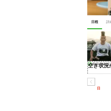
日程
詳
事業者確認
空き状況
日