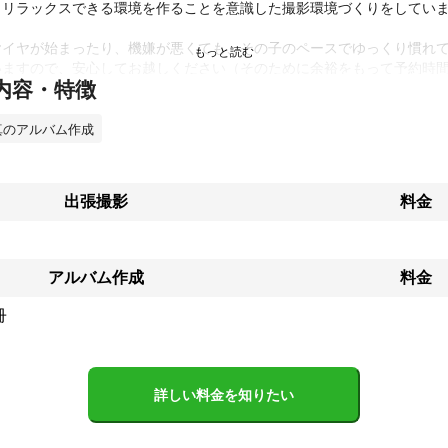
リラックスできる環境を作ることを意識した撮影環境づくりをしていま
ヤイヤが始まったり、機嫌が悪くても、その子のペースでゆっくり慣れ
いますので、安心してお越しください（そのために余裕をもって予約時
内容・特徴
思い切り楽しく遊びながら撮影する環境をつくり、遊んでいる様子を中
真のアルバム作成
た表情を撮影し、お客様がなんども見返したくなる写真を提供します。
出張撮影
料金
分～45分

枚以上

意

オプション）16p　15,000～）
アルバム作成
料金
績
50件以上

冊
県内飲食店100店舗以上撮影

画制作等行っています



詳しい料金を知りたい
 FILM FESTIVAL - BEST EXPERIMENTAL
