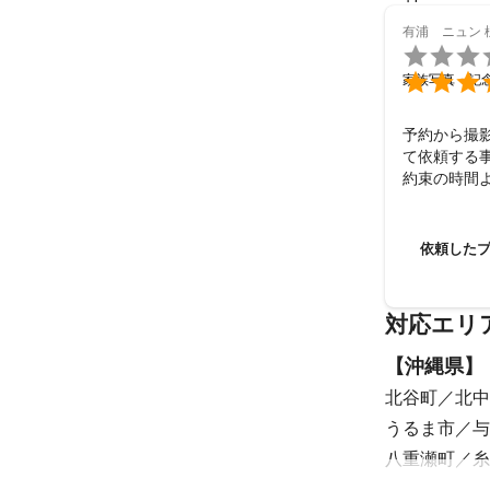
有浦 ニュン


家族写真・記
予約から撮
て依頼する事
約束の時間
す。

撮影に不慣
仕上がりはも
依頼した
素敵な写真
対応エリ
【
沖縄県
】
北谷町
北中
うるま市
与
八重瀬町
糸