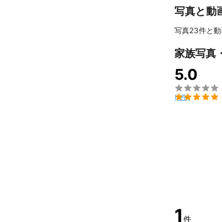
Cuckoo Intern
写真と動
Aiyan Film Aw
写真23件と動
Tokyo CINEMAST
家族写真
SINGAPORE IN
5.0
First-Time Fil


(1件)
1
件