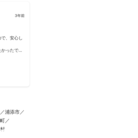
3年前
ので、安心し
たかったで
います^_^
浦添市
町
村