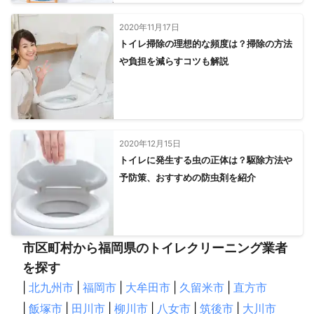
宿毛市
大月町
四万十市
三原村
檮原町
土佐清水市
四万十町
2020年11月17日
黒潮町
津野町
中土佐町
トイレ掃除の理想的な頻度は？掃除の方法
仁淀川町
越知町
佐川町
須崎市
いの町
日高村
や負担を減らすコツも解説
土佐市
大川村
土佐町
高知市
本山町
南国市
【
宮崎県
】
五ヶ瀬町
高千穂町
日之影町
椎葉村
諸塚村
美郷町
延岡市
西米良村
門川町
日向市
えびの市
2020年12月15日
木城町
西都市
小林市
都農町
綾町
川南町
トイレに発生する虫の正体は？駆除方法や
国富町
高原町
高鍋町
新富町
宮崎市
都城市
予防策、おすすめの防虫剤を紹介
三股町
日南市
串間市
【
広島県
】
大竹市
廿日市市
江田島市
広島市
坂町
安芸太田町
呉市
府中町
海田町
熊野町
北広島町
市区町村から福岡県のトイレクリーニング業者
大崎上島町
東広島市
竹原市
安芸高田市
三原市
を探す
世羅町
尾道市
三次市
府中市
|
北九州市
|
福岡市
|
大牟田市
|
久留米市
|
直方市
【
福岡県
】
|
飯塚市
|
田川市
|
柳川市
|
八女市
|
筑後市
|
大川市