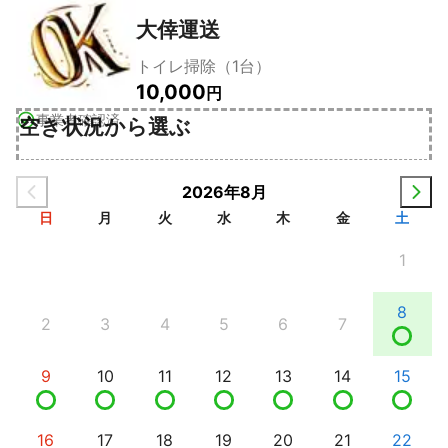
大倖運送
トイレ掃除（1台）
10,000
円
事業者確認済
空き状況から選ぶ
2026年8月
日
月
火
水
木
金
土
1
8
2
3
4
5
6
7
9
10
11
12
13
14
15
16
17
18
19
20
21
22