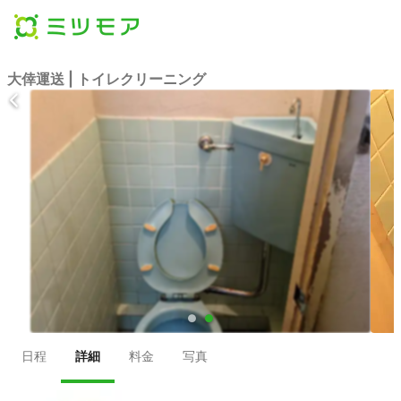
大倖運送 | トイレクリーニング
●
●
日程
詳細
料金
写真