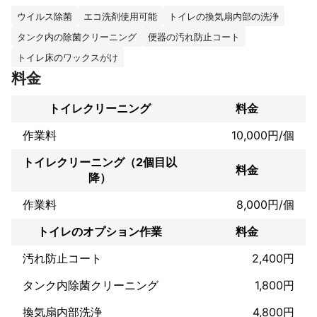
すのでペットや小さいお子様にも安心です。

ウイルス除菌
エコ洗剤使用可能
トイレの換気扇内部の洗浄
これまでの実績
タンク内の除菌クリーニング
便器の汚れ防止コート
トイレ床のワックスがけ
弊社では10年以上の便利屋実績あります。

料金
大手の引越し会社や家電家具など様々な経験メインをしていきま
した。

トイレクリーニング
料金
作業料
10,000円/個
アピールポイント
トイレクリーニング（2個目以
即日！緊急便お任せください。

料金
困ったことは何でも相談ください。

降）
作業料
8,000円/個
トイレのオプション作業
料金
汚れ防止コート
2,400円
タンク内除菌クリーニング
1,800円
換気扇内部洗浄
4,800円