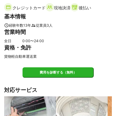
吉賀町
津和野町
益田市
浜田市
江津市
邑南町
クレジットカード
現地決済
後払い
川本町
美郷町
大田市
飯南町
基本情報
【
山口県
】
山陽小野田市
下関市
宇部市
美祢市
防府市
経験年数
13
年
従業員
3
人
営業時間
長門市
山口市
下松市
上関町
光市
周南市
田布施町
平生町
萩市
柳井市
阿武町
周防大島町
全日
0
:00〜
24
:00
資格・免許
岩国市
和木町
【
熊本県
】
貨物軽自動車運送業
南関町
和水町
荒尾市
山鹿市
長洲町
玉名市
玉東町
菊池市
合志市
熊本市
菊陽町
大津町
費用を診断する（無料）
小国町
嘉島町
益城町
西原村
宇土市
南小国町
阿蘇市
御船町
南阿蘇村
宇城市
甲佐町
産山村
対応サービス
氷川町
美里町
山都町
高森町
上天草市
八代市
苓北町
五木村
天草市
芦北町
山江村
水上村
球磨村
津奈木町
相良村
湯前町
水俣市
人吉市
多良木町
あさぎり町
錦町