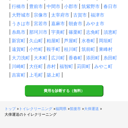
筑後市
みやま市
大木町
柳川市
広川町
大川市
|
行橋市
|
豊前市
|
中間市
|
小郡市
|
筑紫野市
|
春日市
久留米市
大牟田市
八女市
小郡市
大刀洗町
|
大野城市
|
宗像市
|
太宰府市
|
古賀市
|
福津市
うきは市
那珂川市
筑前町
朝倉市
筑紫野市
|
うきは市
|
宮若市
|
嘉麻市
|
朝倉市
|
みやま市
太宰府市
大野城市
春日市
東峰村
宇美町
志免町
|
糸島市
|
那珂川市
|
宇美町
|
篠栗町
|
志免町
|
須恵町
桂川町
須恵町
嘉麻市
福岡市
粕屋町
飯塚市
|
新宮町
|
久山町
|
粕屋町
|
芦屋町
|
水巻町
|
岡垣町
篠栗町
添田町
川崎町
久山町
糸島市
田川市
|
遠賀町
|
小竹町
|
鞍手町
|
桂川町
|
筑前町
|
東峰村
大任町
糸田町
赤村
古賀市
新宮町
宮若市
|
大刀洗町
|
大木町
|
広川町
|
香春町
|
添田町
|
糸田町
小竹町
みやこ町
福智町
香春町
直方市
築上町
|
川崎町
|
大任町
|
赤村
|
福智町
|
苅田町
|
みやこ町
福津市
鞍手町
豊前市
上毛町
行橋市
中間市
|
吉富町
|
上毛町
|
築上町
|
岡垣町
遠賀町
水巻町
吉富町
苅田町
芦屋町
北九州市
宗像市
費用を診断する（無料）
【
鹿児島県
】
長島町
出水市
伊佐市
阿久根市
湧水町
さつま町
姶良市
薩摩川内市
霧島市
いちき串木野市
曽於市
トップ
»
トイレクリーニング
»
福岡県
»
筑後市
»
大倖運送
»
大倖運送のトイレクリーニング
日置市
鹿児島市
垂水市
志布志市
大崎町
鹿屋市
東串良町
南九州市
枕崎市
指宿市
肝付町
錦江町