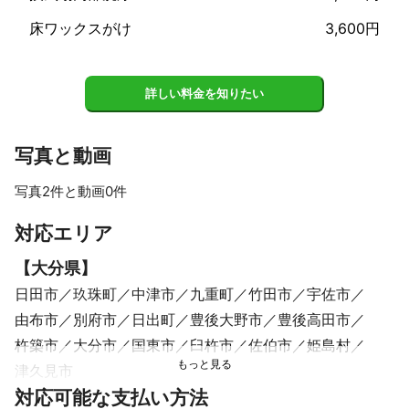
床ワックスがけ
3,600円
詳しい料金を知りたい
写真と動画
写真2件と動画0件
対応エリア
【
大分県
】
日田市
玖珠町
中津市
九重町
竹田市
宇佐市
由布市
別府市
日出町
豊後大野市
豊後高田市
杵築市
大分市
国東市
臼杵市
佐伯市
姫島村
津久見市
【
対応可能な支払い方法
島根県
】