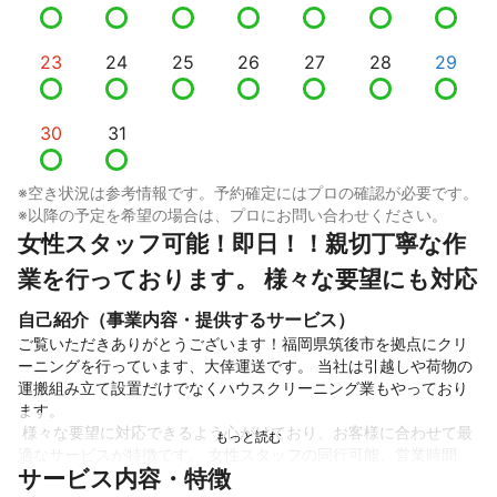
23
24
25
26
27
28
29
30
31
※空き状況は参考情報です。予約確定にはプロの確認が必要です。
※以降の予定を希望の場合は、プロにお問い合わせください。
女性スタッフ可能！即日！！親切丁寧な作
業を行っております。 様々な要望にも対応
自己紹介（事業内容・提供するサービス）
ご覧いただきありがとうございます！福岡県筑後市を拠点にクリ
ーニングを行っています、大倖運送です。 当社は引越しや荷物の
運搬組み立て設置だけでなくハウスクリーニング業もやっており
ます。

 様々な要望に対応できるよう心がけており、お客様に合わせて最
適なサービスが特徴です。 女性スタッフの同行可能、営業時間
サービス内容・特徴
外・対応地域外でもご要望お聞きします。 エコ洗剤も使用してま