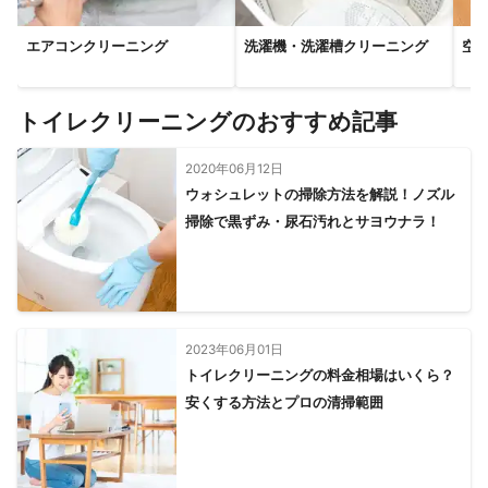
【
愛媛県
】
伊方町
八幡浜市
宇和島市
愛南町
西予市
大洲市
エアコンクリーニング
洗濯機・洗濯槽クリーニング
空
松野町
伊予市
鬼北町
内子町
松前町
松山市
砥部町
東温市
久万高原町
今治市
西条市
トイレクリーニングのおすすめ記事
新居浜市
上島町
四国中央市
【
長崎県
】
2020年06月12日
ウォシュレットの掃除方法を解説！ノズル
島原市
雲仙市
東彼杵町
大村市
諫早市
波佐見町
掃除で黒ずみ・尿石汚れとサヨウナラ！
川棚町
南島原市
長与町
時津町
松浦市
佐々町
長崎市
西海市
壱岐市
佐世保市
平戸市
新上五島町
小値賀町
対馬市
五島市
【
佐賀県
】
みやき町
上峰町
鳥栖市
吉野ヶ里町
神埼市
2023年06月01日
トイレクリーニングの料金相場はいくら？
基山町
佐賀市
小城市
江北町
白石町
大町町
安くする方法とプロの清掃範囲
太良町
多久市
鹿島市
武雄市
嬉野市
有田町
伊万里市
唐津市
玄海町
【
高知県
】