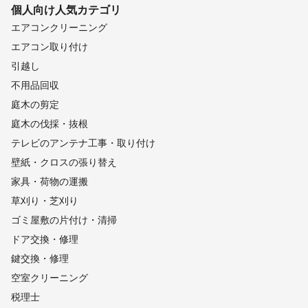
南さつま市
個人向け
人気カテゴリ
南大隅町
三島村
西之表市
中種子町
エアコンクリーニング
エアコン取り付け
引越し
不用品回収
庭木の剪定
庭木の伐採・抜根
テレビのアンテナ工事・取り付け
壁紙・クロスの張り替え
家具・荷物の運搬
草刈り・芝刈り
ゴミ屋敷の片付け・清掃
ドア交換・修理
鍵交換・修理
空室クリーニング
税理士