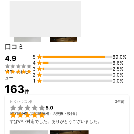
各メーカー電機設備修理
アピールポイント
大小工事関係無く誠実な対応心掛けております。不安な事や細か
い事も相談できればと日々精進して参ります。
口コミ

5
89.0%
4.9

4
8.6%


3
2.5%

163件のレビ

2
0.0%
ュー

1
0.0%
163
件
ＮＫハウス
様
3年前

5.0

浴室乾燥機（浴室暖房機）の交換・後付け
すばやい対応でした。ありがとうございました。