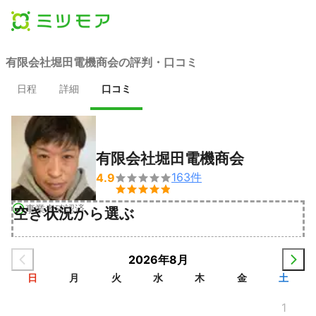
有限会社堀田電機商会の評判・口コミ
日程
詳細
口コミ
有限会社堀田電機商会
163
件
4.9


事業者確認済
空き状況から選ぶ
2026年8月
日
月
火
水
木
金
土
1