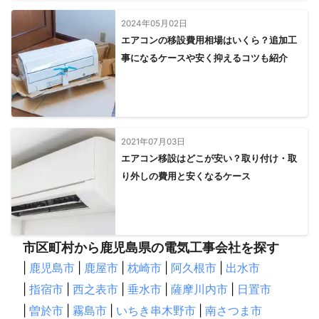
2024年05月02日
エアコンの移設費用相場はいくら？追加工
事になるケースや安く抑えるコツも紹介
2021年07月03日
エアコン移設はどこが安い？取り付け・取
り外しの費用と安くなるケース
市区町村から鹿児島県の電気工事会社を探す
|
鹿児島市
|
鹿屋市
|
枕崎市
|
阿久根市
|
出水市
|
指宿市
|
西之表市
|
垂水市
|
薩摩川内市
|
日置市
|
曽於市
|
霧島市
|
いちき串木野市
|
南さつま市