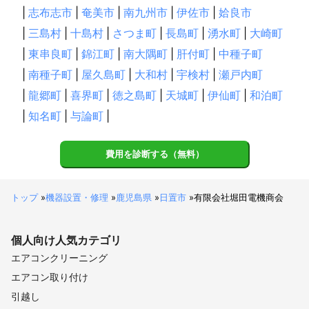
|
志布志市
|
奄美市
|
南九州市
|
伊佐市
|
姶良市
|
三島村
|
十島村
|
さつま町
|
長島町
|
湧水町
|
大崎町
|
東串良町
|
錦江町
|
南大隅町
|
肝付町
|
中種子町
|
南種子町
|
屋久島町
|
大和村
|
宇検村
|
瀬戸内町
|
龍郷町
|
喜界町
|
徳之島町
|
天城町
|
伊仙町
|
和泊町
|
知名町
|
与論町
|
費用を診断する（無料）
トップ
»
機器設置・修理
»
鹿児島県
»
日置市
»
有限会社堀田電機商会
個人向け
人気カテゴリ
エアコンクリーニング
エアコン取り付け
引越し