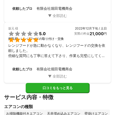
くなりました。
有限会社堀田電機商会
依頼したプロ
坂元
様
2022年12月下旬 / 土日

5.0
21,000
実際の料金
円

換気扇・レンジフードの取り付け・交換
レンジフードが急に動かなくなり、レンジフードの交換を依
頼しました。

些細な質問にも丁寧に答えて下さり、作業も完璧にしてくだ
さいました。

年末でどこの業者からも断られている状況でしたので、迅速
有限会社堀田電機商会
依頼したプロ
に対応をしてくださり本当に助かりました。

ありがとうございました。
口コミをもっと見る
サービス内容・特徴
エアコンの種類
お掃除機能付きエアコン
天井埋め込みエアコン
壁掛けエアコン