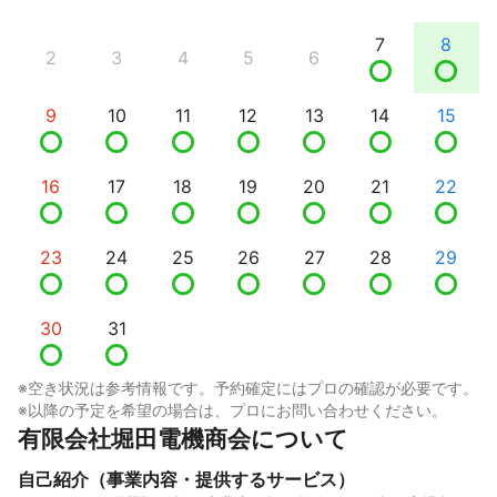
7
8
2
3
4
5
6
9
10
11
12
13
14
15
16
17
18
19
20
21
22
23
24
25
26
27
28
29
30
31
※空き状況は参考情報です。予約確定にはプロの確認が必要です。
※以降の予定を希望の場合は、プロにお問い合わせください。
有限会社堀田電機商会について
自己紹介（事業内容・提供するサービス）