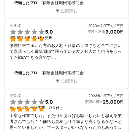
有限会社堀田電機商会
依頼したプロ
今釜
様
2023年2月下旬 / 平日

5.0
6,000
実際の料金
円

照明器具の取り付け・交換
修理に来て頂いた方のお人柄・仕事の丁寧さなど全てにおい
て素晴らしく電気関係で困っている友人知人にも自信をもっ
てお勧めできる方です。

こちらの勝手なお願いも聞いて下さりこの度はありがとうご
ざいました。
有限会社堀田電機商会
依頼したプロ
児玉
様
2023年1月下旬 / 平日

5.0
25,000
実際の料金
円

テレビのアンテナ工事・取り付け
丁寧な作業でした。また何かあればお願いしたいと思える業
者さんでした＾＾価格も見積もり金額より高くなるかな〜と
思っていましたが、ブースターがいらなかったのもあって安