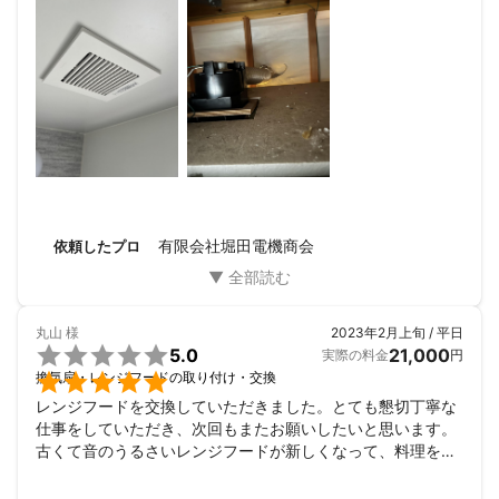
有限会社堀田電機商会
依頼したプロ
丸山
様
2023年2月上旬 / 平日

5.0
21,000
実際の料金
円

換気扇・レンジフードの取り付け・交換
レンジフードを交換していただきました。とても懇切丁寧な
仕事をしていただき、次回もまたお願いしたいと思います。
古くて音のうるさいレンジフードが新しくなって、料理をす
るのが楽しくなりました。本当にお世話になりありがとうご
ざいました。友達にも紹介したいと思います。