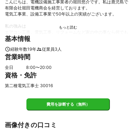
こんにちは、電機設備施工事業者の堀田悠介です。私は鹿児島で
有限会社堀田電機商会を経営しております。

電気工事業、設備工事業で50年以上の実績がございます。

私の強みは

エアコン工事、電気工事、リフォームなど家の中の事なら何でも
基本情報
出来る事

急な故障対応も可能です

経験年数
19
年
従業員
3
人
営業時間
キャンセルポリシー

作業予定5日前　　　無料

全日
8
:00〜
20
:00
作業予定4日前　　　見積の20%

資格・免許
作業予定2.3日前　　見積の50%

第二種電気工事士 30016
これまでの実績
新築電気工事

漏電改修

費用を診断する（無料）
ルームエアコン工事

公共パッケージエアコン工事

給湯器設備取付

画像付きの口コミ
公共施設等設備工事

防犯カメラ工事
