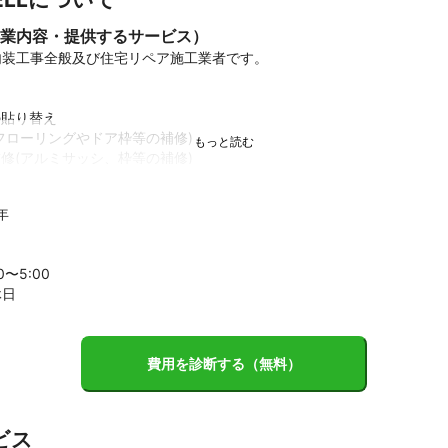
業内容・提供するサービス）
装工事全般及び住宅リペア施工業者です。

貼り替え

フローリングやドア枠等の補修)

修(アルミサッシ、枠等の補修)

の化粧シート貼り
績
年
カー施工業者として20年

ォーム案件多数施工しています。
00〜
5
:00
休日
費用を診断する（無料）
ビス