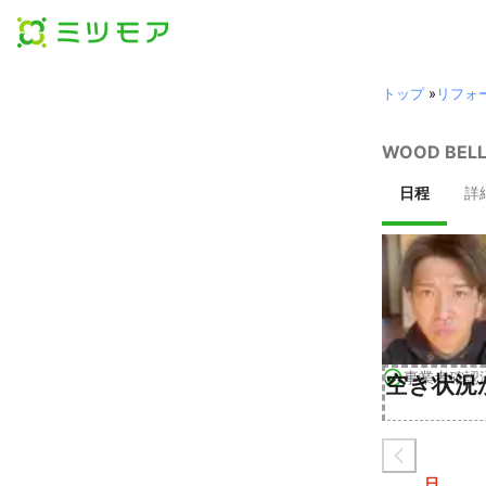
トップ
»
リフォ
WOOD BE
日程
詳
事業者確認
空き状況
日