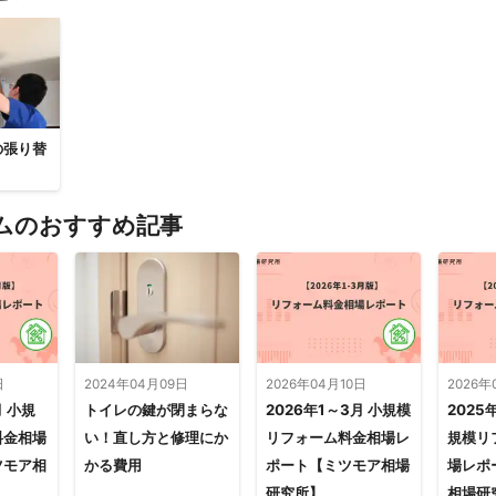
の張り替
ムのおすすめ記事
日
2024年04月09日
2026年04月10日
2026年
月 小規
トイレの鍵が閉まらな
2026年1～3月 小規模
2025
料金相場
い！直し方と修理にか
リフォーム料金相場レ
規模リ
ツモア相
かる費用
ポート【ミツモア相場
場レポ
研究所】
相場研