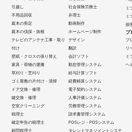
引越し
社会保険労務士
ミ
不用品回収
弁理士
ミ
庭木の剪定
動画制作
損
庭木の伐採・抜根
ホームページ制作
プ
テレビのアンテナ工事・取り
デザイン
プ
付け
翻訳
リ
壁紙・クロスの張り替え
会計ソフト
ミ
家具・荷物の運搬
勤怠管理システム
ヘ
草刈り・芝刈り
給与計算ソフト
ゴミ屋敷の片付け・清掃
経費精算システム
ドア交換・修理
電子契約システム
鍵交換・修理
人事評価システム
空室クリーニング
労務管理システム
税理士
請求書管理システム
確定申告の税理士
POSレジ・POSシステム
顧問税理士
タレントマネジメントシステ