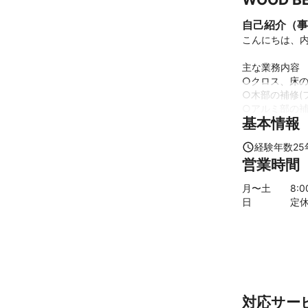
自己紹介（事
こんにちは、内
主な業務内容

○クロス、床の
○木部の補修(
○アルミ部の補
基本情報
○玄関ドア等
これまでの実
経験年数
25
・大手住宅メー
営業時間
・店舗、リフ
月〜土
8
:
日
定
対応サー