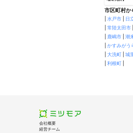
市区町村か
|
水戸市
|
日
|
常陸太田市
|
鹿嶋市
|
潮
|
かすみがう
|
大洗町
|
城
|
利根町
|
会社概要
経営チーム