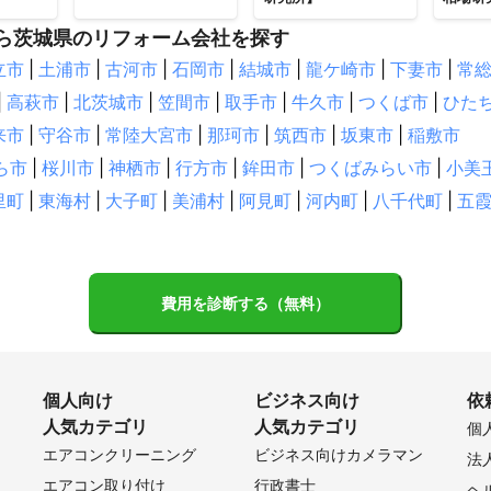
ら茨城県のリフォーム会社を探す
立市
|
土浦市
|
古河市
|
石岡市
|
結城市
|
龍ケ崎市
|
下妻市
|
常
|
高萩市
|
北茨城市
|
笠間市
|
取手市
|
牛久市
|
つくば市
|
ひた
来市
|
守谷市
|
常陸大宮市
|
那珂市
|
筑西市
|
坂東市
|
稲敷市
ら市
|
桜川市
|
神栖市
|
行方市
|
鉾田市
|
つくばみらい市
|
小美
里町
|
東海村
|
大子町
|
美浦村
|
阿見町
|
河内町
|
八千代町
|
五
費用を診断する（無料）
個人向け
ビジネス向け
依
人気カテゴリ
人気カテゴリ
個
エアコンクリーニング
ビジネス向けカメラマン
法
エアコン取り付け
行政書士
ヘ