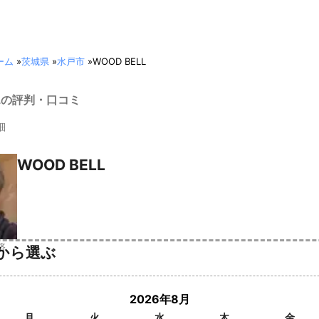
ーム
»
茨城県
»
水戸市
»
WOOD BELL
LLの評判・口コミ
細
WOOD BELL
済
から選ぶ
2026年8月
月
火
水
木
金