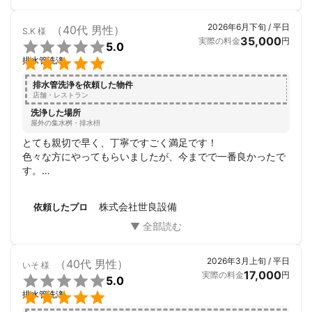
2026年6月下旬 / 平日
（40代 男性）
S.K
様
35,000
実際の料金
円

5.0

排水管洗浄
排水管洗浄を依頼した物件
店舗・レストラン
洗浄した場所
屋外の集水桝・排水枡
とても親切で早く、丁寧ですごく満足です！

色々な方にやってもらいましたが、今までで一番良かったで
す。

また次回もお願いしたいと思います。
株式会社世良設備
依頼したプロ
2026年3月上旬 / 平日
（40代 男性）
いそ
様
17,000
実際の料金
円

5.0

排水管洗浄