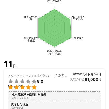
対応の迅速さ
5
4
3
仕事の仕上が
プロ・作業へ
り
の安心感
2
1
事前の説明の
人柄の良さ
十分度
料金・費用の
お手ごろ感
11
件
2026年7月下旬 / 平日
（40代 女性）
スターアテンダント株式会社
様
61,000
実際の料金
円

5.0

排水管洗浄
排水管洗浄を依頼した物件
店舗・レストラン
洗浄した場所
洗濯機周辺