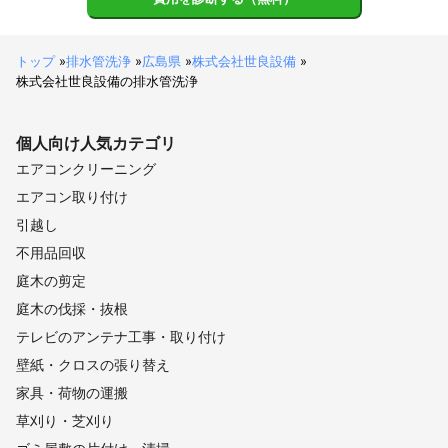
須恵町
筑前町
宇美町
新宮町
粕屋町
大刀洗町
太宰府市
筑紫野市
志免町
小郡市
大野城市
トップ
»
排水管洗浄
»
広島県
»
株式会社世良設備
»
春日市
株式会社世良設備の排水管洗浄
八女市
福岡市
久留米市
那珂川市
広川町
筑後市
大木町
みやま市
糸島市
大川市
柳川市
大牟田市
個人向け
人気カテゴリ
エアコンクリーニング
エアコン取り付け
引越し
不用品回収
庭木の剪定
庭木の伐採・抜根
テレビのアンテナ工事・取り付け
壁紙・クロスの張り替え
家具・荷物の運搬
草刈り・芝刈り