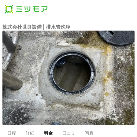
株式会社世良設備 | 排水管洗浄
日程
詳細
料金
口コミ
写真