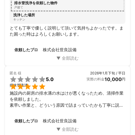
排水管洗浄を依頼した物件
戸建て
洗浄した場所
キッチン
とても丁寧で優しく説明して頂いて気持ちよかったです。ま
た困った時はよろしくお願いします。
株式会社世良設備
依頼したプロ
匿名
様
2026年1月下旬 / 平日

5.0
10,000
実際の料金
円

排水管洗浄
施設内の厨房の排水溝の水はけが悪くなったため、清掃作業
を依頼しました。

素早い作業と、どういう原因で詰まっていたかも丁寧に説明
していただきました。

また何かトラブルがあった際にはお願いしようと思います。

株式会社世良設備
依頼したプロ
ありがとうございました。