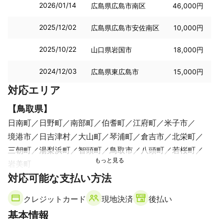
2026/01/14
広島県広島市南区
46,000円
2025/12/02
広島県広島市安佐南区
10,000円
2025/10/22
山口県岩国市
18,000円
2024/12/03
広島県東広島市
15,000円
対応エリア
【
鳥取県
】
日南町
日野町
南部町
伯耆町
江府町
米子市
境港市
日吉津村
大山町
琴浦町
倉吉市
北栄町
三朝町
湯梨浜町
智頭町
鳥取市
八頭町
若桜町
岩美町
【
対応可能な支払い方法
島根県
】
吉賀町
邑南町
浜田市
益田市
津和野町
川本町
クレジットカード
現地決済
後払い
江津市
美郷町
飯南町
大田市
奥出雲町
雲南市
基本情報
出雲市
安来市
松江市
知夫村
西ノ島町
海士町