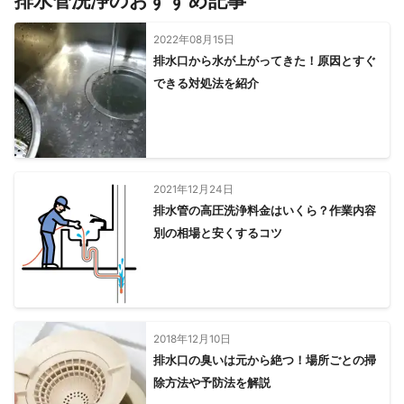
排水管洗浄のおすすめ記事
鬼北町
松野町
宇和島市
愛南町
2022年08月15日
【
香川県
】
排水口から水が上がってきた！原因とすぐ
観音寺市
多度津町
三豊市
丸亀市
善通寺市
できる対処法を紹介
宇多津町
琴平町
坂出市
まんのう町
綾川町
直島町
高松市
三木町
土庄町
さぬき市
小豆島町
東かがわ市
【
徳島県
】
2021年12月24日
東みよし町
三好市
つるぎ町
美馬市
阿波市
排水管の高圧洗浄料金はいくら？作業内容
吉野川市
神山町
那賀町
上板町
石井町
上勝町
別の相場と安くするコツ
板野町
海陽町
佐那河内村
藍住町
鳴門市
徳島市
北島町
勝浦町
松茂町
牟岐町
小松島市
美波町
阿南市
【
高知県
】
2018年12月10日
仁淀川町
大川村
いの町
土佐町
越知町
檮原町
排水口の臭いは元から絶つ！場所ごとの掃
本山町
佐川町
津野町
日高村
高知市
土佐市
除方法や予防法を解説
大豊町
須崎市
中土佐町
南国市
四万十町
香美市