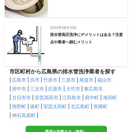
四万十市
香南市
芸西村
黒潮町
安芸市
宿毛市
三原村
馬路村
安田町
田野町
大月町
土佐清水市
北川村
奈半利町
室戸市
東洋町
2022年08月12日
【
広島県
】
排水管高圧洗浄にデメリットはある？注意
府中町
海田町
坂町
熊野町
江田島市
東広島市
点や業者へ頼むメリット
廿日市市
呉市
大竹市
安芸太田町
北広島町
竹原市
安芸高田市
大崎上島町
三原市
世羅町
三次市
尾道市
府中市
庄原市
福山市
神石高原町
市区町村から広島県の排水管洗浄業者を探す
広島市
|
広島市
|
呉市
|
竹原市
|
三原市
|
尾道市
|
福山市
【
福岡県
】
|
府中市
|
三次市
|
庄原市
|
大竹市
|
東広島市
吉富町
苅田町
上毛町
豊前市
行橋市
北九州市
|
廿日市市
|
安芸高田市
|
江田島市
|
府中町
|
海田町
築上町
みやこ町
香春町
赤村
大任町
福智町
|
熊野町
|
坂町
|
安芸太田町
|
北広島町
|
世羅町
水巻町
中間市
直方市
芦屋町
添田町
田川市
糸田町
|
神石高原町
遠賀町
|
川崎町
鞍手町
小竹町
岡垣町
東峰村
嘉麻市
宮若市
飯塚市
桂川町
朝倉市
福津市
うきは市
古賀市
篠栗町
久山町
宗像市
費用を診断する（無料）