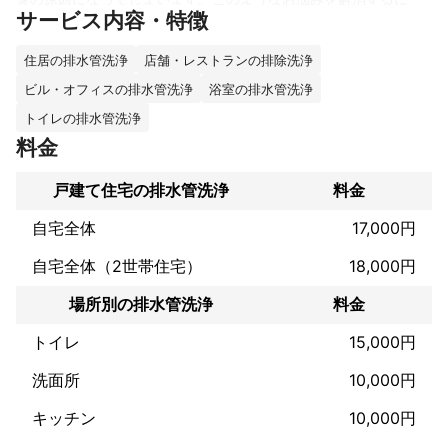
サービス内容・特徴
は、排水管洗浄がおすすめです！弊社にお任せいただければ、業
界歴20年の豊富な経験を活かして誠心誠意対応させていただきま
す。
住居の排水管洗浄
店舗・レストランの排除洗浄
ビル・オフィスの排水管洗浄
浴室の排水管洗浄
トイレの排水管洗浄
料金
戸建て住宅の排水管洗浄
料金
自宅全体
17,000円
自宅全体（2世帯住宅）
18,000円
場所別の排水管洗浄
料金
トイレ
15,000円
洗面所
10,000円
キッチン
10,000円