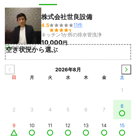
株式会社世良設備
11
件
4.5


キッチン1か所の排水管洗浄
10,000
円
事業者確認済
空き状況から選ぶ
2026年8月
日
月
火
水
木
金
土
1
8
2
3
4
5
6
7
9
10
11
12
13
14
15