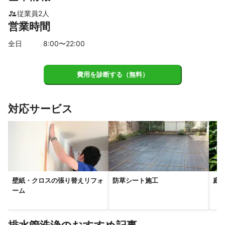
隠岐の島町
従業員
2
人
営業時間
【
山口県
】
和木町
岩国市
周防大島町
柳井市
田布施町
全日
8
:00〜
22
:00
平生町
周南市
光市
下松市
上関町
阿武町
山口市
防府市
萩市
美祢市
宇部市
長門市
費用を診断する（無料）
山陽小野田市
下関市
【
岡山県
】
対応サービス
笠岡市
井原市
里庄町
浅口市
矢掛町
高梁市
新見市
総社市
倉敷市
早島町
吉備中央町
新庄村
玉野市
岡山市
真庭市
久米南町
美咲町
赤磐市
瀬戸内市
鏡野町
和気町
津山市
備前市
勝央町
奈義町
美作市
西粟倉村
壁紙・クロスの張り替えリフォ
防草シート施工
庭
【
愛媛県
】
ーム
今治市
松山市
松前町
上島町
東温市
伊予市
砥部町
西条市
大洲市
内子町
新居浜市
久万高原町
八幡浜市
四国中央市
西予市
伊方町