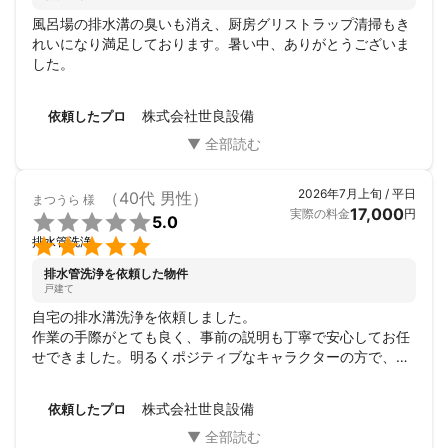
風呂場の排水溝の臭いも消え、厨房グリストラップ清掃もき
れいになり満足しております。暑い中、ありがとうございま
した。
株式会社世良設備
依頼したプロ
2026年7月上旬 / 平日
（40代 男性）
まつうら
様
17,000
実際の料金
円

5.0

排水管洗浄
排水管洗浄を依頼した物件
戸建て
自宅の排水溝洗浄を依頼しました。

作業の手際がとても良く、事前の説明も丁寧で安心してお任
せできました。明るくポジティブなキャラクターの方で、対
応も非常に気持ちが良かったです。おかげさまで、これから
また我が家で快適に過ごせそうです。ありがとうございまし
株式会社世良設備
依頼したプロ
た！