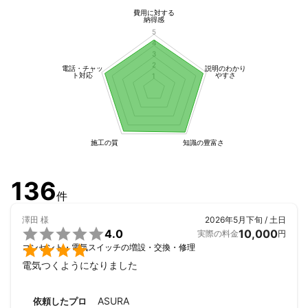
費用に対する
納得感
5
4
3
2
電話・チャッ
説明のわかり
ト対応
やすさ
1
施工の質
知識の豊富さ
136
件
澤田
様
2026年5月下旬 / 土日

4.0
10,000
実際の料金
円

コンセント・電気スイッチの増設・交換・修理
電気つくようになりました
ASURA
依頼したプロ