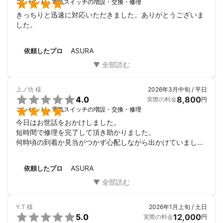

コンセント・電気スイッチの増設・交換・修理
きっちりと迅速に対応いただきました。ありがとうございま
した。
ASURA
依頼したプロ
上ノ坊
様
2026年3月中旬 / 平日

4.0
8,800
実際の料金
円

コンセント・電気スイッチの増設・交換・修理
今日はお世話をおかけしました。

短時間で修理を完了して頂き助かりました。

何時頃の到着か見当がつかず心配しながら出かけていまし
た。連絡先として携帯電話番号がわかれは、確認出来たとは
思いますが、固定電話番号しか分からず、お待たせいたしま
ASURA
依頼したプロ
した。
Y.T
様
2026年1月上旬 / 土日

5.0
12,000
実際の料金
円