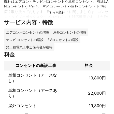
弊社はエアコン・テレビ用コンセントや単相コンセント、有線LA
Nコンセントなどから、三相コンセントや屋外コンセントまで幅
広く取り扱っております。EVコンセントに関しましては、コンセ
ントタイプとボックスタイプのどちらにも対応可能です！またEV
サービス内容・特徴
コンセントはお客様自身がお持ちのものを使用することもできま
すし、弊社でご用意することも可能ですので、お気軽にご相談く
ださい。ご連絡お待ちしております！
エアコン用コンセントの増設
屋外コンセントの増設
これまでの実績
テレビ コンセントの増設
EVコンセントの増設
一軒家からビル・マンション1棟まで様々なご依頼に対応して参り
第二種電気工事士保有者が在籍
ました。
アピールポイント
料金
弊社は損害保険に加入しており、万が一のことがあった際にも責
任を持って最後まで対応いたしますので、ご安心ください。また
コンセントの新設工事
料金
お客様のご要望に対して、誠心誠意応えられるように作業を行い
単相コンセント（アースな
19,800円
し）
単相コンセント（アースあ
22,000円
り）
屋外コンセント
19,800円