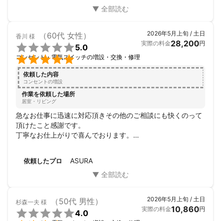
2026年5月上旬 / 土日
（60代 女性）
香川
様
28,200
実際の料金
円

5.0

コンセント・電気スイッチの増設・交換・修理
依頼した内容
コンセントの増設
作業を依頼した場所
居室・リビング
急なお仕事に迅速に対応頂きその他のご相談にも快くのって
頂けたこと感謝です。

丁寧なお仕上がりで喜んでおります。

有難うございました。
ASURA
依頼したプロ
2026年5月上旬 / 土日
（50代 男性）
杉森一夫
様
10,860
実際の料金
円

4.0