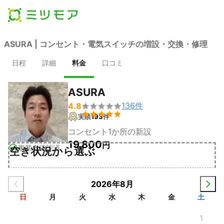
ASURA | コンセント・電気スイッチの増設・交換・修理
日程
詳細
料金
口コミ
ASURA
136
件
4.8


実績
193
件
コンセント1か所の新設
19,800
円
事業者確認済
空き状況から選ぶ
2026年8月
日
月
火
水
木
金
土
1