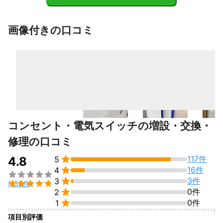
画像付きの口コミ
コンセント・電気スイッチの増設・交換・
修理の口コミ

117件
4.8
5

16件
4


3件
3

(136件)

0件
2

0件
1
項目別評価