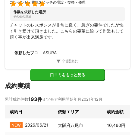

コンセント・電気スイッチの増設・交換・修理
作業を依頼した場所
その他の場所
チャットのレスポンスが非常に良く、急ぎの要件でしたが快
く引き受けて頂きました。こちらの要望に沿って作業もして
頂く事が出来満足です。
ASURA
依頼したプロ
口コミをもっと見る
成約実績
193
件
累計成約件数
ミツモア利用開始年月
2021年12月
成約日
依頼エリア
成約金額
2026/06/21
NEW
大阪府八尾市
10,460円