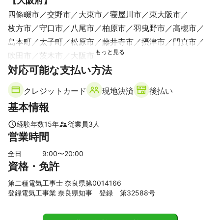
【
大阪府
】
四條畷市
交野市
大東市
寝屋川市
東大阪市
枚方市
守口市
八尾市
柏原市
羽曳野市
高槻市
島本町
太子町
松原市
藤井寺市
摂津市
門真市
吹田市
茨木市
大阪市
【
対応可能な支払い方法
奈良県
】
生駒市
奈良市
大和郡山市
香芝市
橿原市
御所市
クレジットカード
現地決済
後払い
高取町
明日香村
桜井市
葛城市
大和高田市
基本情報
広陵町
田原本町
上牧町
天理市
三宅町
河合町
王寺町
三郷町
川西町
安堵町
斑鳩町
平群町
経験年数
15
年
従業員
3
人
営業時間
【
京都府
】
精華町
木津川市
京田辺市
井手町
城陽市
八幡市
全日
9
:00〜
20
:00
資格・免許
笠置町
久御山町
和束町
大山崎町
宇治市
南山城村
長岡京市
宇治田原町
向日市
京都市
第二種電気工事士 奈良県第0014166
亀岡市
登録電気工事業 奈良県知事 登録 第32588号
【
滋賀県
】