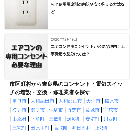
ら？使用用途別の内訳や安く抑える方法な
ど
2020年12月19日
エアコン専用コンセントが必要な理由！工
事費用や見分け方は？
市区町村から奈良県のコンセント・電気スイッ
チの増設・交換・修理業者を探す
|
奈良市
|
大和高田市
|
大和郡山市
|
天理市
|
橿原市
|
桜井市
|
御所市
|
生駒市
|
香芝市
|
葛城市
|
宇陀市
|
山添村
|
平群町
|
三郷町
|
斑鳩町
|
安堵町
|
川西町
|
三宅町
|
田原本町
|
高取町
|
明日香村
|
上牧町